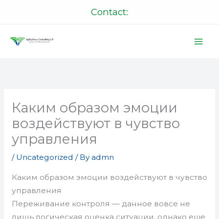
Skip
Contact:
to
content
Каким образом эмоции
воздействуют в чувство
управления
/
Uncategorized
/ By
admn
Каким образом эмоции воздействуют в чувство
управления
Переживание контроля — данное вовсе не
лишь логическая оценка ситуации, однако еще