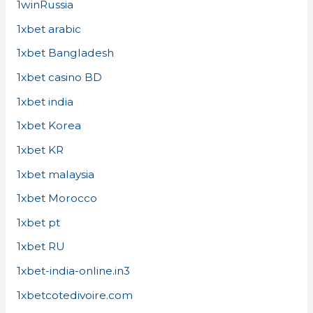
1winRussia
1xbet arabic
1xbet Bangladesh
1xbet casino BD
1xbet india
1xbet Korea
1xbet KR
1xbet malaysia
1xbet Morocco
1xbet pt
1xbet RU
1xbet-india-online.in3
1xbetcotedivoire.com