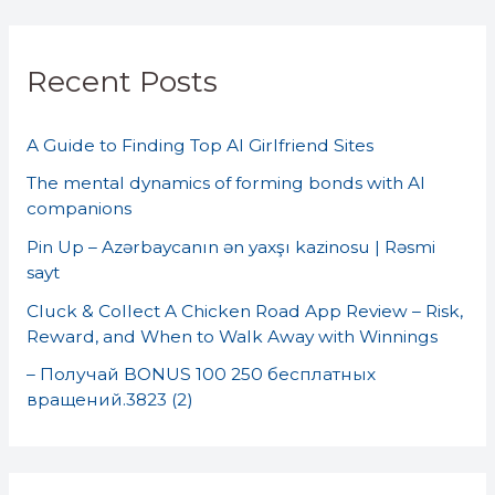
a
r
Recent Posts
c
h
A Guide to Finding Top AI Girlfriend Sites
f
o
The mental dynamics of forming bonds with AI
companions
r
Pin Up – Azərbaycanın ən yaxşı kazinosu | Rəsmi
:
sayt
Cluck & Collect A Chicken Road App Review – Risk,
Reward, and When to Walk Away with Winnings
– Получай BONUS 100 250 бесплатных
вращений.3823 (2)