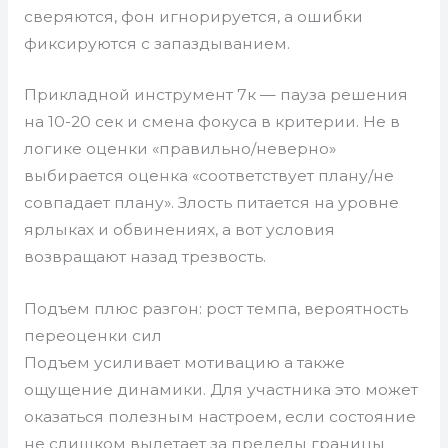
сверяются, фон игнорируется, а ошибки
фиксируются с запаздыванием.
Прикладной инструмент 7к — пауза решения
на 10-20 сек и смена фокуса в критерии. Не в
логике оценки «правильно/неверно»
выбирается оценка «соответствует плану/не
совпадает плану». Злость питается на уровне
ярлыках и обвинениях, а вот условия
возвращают назад трезвость.
Подъем плюс разгон: рост темпа, вероятность
переоценки сил
Подъем усиливает мотивацию а также
ощущение динамики. Для участника это может
оказаться полезным настроем, если состояние
не слишком вылетает за пределы границы