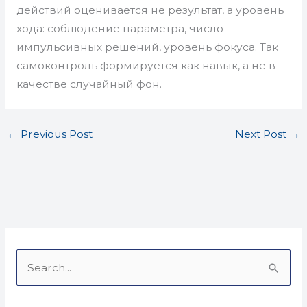
действий оценивается не результат, а уровень
хода: соблюдение параметра, число
импульсивных решений, уровень фокуса. Так
самоконтроль формируется как навык, а не в
качестве случайный фон.
←
Previous Post
Next Post
→
S
e