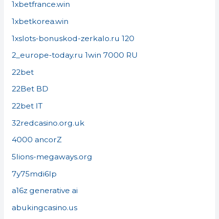
1xbetfrance.win
1xbetkorea.win
1xslots-bonuskod-zerkalo.ru 120
2_europe-today.ru 1win 7000 RU
22bet
22Bet BD
22bet IT
32redcasino.org.uk
4000 ancorZ
5lions-megaways.org
7y75mdi6lp
a16z generative ai
abukingcasino.us