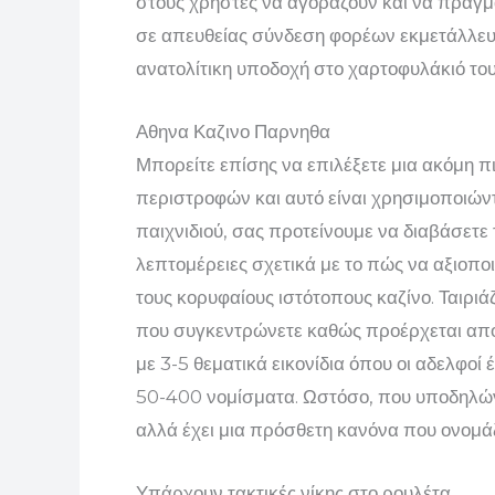
στους χρήστες να αγοράζουν και να πραγμ
σε απευθείας σύνδεση φορέων εκμετάλλευ
ανατολίτικη υποδοχή στο χαρτοφυλάκιό το
Αθηνα Καζινο Παρνηθα
Μπορείτε επίσης να επιλέξετε μια ακόμη π
περιστροφών και αυτό είναι χρησιμοποιών
παιχνιδιού, σας προτείνουμε να διαβάσετε 
λεπτομέρειες σχετικά με το πώς να αξιοπο
τους κορυφαίους ιστότοπους καζίνο. Ταιριά
που συγκεντρώνετε καθώς προέρχεται από
με 3-5 θεματικά εικονίδια όπου οι αδελφο
50-400 νομίσματα. Ωστόσο, που υποδηλώνε
αλλά έχει μια πρόσθετη κανόνα που ονομά
Υπάρχουν τακτικές νίκης στο ρουλέτα