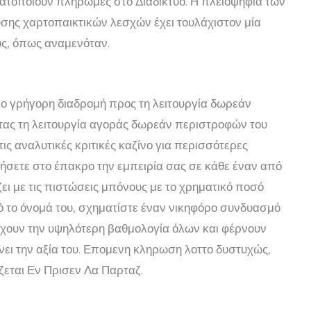
ατοποιούν πληρωμές στο Διαδίκτυο. Η πλειοψηφία των
σης χαρτοπαικτικών λεσχών έχει τουλάχιστον μία
υς, όπως αναμενόταν.
ιο γρήγορη διαδρομή προς τη λειτουργία δωρεάν
τας τη λειτουργία αγοράς δωρεάν περιστροφών του
τις αναλυτικές κριτικές καζίνο για περισσότερες
ιήσετε στο έπακρο την εμπειρία σας σε κάθε έναν από
ζει με τις πιστώσεις μπόνους με το χρηματικό ποσό
 το όνομά του, σχηματίστε έναν νικηφόρο συνδυασμό
ί έχουν την υψηλότερη βαθμολογία όλων και φέρνουν
ι την αξία του. Επομενη κληρωση λοττο δυστυχώς,
ζεται Εν Πρισεν Λα Παρταζ.