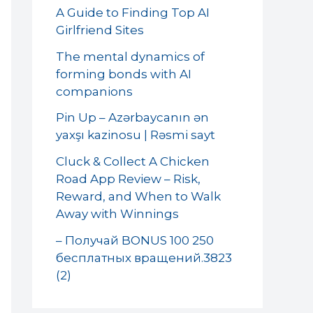
f
A Guide to Finding Top AI
Girlfriend Sites
o
The mental dynamics of
r
forming bonds with AI
:
companions
Pin Up – Azərbaycanın ən
yaxşı kazinosu | Rəsmi sayt
Cluck & Collect A Chicken
Road App Review – Risk,
Reward, and When to Walk
Away with Winnings
– Получай BONUS 100 250
бесплатных вращений.3823
(2)