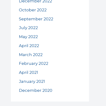
December 2022
October 2022
September 2022
July 2022
May 2022
April 2022
March 2022
February 2022
April 2021
January 2021
December 2020