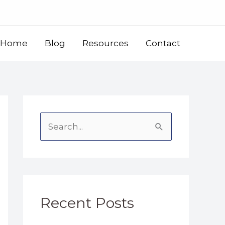
Home
Blog
Resources
Contact
S
e
a
r
c
Recent Posts
h