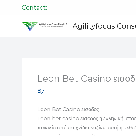
Skip
Contact:
to
content
Agilityfocus Cons
Leon Bet Casino εισοδ
By
Leon Bet Casino εισοδος
Leon bet casino εισοδος η ελληνική ιστοσ
ποικιλία από παιχνίδια καζίνο, αυτή η μέθ