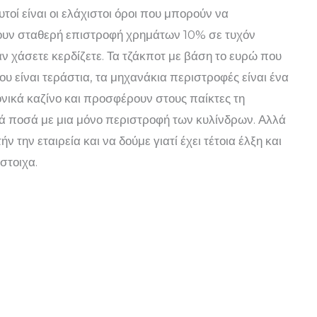
οί είναι οι ελάχιστοι όροι που μπορούν να
νουν σταθερή επιστροφή χρημάτων 10% σε τυχόν
αν χάσετε κερδίζετε. Τα τζάκποτ με βάση το ευρώ που
ου είναι τεράστια, τα μηχανάκια περιστροφές είναι ένα
ονικά καζίνο και προσφέρουν στους παίκτες τη
ά ποσά με μια μόνο περιστροφή των κυλίνδρων. Αλλά
ν την εταιρεία και να δούμε γιατί έχει τέτοια έλξη και
στοιχα.