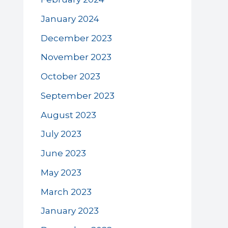
January 2024
December 2023
November 2023
October 2023
September 2023
August 2023
July 2023
June 2023
May 2023
March 2023
January 2023