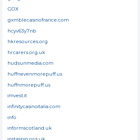
GOX
gxmblecasinofrance.com
hcyv63y7nb
hkresources.org
hrcarers.org.uk
hudsunmedia.com
huffnevenmorepuff.us
huffnmorepuff.us
imvest.it
infinitycasinoitalia.com
info
informscotland.uk
instaspin.org.uk