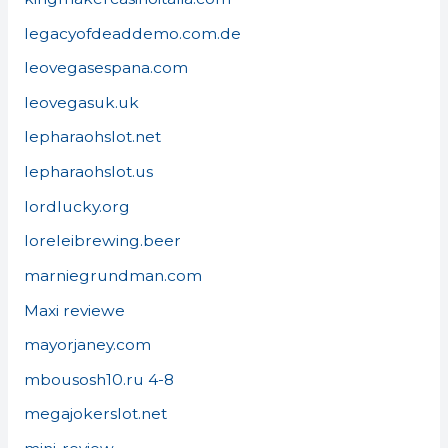
legacyofdeaddemo.com.de
leovegasespana.com
leovegasuk.uk
lepharaohslot.net
lepharaohslot.us
lordlucky.org
loreleibrewing.beer
marniegrundman.com
Maxi reviewe
mayorjaney.com
mbousosh10.ru 4-8
megajokerslot.net