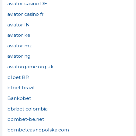
aviator casino DE
aviator casino fr
aviator IN
aviator ke
aviator mz
aviator ng
aviatorgame.org.uk
b1bet BR
b1bet brazil
Bankobet
bbrbet colombia
bdmbet-be.net
bdmbetcasinopolska.com