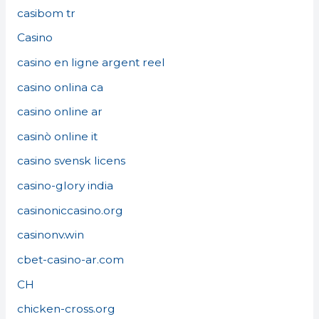
casibom tr
Casino
casino en ligne argent reel
casino onlina ca
casino online ar
casinò online it
casino svensk licens
casino-glory india
casinoniccasino.org
casinonv.win
cbet-casino-ar.com
CH
chicken-cross.org