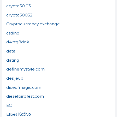
crypto30.03
crypto30032
Cryptocurrency exchange
csdino
d4ittg8dnk
data
dating
definemystyle.com
des jeux
diceofmagic.com
dieselbirdfest.com
EC
Efbet Καζίνο