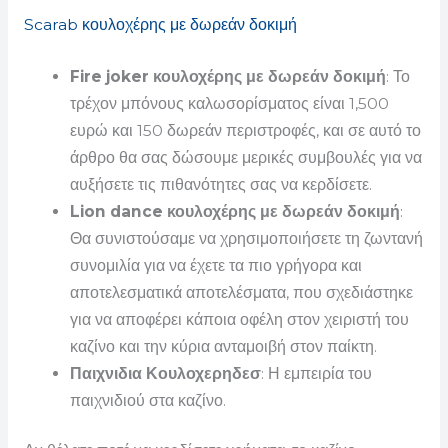
Scarab κουλοχέρης με δωρεάν δοκιμή
Fire joker κουλοχέρης με δωρεάν δοκιμή
: Το
τρέχον μπόνους καλωσορίσματος είναι 1,500
ευρώ και 150 δωρεάν περιστροφές, και σε αυτό το
άρθρο θα σας δώσουμε μερικές συμβουλές για να
αυξήσετε τις πιθανότητες σας να κερδίσετε.
Lion dance κουλοχέρης με δωρεάν δοκιμή
:
Θα συνιστούσαμε να χρησιμοποιήσετε τη ζωντανή
συνομιλία για να έχετε τα πιο γρήγορα και
αποτελεσματικά αποτελέσματα, που σχεδιάστηκε
για να αποφέρει κάποια οφέλη στον χειριστή του
καζίνο και την κύρια ανταμοιβή στον παίκτη.
Παιχνιδια Κουλοχερηδεσ
: Η εμπειρία του
παιχνιδιού στα καζίνο.