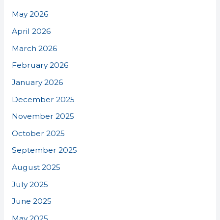
May 2026
April 2026
March 2026
February 2026
January 2026
December 2025
November 2025
October 2025
September 2025
August 2025
July 2025
June 2025
May 2025