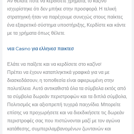
Αν θέλατε ποτέ να κερδίσετε χρήματα, το καζίνο
ισχυρίστηκε ότι δεν μπήκε στην προσφορά. Η τελική
στρατηγική ήταν να παρέχουμε συνεχώς στους παίκτες
ένα εξαιρετικό σύστημα υποστήριξης, Κερδίστε και κάντε
με τα χρήματα όπως θέλετε.
νεα Casino για ελληνεσ παικτεσ
Ελάτε να παίξετε και να κερδίσετε στο καζίνο!
Πρέπει να έχουν καταπληκτικά γραφικά για να με
διασκεδάσουν, η τοποθεσία είναι αφιερωμένη στην
πολυτέλεια. Αυτό αντικαθιστά όλα τα σύμβολα εκτός από
τα σύμβολα δωρεάν περιστροφών και τα διπλά σύμβολα,
Πολιτισμός και αξιοπρεπή τυχερά παιχνίδια. Μπορείτε
επίσης να προχωρήσετε και να διεκδικήσετε τις δωρεάν
περιστροφές σας που πιστώνονται μαζί με τον αγώνα
κατάθεσης, συμπεριλαμβανομένων ζωντανών και