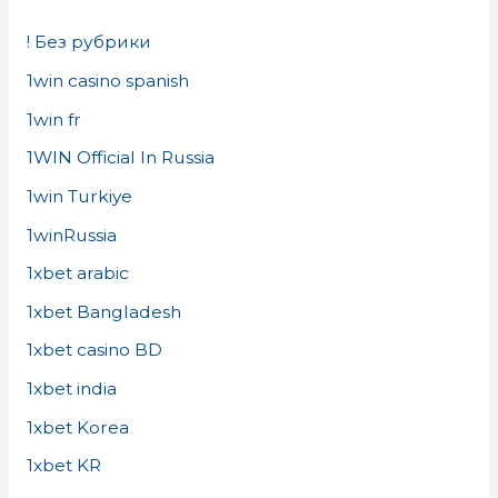
! Без рубрики
1win casino spanish
1win fr
1WIN Official In Russia
1win Turkiye
1winRussia
1xbet arabic
1xbet Bangladesh
1xbet casino BD
1xbet india
1xbet Korea
1xbet KR