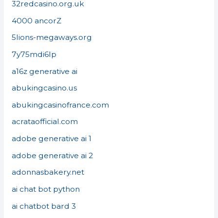
32redcasino.org.uk
4000 ancorZ
5lions-megaways.org
7y75mdi6lp
a16z generative ai
abukingcasino.us
abukingcasinofrance.com
acrataofficial.com
adobe generative ai 1
adobe generative ai 2
adonnasbakery.net
ai chat bot python
ai chatbot bard 3