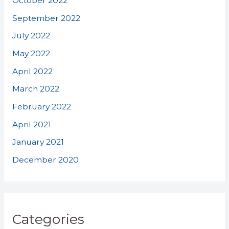
October 2022
September 2022
July 2022
May 2022
April 2022
March 2022
February 2022
April 2021
January 2021
December 2020
Categories