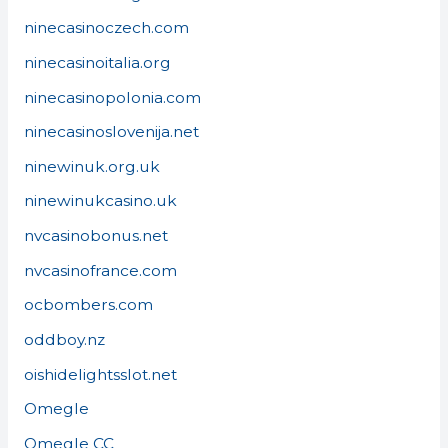
ninecasinoczech.com
ninecasinoitalia.org
ninecasinopolonia.com
ninecasinoslovenija.net
ninewinuk.org.uk
ninewinukcasino.uk
nvcasinobonus.net
nvcasinofrance.com
ocbombers.com
oddboy.nz
oishidelightsslot.net
Omegle
Omegle CC