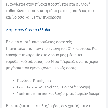
εμφανίζεται στον πίνακα προστίθεται στη συλλογή,
καθιστώντας αυτό νικητή τόσο με τους οπαδούς του
καζίνο όσο και με την τηλεόραση.
Applepay Casino ελλαδα
Είναι τα συστήματα ρουλέτας ασφαλείς
Η αντιπαλότητα ήταν πιο έντονη το 2023, ωστόσο. Και
ξεκινήσαμε χειραψία στο δρόμο μας μέσω του
νομοθετικού σώματος του Νιου Τζέρσεϋ, είναι τα χέρια
με γάντια που εμφανίζονται μερικές φορές.
Κανόνεσ Blackjack
Lion dance κουλοχέρης με δωρεάν δοκιμή
Jackpot express κουλοχέρης με δωρεάν δοκιμή
Είτε παίζετε τους κουλοχέρηδες, δεν χρειάζεται να