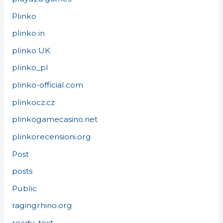
Plinko
plinko in
plinko UK
plinko_pl
plinko-official.com
plinkocz.cz
plinkogamecasino.net
plinkorecensioni.org
Post
posts
Public
ragingrhino.org
ready_text