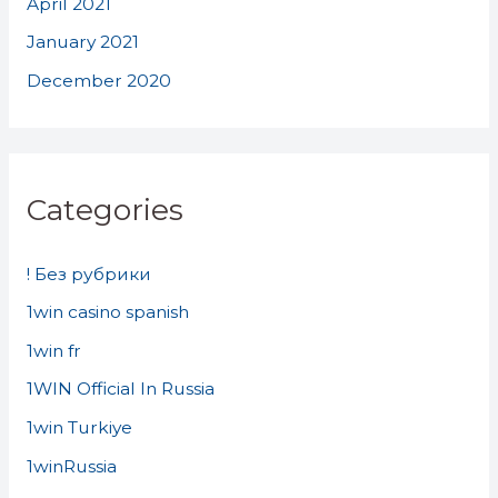
April 2021
January 2021
December 2020
Categories
! Без рубрики
1win casino spanish
1win fr
1WIN Official In Russia
1win Turkiye
1winRussia