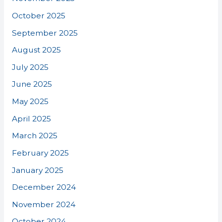
October 2025
September 2025
August 2025
July 2025
June 2025
May 2025
April 2025
March 2025
February 2025
January 2025
December 2024
November 2024
October 2024