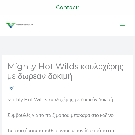
Skip
Contact:
to
content
Mighty Hot Wilds κουλοχέρης
με δωρεάν δοκιμή
By
Mighty Hot Wilds κουλοχέρης με δωρεάν δοκιμή
Συμβουλές για το παίξιμο του μπακαρά στο καζίνο
Τα στοιχήματα τοποθετούνται με τον ίδιο τρόπο στα