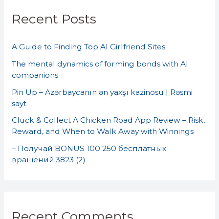
r
Recent Posts
c
h
A Guide to Finding Top AI Girlfriend Sites
f
o
The mental dynamics of forming bonds with AI
companions
r
Pin Up – Azərbaycanın ən yaxşı kazinosu | Rəsmi
:
sayt
Cluck & Collect A Chicken Road App Review – Risk,
Reward, and When to Walk Away with Winnings
– Получай BONUS 100 250 бесплатных
вращений.3823 (2)
Recent Comments