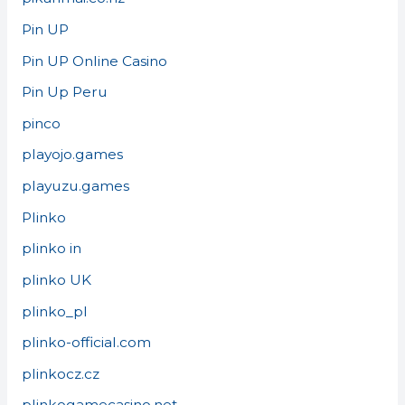
Pin UP
Pin UP Online Casino
Pin Up Peru
pinco
playojo.games
playuzu.games
Plinko
plinko in
plinko UK
plinko_pl
plinko-official.com
plinkocz.cz
plinkogamecasino.net