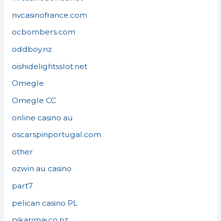
nvcasinofrance.com
ocbombers.com
oddboy.nz
oishidelightsslot.net
Omegle
Omegle CC
online casino au
oscarspinportugal.com
other
ozwin au casino
part7
pelican casino PL
pikarimai.co.nz