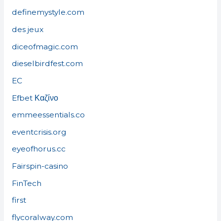
definemystyle.com
des jeux
diceofmagic.com
dieselbirdfest.com
EC
Efbet Καζίνο
emmeessentials.co
eventcrisis.org
eyeofhorus.cc
Fairspin-casino
FinTech
first
flycoralway.com