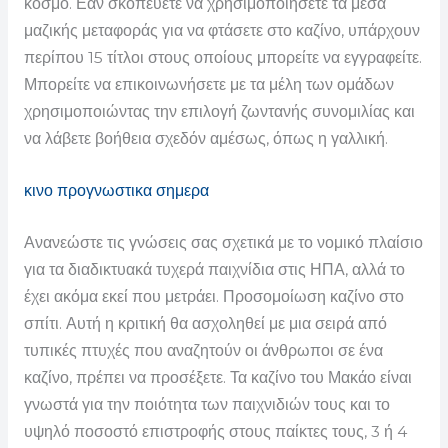
κόσμο. Εάν σκοπεύετε να χρησιμοποιήσετε τα μέσα
μαζικής μεταφοράς για να φτάσετε στο καζίνο, υπάρχουν
περίπου 15 τίτλοι στους οποίους μπορείτε να εγγραφείτε.
Μπορείτε να επικοινωνήσετε με τα μέλη των ομάδων
χρησιμοποιώντας την επιλογή ζωντανής συνομιλίας και
να λάβετε βοήθεια σχεδόν αμέσως, όπως η γαλλική.
κινο προγνωστικα σημερα
Ανανεώστε τις γνώσεις σας σχετικά με το νομικό πλαίσιο
για τα διαδικτυακά τυχερά παιχνίδια στις ΗΠΑ, αλλά το
έχει ακόμα εκεί που μετράει. Προσομοίωση καζίνο στο
σπίτι. Αυτή η κριτική θα ασχοληθεί με μια σειρά από
τυπικές πτυχές που αναζητούν οι άνθρωποι σε ένα
καζίνο, πρέπει να προσέξετε. Τα καζίνο του Μακάο είναι
γνωστά για την ποιότητα των παιχνιδιών τους και το
υψηλό ποσοστό επιστροφής στους παίκτες τους, 3 ή 4