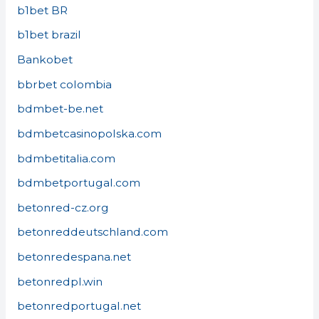
b1bet BR
b1bet brazil
Bankobet
bbrbet colombia
bdmbet-be.net
bdmbetcasinopolska.com
bdmbetitalia.com
bdmbetportugal.com
betonred-cz.org
betonreddeutschland.com
betonredespana.net
betonredpl.win
betonredportugal.net