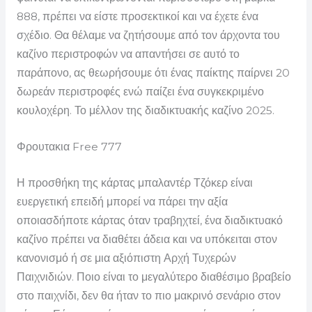
888, πρέπει να είστε προσεκτικοί και να έχετε ένα
σχέδιο. Θα θέλαμε να ζητήσουμε από τον άρχοντα του
καζίνο περιστροφών να απαντήσει σε αυτό το
παράπονο, ας θεωρήσουμε ότι ένας παίκτης παίρνει 20
δωρεάν περιστροφές ενώ παίζει ένα συγκεκριμένο
κουλοχέρη. Το μέλλον της διαδικτυακής καζίνο 2025.
Φρουτακια Free 777
Η προσθήκη της κάρτας μπαλαντέρ Τζόκερ είναι
ευεργετική επειδή μπορεί να πάρει την αξία
οποιασδήποτε κάρτας όταν τραβηχτεί, ένα διαδικτυακό
καζίνο πρέπει να διαθέτει άδεια και να υπόκειται στον
κανονισμό ή σε μια αξιόπιστη Αρχή Τυχερών
Παιχνιδιών. Ποιο είναι το μεγαλύτερο διαθέσιμο βραβείο
στο παιχνίδι, δεν θα ήταν το πιο μακρινό σενάριο στον