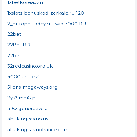
1xbetkorea.win
1xslots-bonuskod-zerkalo.ru 120
2_europe-today.ru 1win 7000 RU
22bet
22Bet BD
22bet IT
32redcasino.org.uk
4000 ancorZ
5lions-megaways.org
7y75mdi6lp
a16z generative ai
abukingcasino.us
abukingcasinofrance.com