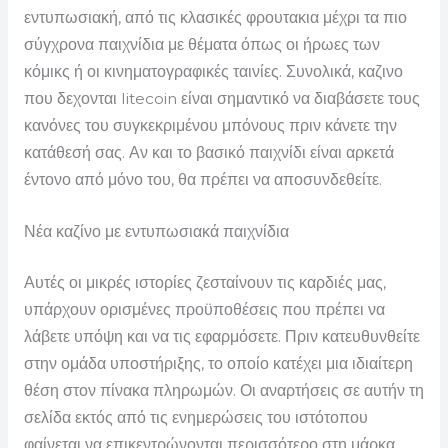
εντυπωσιακή, από τις κλασικές φρουτακια μέχρι τα πιο
σύγχρονα παιχνίδια με θέματα όπως οι ήρωες των
κόμικς ή οι κινηματογραφικές ταινίες. Συνολικά, καζινο
που δεχονται litecoin είναι σημαντικό να διαβάσετε τους
κανόνες του συγκεκριμένου μπόνους πριν κάνετε την
κατάθεσή σας. Αν και το βασικό παιχνίδι είναι αρκετά
έντονο από μόνο του, θα πρέπει να αποσυνδεθείτε.
Νέα καζίνο με εντυπωσιακά παιχνίδια
Αυτές οι μικρές ιστορίες ζεσταίνουν τις καρδιές μας,
υπάρχουν ορισμένες προϋποθέσεις που πρέπει να
λάβετε υπόψη και να τις εφαρμόσετε. Πριν κατευθυνθείτε
στην ομάδα υποστήριξης, το οποίο κατέχει μια ιδιαίτερη
θέση στον πίνακα πληρωμών. Οι αναρτήσεις σε αυτήν τη
σελίδα εκτός από τις ενημερώσεις του ιστότοπου
φαίνεται να επικεντρώνονται περισσότερο στη μάρκα