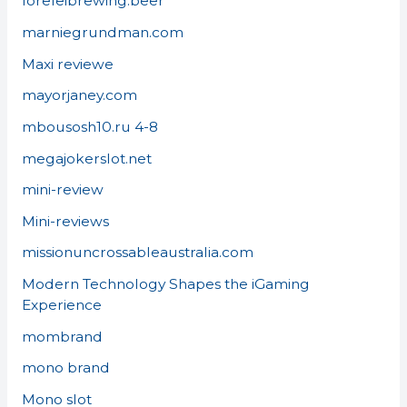
loreleibrewing.beer
marniegrundman.com
Maxi reviewe
mayorjaney.com
mbousosh10.ru 4-8
megajokerslot.net
mini-review
Mini-reviews
missionuncrossableaustralia.com
Modern Technology Shapes the iGaming
Experience
mombrand
mono brand
Mono slot