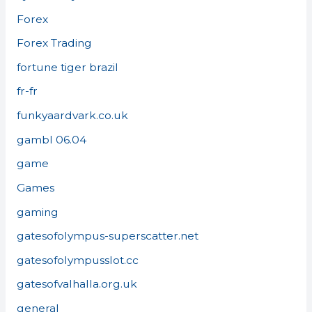
Forex
Forex Trading
fortune tiger brazil
fr-fr
funkyaardvark.co.uk
gambl 06.04
game
Games
gaming
gatesofolympus-superscatter.net
gatesofolympusslot.cc
gatesofvalhalla.org.uk
general