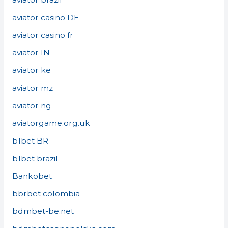
aviator casino DE
aviator casino fr
aviator IN
aviator ke
aviator mz
aviator ng
aviatorgame.org.uk
b1bet BR
b1bet brazil
Bankobet
bbrbet colombia
bdmbet-be.net