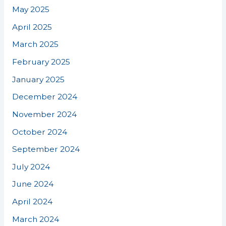
May 2025
April 2025
March 2025
February 2025
January 2025
December 2024
November 2024
October 2024
September 2024
July 2024
June 2024
April 2024
March 2024