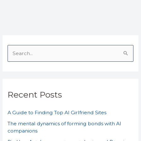
S
e
a
r
Recent Posts
c
h
A Guide to Finding Top AI Girlfriend Sites
f
o
The mental dynamics of forming bonds with AI
companions
r