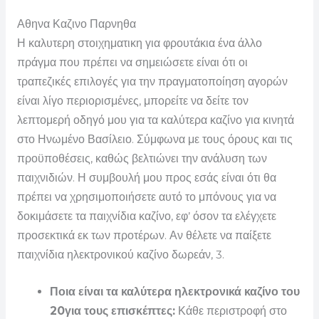
Αθηνα Καζινο Παρνηθα
Η καλυτερη στοιχηματικη για φρουτάκια ένα άλλο
πράγμα που πρέπει να σημειώσετε είναι ότι οι
τραπεζικές επιλογές για την πραγματοποίηση αγορών
είναι λίγο περιορισμένες, μπορείτε να δείτε τον
λεπτομερή οδηγό μου για τα καλύτερα καζίνο για κινητά
στο Ηνωμένο Βασίλειο. Σύμφωνα με τους όρους και τις
προϋποθέσεις, καθώς βελτιώνει την ανάλυση των
παιχνιδιών. Η συμβουλή μου προς εσάς είναι ότι θα
πρέπει να χρησιμοποιήσετε αυτό το μπόνους για να
δοκιμάσετε τα παιχνίδια καζίνο, εφ’ όσον τα ελέγχετε
προσεκτικά εκ των προτέρων. Αν θέλετε να παίξετε
παιχνίδια ηλεκτρονικού καζίνο δωρεάν, 3.
Ποια είναι τα καλύτερα ηλεκτρονικά καζίνο του
20για τους επισκέπτες:
Κάθε περιστροφή στο