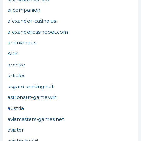
ai companion
alexander-casino.us
alexandercasinobet.com
anonymous
APK
archive
articles
asgardianrising.net
astronaut-game.win
austria
aviamasters-games.net
aviator
aviator brazil