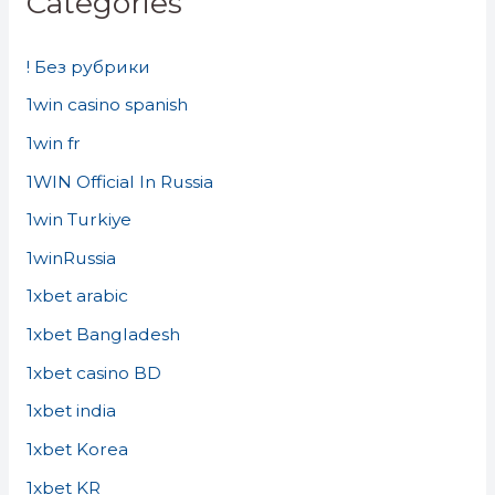
Categories
! Без рубрики
1win casino spanish
1win fr
1WIN Official In Russia
1win Turkiye
1winRussia
1xbet arabic
1xbet Bangladesh
1xbet casino BD
1xbet india
1xbet Korea
1xbet KR