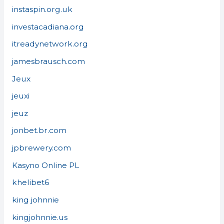
instaspin.org.uk
investacadiana.org
itreadynetwork.org
jamesbrausch.com
Jeux
jeuxi
jeuz
jonbet.br.com
jpbrewery.com
Kasyno Online PL
khelibet6
king johnnie
kingjohnnie.us