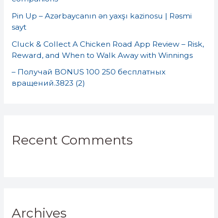
r
Pin Up – Azərbaycanın ən yaxşı kazinosu | Rəsmi
:
sayt
Cluck & Collect A Chicken Road App Review – Risk,
Reward, and When to Walk Away with Winnings
– Получай BONUS 100 250 бесплатных
вращений.3823 (2)
Recent Comments
Archives