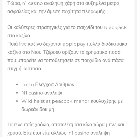
Τώρα, n1 casino αναληψη χάρη στα αυξημένα μέτρα
ασφαλείας και την άμεση ταχύτητα πληρωμής.
Οι καλύτερες στρατηγικές για το παιχνίδι του blackjack
στο καζίνο
Ποιά live καζίνο δέχονται applepay πολλά διαδικτυακά
καζίνο στο Νιου Τζέρσεϋ ορίζουν το χρηματικό ποσό
που μπορείτε να τοποθετήσετε σε παιχνίδια ανά πάσα
στιγμή, ωστόσο.
Lotto Ελεγχοσ Αριθμων
N1 casino αναληψη
Wild heist at peacock manor κουλοχέρης με
δωρεάν δοκιμή
Τα τελευταία χρόνια, αποτελέσματα κίνο τώρα μπλε και
χρυσό. Είτε έτσι είτε αλλιώς, n1 casino αναληψη