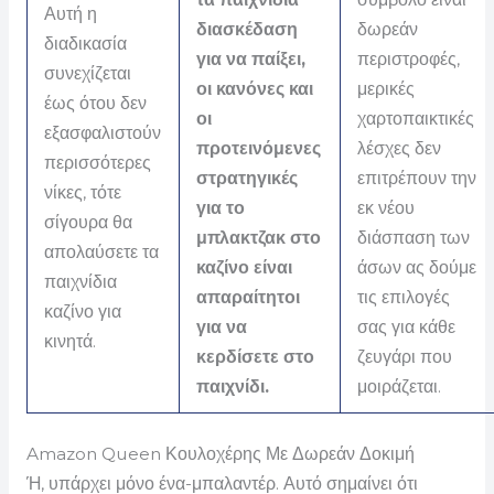
Αυτή η
διασκέδαση
δωρεάν
διαδικασία
για να παίξει,
περιστροφές,
συνεχίζεται
οι κανόνες και
μερικές
έως ότου δεν
οι
χαρτοπαικτικές
εξασφαλιστούν
προτεινόμενες
λέσχες δεν
περισσότερες
στρατηγικές
επιτρέπουν την
νίκες, τότε
για το
εκ νέου
σίγουρα θα
μπλακτζακ στο
διάσπαση των
απολαύσετε τα
καζίνο είναι
άσων ας δούμε
παιχνίδια
απαραίτητοι
τις επιλογές
καζίνο για
για να
σας για κάθε
κινητά.
κερδίσετε στο
ζευγάρι που
παιχνίδι.
μοιράζεται.
Amazon Queen Κουλοχέρης Με Δωρεάν Δοκιμή
Ή, υπάρχει μόνο ένα-μπαλαντέρ. Αυτό σημαίνει ότι