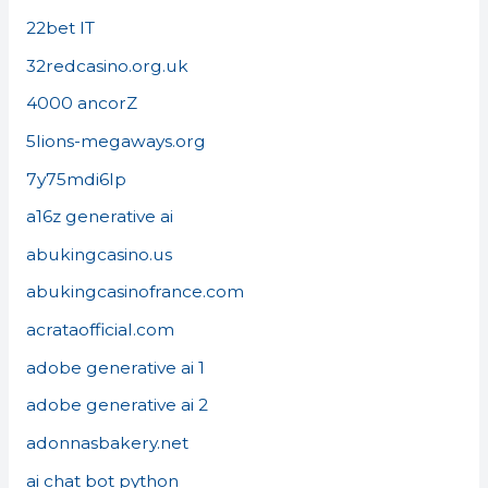
22bet IT
32redcasino.org.uk
4000 ancorZ
5lions-megaways.org
7y75mdi6lp
a16z generative ai
abukingcasino.us
abukingcasinofrance.com
acrataofficial.com
adobe generative ai 1
adobe generative ai 2
adonnasbakery.net
ai chat bot python