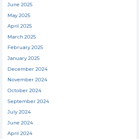
June 2025
May 2025
April 2025
March 2025
February 2025
January 2025
December 2024
November 2024
October 2024
September 2024
July 2024
June 2024
April 2024