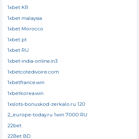
1xbet KR
1xbet malaysia
1xbet Morocco
1xbet pt
1xbet RU
1xbet-india-online.in3
1xbetcotedivoire.com
1xbetfrance.win
1xbetkorea.win
1xslots-bonuskod-zerkalo.ru 120
2_europe-today.ru 1win 7000 RU
22bet
22Bet BD