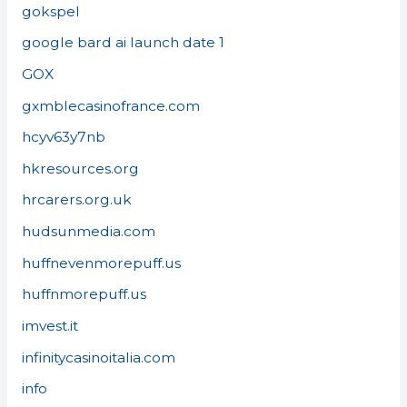
gokspel
google bard ai launch date 1
GOX
gxmblecasinofrance.com
hcyv63y7nb
hkresources.org
hrcarers.org.uk
hudsunmedia.com
huffnevenmorepuff.us
huffnmorepuff.us
imvest.it
infinitycasinoitalia.com
info