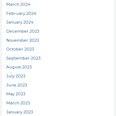
March 2024
February 2024
January 2024
December 2023
November 2023
October 2023
September 2023
August 2023
July 2023
June 2023
May 2023
March 2023
January 2023