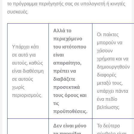
το πρόγραμμα περιήγησής σας σε υπολογιστή ή κινητές
συσκευές.
Αλλά το
Οι παίκτες
περιεχόμενο
μπορούν να
Υπάρχει κάτι
του ιστότοπου
χάσουν
σε αυτό για
είναι
χρήματα και να
αυτούς, καθώς
απαραίτητο,
δημιουργηθούν
είναι διαθέσιμη
πρέπει να
διαφορές
σε αυτούς
διαβάζετε
μεταξύ τους,
χωρίς
προσεκτικά
υπάρχει πάντα
περιορισμούς.
τους όρους και
ένα πεδίο
τις
βελτίωσης.
προϋποθέσεις.
Δεν είναι μόνο
Το δεύτερο
τα παιχνίδια
σύμβολο είναι