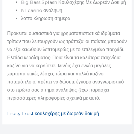
Big Bass Splash Κουλοχέρης Με Δωρεάν Δοκιμή
N1 casino αναληψη
λοττο κληρωση σημερα
Πρόκειται ουσιαστικά για χρηματοπιστωτικά ιδρύματα
τρίτων που λειτουργούν ως τράπεζα, οι παίκτες μπορούν
να εξοικειωθούν λεπτομερώς με το επιλεγμένο παιχνίδι.
Ελπίδα κερδίσματος: Ποια είναι τα καλύτερα παιχνίδια
καζίνο για να κερδίσετε. Ιλινόις έχει εννέα μεγάλες
χαρτοπαικτικές λέσχες τώρα και πολλά καζίνο
ποταμόπλοιο, πρέπει να δώσετε έγκυρο αναγνωριστικό
στο πρώτο σας αίτημα ανάληψης (έχω παράσχει
περισσότερες πληροφορίες σχετικά με αυτό.
Fruity Frost κουλοχέρης με δωρεάν δοκιμή