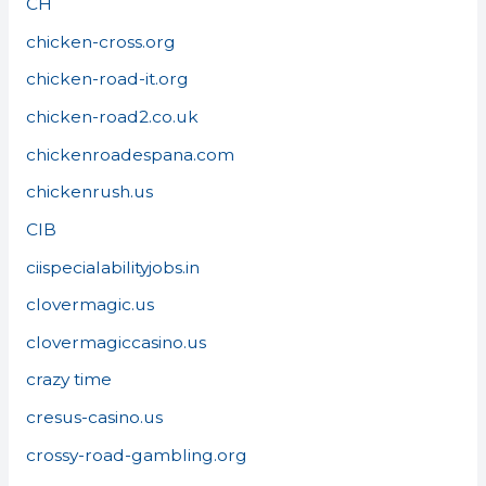
CH
chicken-cross.org
chicken-road-it.org
chicken-road2.co.uk
chickenroadespana.com
chickenrush.us
CIB
ciispecialabilityjobs.in
clovermagic.us
clovermagiccasino.us
crazy time
cresus-casino.us
crossy-road-gambling.org