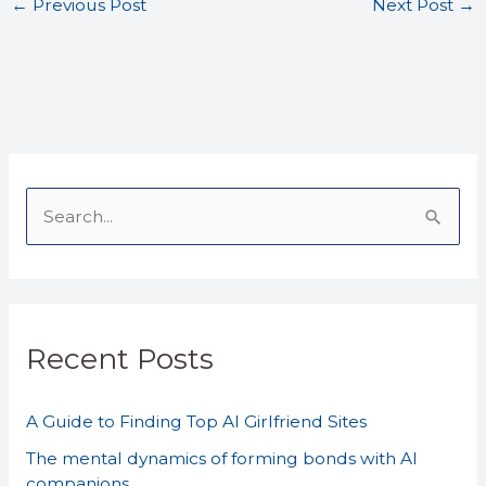
←
Previous Post
Next Post
→
S
e
a
r
Recent Posts
c
h
A Guide to Finding Top AI Girlfriend Sites
f
o
The mental dynamics of forming bonds with AI
companions