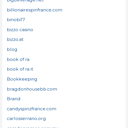
billionairespinfrance.com
binobi17
bizzo casino
bizzo.at
blog
book of ra
book of ra it
Bookkeeping
bragdonhousebb.com
Brand
candyspinzfrance.com
carlosserrano.org