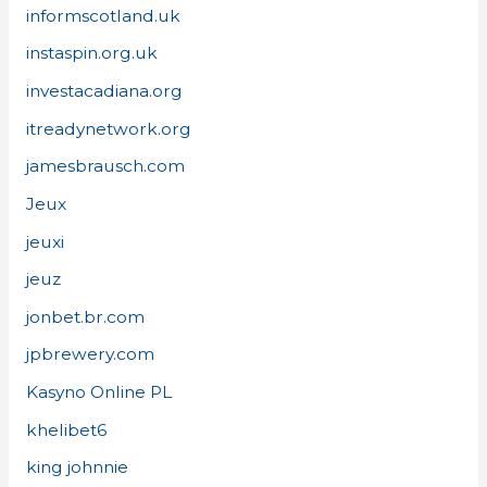
informscotland.uk
instaspin.org.uk
investacadiana.org
itreadynetwork.org
jamesbrausch.com
Jeux
jeuxi
jeuz
jonbet.br.com
jpbrewery.com
Kasyno Online PL
khelibet6
king johnnie