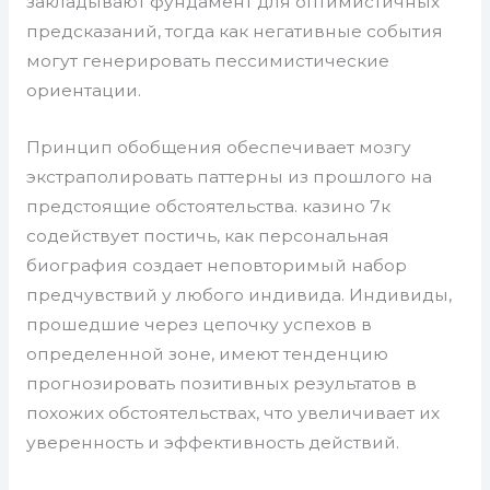
закладывают фундамент для оптимистичных
предсказаний, тогда как негативные события
могут генерировать пессимистические
ориентации.
Принцип обобщения обеспечивает мозгу
экстраполировать паттерны из прошлого на
предстоящие обстоятельства. казино 7к
содействует постичь, как персональная
биография создает неповторимый набор
предчувствий у любого индивида. Индивиды,
прошедшие через цепочку успехов в
определенной зоне, имеют тенденцию
прогнозировать позитивных результатов в
похожих обстоятельствах, что увеличивает их
уверенность и эффективность действий.