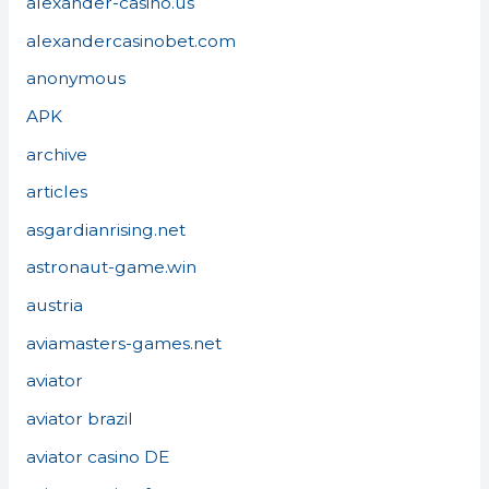
alexander-casino.us
alexandercasinobet.com
anonymous
APK
archive
articles
asgardianrising.net
astronaut-game.win
austria
aviamasters-games.net
aviator
aviator brazil
aviator casino DE