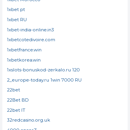
1xbet pt
1xbet RU
1xbet-india-online.in3
1xbetcotedivoire.com
1xbetfrance.win
1xbetkorea.win
1xslots-bonuskod-zerkalo.ru 120
2_europe-today.ru 1win 7000 RU
22bet
22Bet BD
22bet IT
32redcasino.org.uk