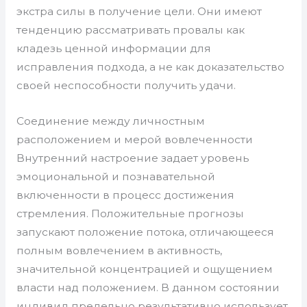
экстра силы в получение цели. Они имеют
тенденцию рассматривать провалы как
кладезь ценной информации для
исправления подхода, а не как доказательство
своей неспособности получить удачи.
Соединение между личностным
расположением и мерой вовлеченности
Внутренний настроение задает уровень
эмоциональной и познавательной
включенности в процесс достижения
стремления. Положительные прогнозы
запускают положение потока, отличающееся
полным вовлечением в активность,
значительной концентрацией и ощущением
власти над положением. В данном состоянии
индивид предельно результативно использует