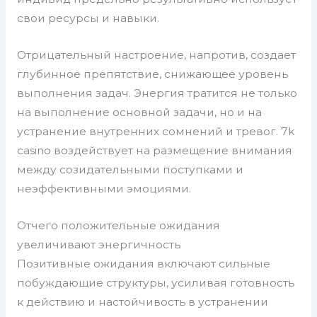
свои ресурсы и навыки.
Отрицательный настроение, напротив, создает
глубинное препятствие, снижающее уровень
выполнения задач. Энергия тратится не только
на выполнение основной задачи, но и на
устранение внутренних сомнений и тревог. 7k
casino воздействует на размещение внимания
между созидательными поступками и
неэффективными эмоциями.
Отчего положительные ожидания
увеличивают энергичность
Позитивные ожидания включают сильные
побуждающие структуры, усиливая готовность
к действию и настойчивость в устранении