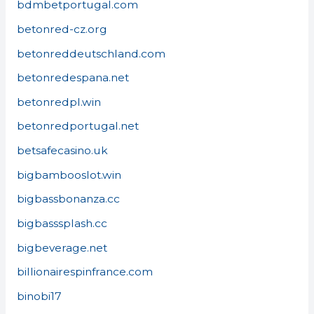
bdmbetportugal.com
betonred-cz.org
betonreddeutschland.com
betonredespana.net
betonredpl.win
betonredportugal.net
betsafecasino.uk
bigbambooslot.win
bigbassbonanza.cc
bigbasssplash.cc
bigbeverage.net
billionairespinfrance.com
binobi17