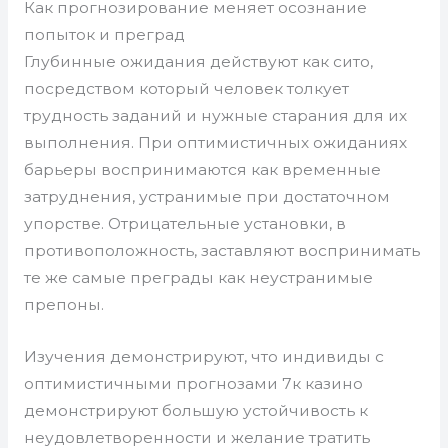
Как прогнозирование меняет осознание
попыток и преград
Глубинные ожидания действуют как сито,
посредством который человек толкует
трудность заданий и нужные старания для их
выполнения. При оптимистичных ожиданиях
барьеры воспринимаются как временные
затруднения, устранимые при достаточном
упорстве. Отрицательные установки, в
противоположность, заставляют воспринимать
те же самые преграды как неустранимые
препоны.
Изучения демонстрируют, что индивиды с
оптимистичными прогнозами 7к казино
демонстрируют большую устойчивость к
неудовлетворенности и желание тратить