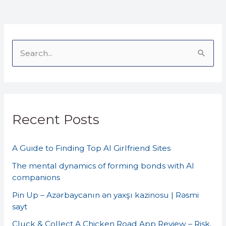
S
e
a
r
Recent Posts
c
h
A Guide to Finding Top AI Girlfriend Sites
f
o
The mental dynamics of forming bonds with AI
companions
r
Pin Up – Azərbaycanın ən yaxşı kazinosu | Rəsmi
:
sayt
Cluck & Collect A Chicken Road App Review – Risk,