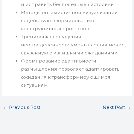
и исправить бесполезные настройки
Методы оптимистичной визуализации
содействуют формированию
конструктивных прогнозов
Тренировка допущения
неопределенности уменьшает волнение,
связанную с излишними ожиданиями
Формирование адаптивности
размышления позволяет адаптировать
ожидания к трансформирующимся
ситуациям
←
Previous Post
Next Post
→