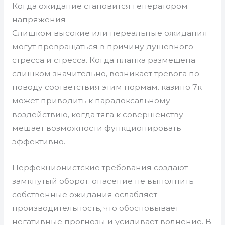
Когда ожидание становится генератором
напряжения
Слишком высокие или нереальные ожидания
могут превращаться в причину душевного
стресса и стресса. Когда планка размещена
слишком значительно, возникает тревога по
поводу соответствия этим нормам. казино 7к
может приводить к парадоксальному
воздействию, когда тяга к совершенству
мешает возможности функционировать
эффективно.
Перфекционистские требования создают
замкнутый оборот: опасение не выполнить
собственные ожидания ослабляет
производительность, что обосновывает
негативные прогнозы и усиливает волнение. В