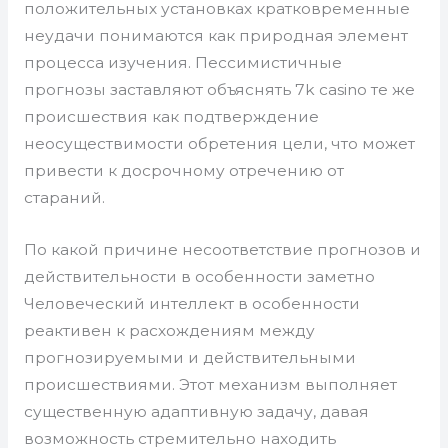
положительных установках кратковременные
неудачи понимаются как природная элемент
процесса изучения. Пессимистичные
прогнозы заставляют объяснять 7k casino те же
происшествия как подтверждение
неосуществимости обретения цели, что может
привести к досрочному отречению от
стараний.
По какой причине несоответствие прогнозов и
действительности в особенности заметно
Человеческий интеллект в особенности
реактивен к расхождениям между
прогнозируемыми и действительными
происшествиями. Этот механизм выполняет
существенную адаптивную задачу, давая
возможность стремительно находить