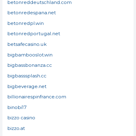
betonreddeutschland.com
betonredespana.net
betonredpl.win
betonredportugal.net
betsafecasino.uk
bigbambooslot.win
bigbassbonanza.cc
bigbasssplash.cc
bigbeverage.net
billionairespinfrance.com
binobi17
bizzo casino
bizzo.at