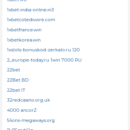
1xbet-india-online.in3
1xbetcotedivoire.com
1xbetfrance.win
1xbetkorea.win
1xslots-bonuskod-zerkalo.ru 120
2_europe-today.ru 1win 7000 RU
22bet
22Bet BD
22bet IT
32redcasino.org.uk
4000 ancorZ
5lions-megaways.org