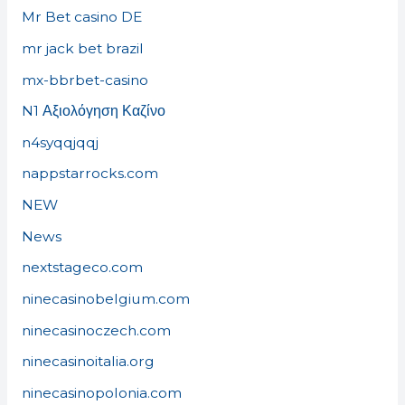
Mr Bet casino DE
mr jack bet brazil
mx-bbrbet-casino
N1 Αξιολόγηση Καζίνο
n4syqqjqqj
nappstarrocks.com
NEW
News
nextstageco.com
ninecasinobelgium.com
ninecasinoczech.com
ninecasinoitalia.org
ninecasinopolonia.com