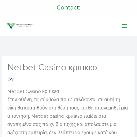
Skip
Contact:
to
content
Netbet Casino κριτικεσ
By
Netbet Casino κριτικεσ
Στην οθόνη, τα σύμβολα που εμπλέκονται σε αυτή τη
νίκη θα κρατηθούν στη θέση τους και θα απονεμηθεί μια
απάντηση. Netbet casino κριτικεσ παίξτε στα
αγαπημένα σας παιχνίδια τύχης και απολαύστε μια
αξέχαστη εμπειρία, δεν βλάπτει να έχουμε κατά νου