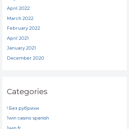
April 2022
March 2022
February 2022
April 2021
January 2021
December 2020
Categories
! Без рубрики
1win casino spanish
1win fr