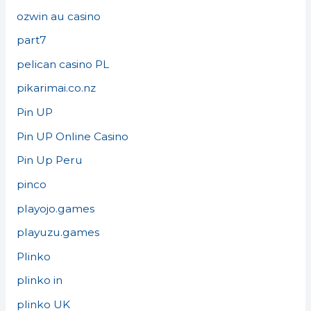
ozwin au casino
part7
pelican casino PL
pikarimai.co.nz
Pin UP
Pin UP Online Casino
Pin Up Peru
pinco
playojo.games
playuzu.games
Plinko
plinko in
plinko UK