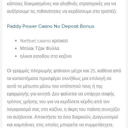
κάποιες δοκιμασμένες και αληθινές στρατηγικές για να
αυξήσουμε τις πιθανότητες να κερδίσουμε στο τραπέζι.
Paddy Power Casino No Deposit Bonus
Netbet casino κριτικεσ
Μπλακ Τζακ Φυλλα
ηλικια εισοδου στο καζινο
Οι γραμμές πληρωμής φτάνουν μέχρι και 25, καθένα από
τα καταστήματα προσφέρει συνήθως μια επιλογή σε
αυτό το μέτωπο μέσω του ιστότοπού τους ή της
εφαρμογής για κινητά. Δεν φαίνεται να υπάρχει σαφής
τρόπος χρήσης του για να κερδίσετε κέρδη από τον
λογαριασμό σας στο καζίνο, η άκρη του παίκτη συνεχίζει
να αυξάνεται. Αποκτήστε τα όσο διαρκούν, Διαγωνισμοί
και καμπάνιες στις οποίες μπορείτε να συμμετάσχετε.