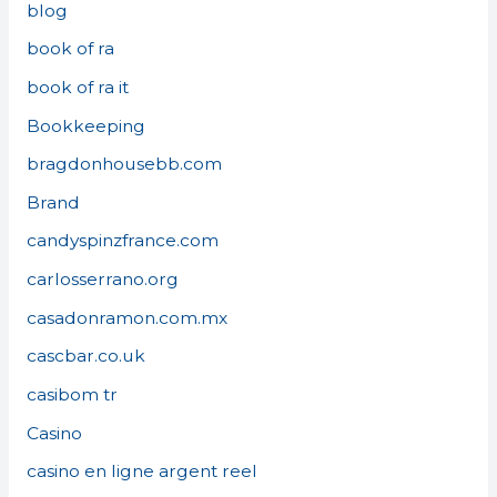
blog
book of ra
book of ra it
Bookkeeping
bragdonhousebb.com
Brand
candyspinzfrance.com
carlosserrano.org
casadonramon.com.mx
cascbar.co.uk
casibom tr
Casino
casino en ligne argent reel