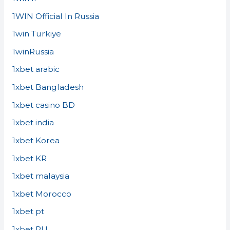
1WIN Official In Russia
1win Turkiye
1winRussia
1xbet arabic
1xbet Bangladesh
1xbet casino BD
1xbet india
1xbet Korea
1xbet KR
1xbet malaysia
1xbet Morocco
1xbet pt
1xbet RU