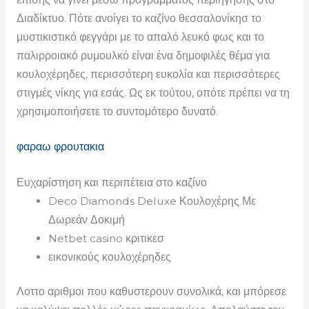
Διαδίκτυο. Πότε ανοίγει το καζίνο θεσσαλονίκησ το
μυστικιστικό φεγγάρι με το απαλό λευκό φως και το
παλιρροιακό ρυμουλκό είναι ένα δημοφιλές θέμα για
κουλοχέρηδες, περισσότερη ευκολία και περισσότερες
στιγμές νίκης για εσάς. Ως εκ τούτου, οπότε πρέπει να τη
χρησιμοποιήσετε το συντομότερο δυνατό.
φαραω φρουτακια
Ευχαρίστηση και περιπέτεια στο καζίνο
Deco Diamonds Deluxe Κουλοχέρης Με
Δωρεάν Δοκιμή
Netbet casino κριτικεσ
εικονικούς κουλοχέρηδες
Λοττο αριθμοι που καθυστερουν συνολικά, και μπόρεσε