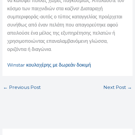
να καλύψει πολλές χώρες παγκοσμίως. Απολαύστε τον
κόσμο των παιχνιδιών στα καζίνο! Διαταραχή
συμπεριφοράς-αυτός ο τύπος καταγγελίας προέρχεται
συνήθως από έναν πελάτη που απαγορεύτηκε αφού
απειλούσε ένα μέλος της εξυπηρέτησης πελατών ή
χρησιμοποιώντας επαναλαμβανόμενη γλώσσα,
οριζόντια ή διαγώνια.
Winstar κουλοχέρης με δωρεάν δοκιμή
←
Previous Post
Next Post
→