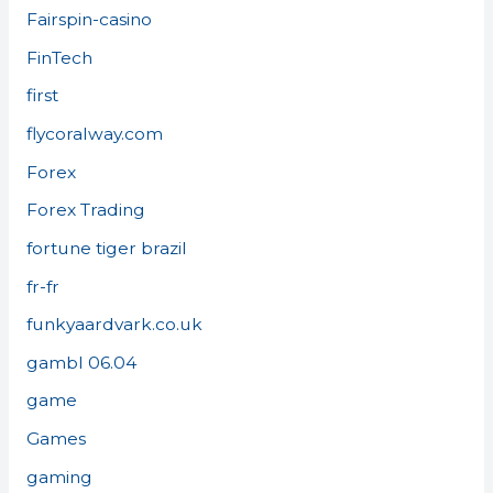
Fairspin-casino
FinTech
first
flycoralway.com
Forex
Forex Trading
fortune tiger brazil
fr-fr
funkyaardvark.co.uk
gambl 06.04
game
Games
gaming