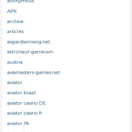
anonymous
APK
archive
articles
asgardianrising.net
astronaut-game.win
austria
aviamasters-games.net
aviator
aviator brazil
aviator casino DE
aviator casino fr
aviator IN