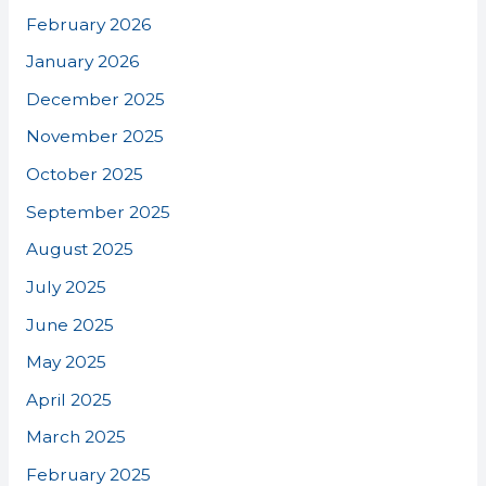
February 2026
January 2026
December 2025
November 2025
October 2025
September 2025
August 2025
July 2025
June 2025
May 2025
April 2025
March 2025
February 2025