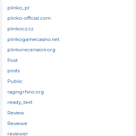
plinko_pl
plinko-official.com
plinkocz.cz
plinkogamecasino.net
plinkorecensioni.org
Post
posts
Public
ragingrhino.org
ready_text
Review
Reviewe
reviewer