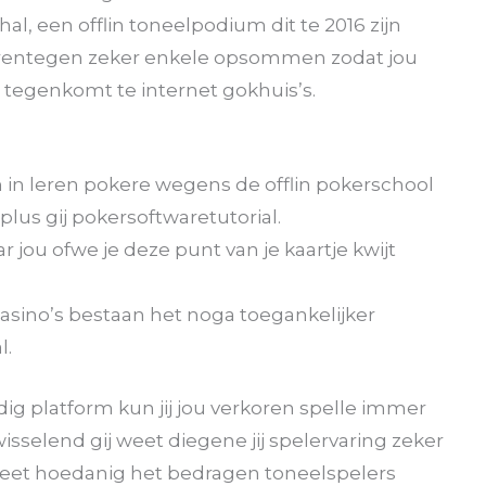
hal, een offlin toneelpodium dit te 2016 zijn
aarentegen zeker enkele opsommen zodat jou
n tegenkomt te internet gokhuis’s.
in leren pokere wegens de offlin pokerschool
plus gij pokersoftwaretutorial.
aar jou ofwe je deze punt van je kaartje kwijt
casino’s bestaan het noga toegankelijker
l.
g platform kun jij jou verkoren spelle immer
sselend gij weet diegene jij spelervaring zeker
eet hoedanig het bedragen toneelspelers