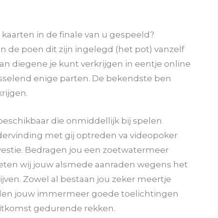
 kaarten in de finale van u gespeeld?
n de poen dit zijn ingelegd (het pot) vanzelf
aan diegene je kunt verkrijgen in eentje online
isselend enige parten. De bekendste ben
krijgen.
eschikbaar die onmiddellijk bij spelen
dervinding met gij optreden va videopoker
estie. Bedragen jou een zoetwatermeer
eten wij jouw alsmede aanraden wegens het
ijven. Zowel al bestaan jou zeker meertje
uden jouw immermeer goede toelichtingen
itkomst gedurende rekken.