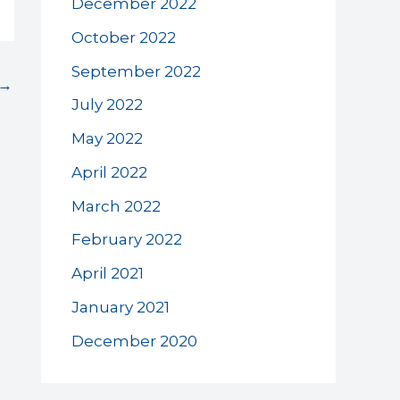
December 2022
October 2022
September 2022
→
July 2022
May 2022
April 2022
March 2022
February 2022
April 2021
January 2021
December 2020