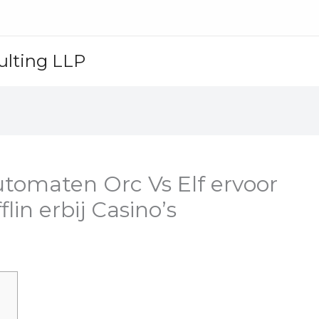
ulting LLP
tomaten Orc Vs Elf ervoor
lin erbij Casino’s