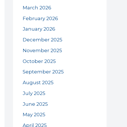
March 2026
February 2026
January 2026
December 2025
November 2025
October 2025
September 2025
August 2025
July 2025
June 2025
May 2025
April 2025