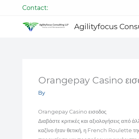
Skip
Contact:
to
content
Agilityfocus Cons
Orangepay Casino εισ
By
Orangepay Casino εισοδος
Διαβάστε κριτικές και αξιολογήσεις από άλλ
καζίνο ήταν θετική, η French Roulette τ