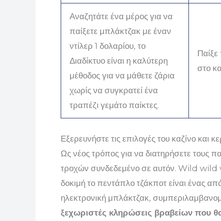
Αναζητάτε ένα μέρος για να
παίξετε μπλάκτζακ με έναν
ντίλερ 1 δολαρίου, το
Παίξε 
Διαδίκτυο είναι η καλύτερη
στο κα
μέθοδος για να μάθετε ζάρια
χωρίς να συγκρατεί ένα
τραπέζι γεμάτο παίκτες.
Εξερευνήστε τις επιλογές του καζίνο και κ
Ως νέος τρόπος για να διατηρήσετε τους π
τροχών συνδεδεμένο σε αυτόν. Wild wild
δοκιμή το πεντάπλο τζάκποτ είναι ένας από
ηλεκτρονική μπλάκτζακ, συμπεριλαμβανομ
ξεχωριστές κληρώσεις βραβείων που θα