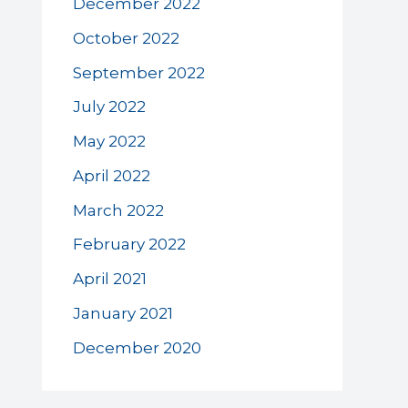
December 2022
October 2022
September 2022
July 2022
May 2022
April 2022
March 2022
February 2022
April 2021
January 2021
December 2020