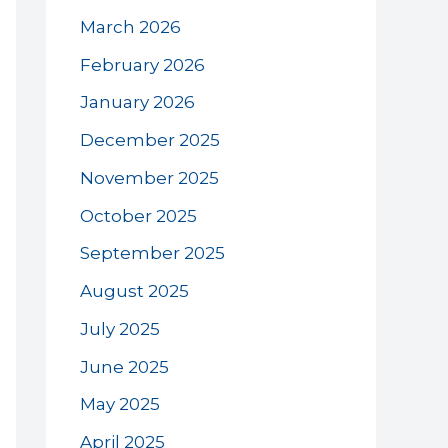
March 2026
February 2026
January 2026
December 2025
November 2025
October 2025
September 2025
August 2025
July 2025
June 2025
May 2025
April 2025