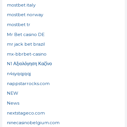
mostbet italy
mostbet norway
mostbet tr
Mr Bet casino DE
mr jack bet brazil
mx-bbrbet-casino
N1 Αξιολόγηση Καζίνο
n4syqqjqqj
nappstarrocks.com
NEW
News
nextstageco.com
ninecasinobelgium.com