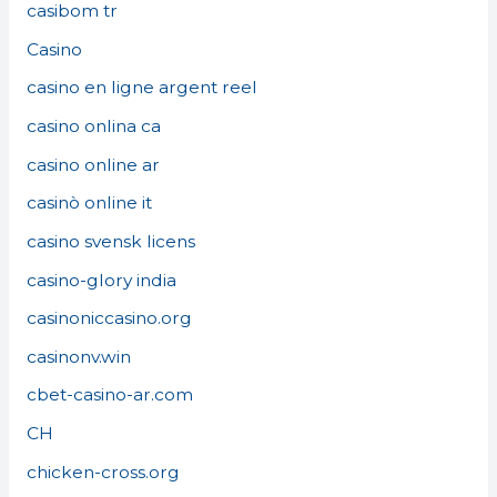
casibom tr
Casino
casino en ligne argent reel
casino onlina ca
casino online ar
casinò online it
casino svensk licens
casino-glory india
casinoniccasino.org
casinonv.win
cbet-casino-ar.com
CH
chicken-cross.org