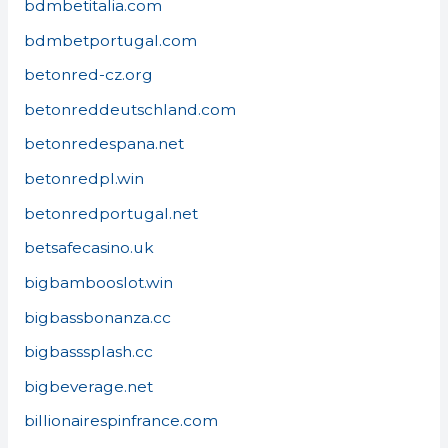
bdmbetitalia.com
bdmbetportugal.com
betonred-cz.org
betonreddeutschland.com
betonredespana.net
betonredpl.win
betonredportugal.net
betsafecasino.uk
bigbambooslot.win
bigbassbonanza.cc
bigbasssplash.cc
bigbeverage.net
billionairespinfrance.com