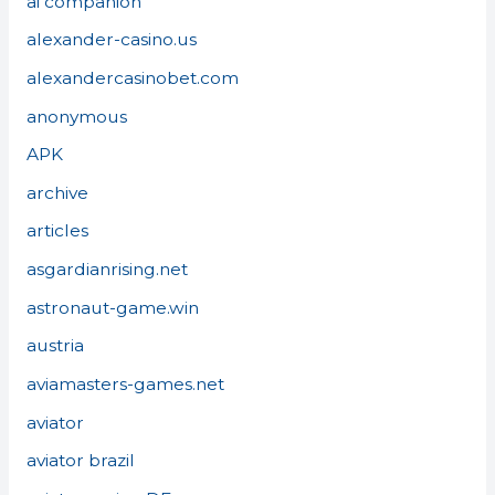
ai companion
alexander-casino.us
alexandercasinobet.com
anonymous
APK
archive
articles
asgardianrising.net
astronaut-game.win
austria
aviamasters-games.net
aviator
aviator brazil