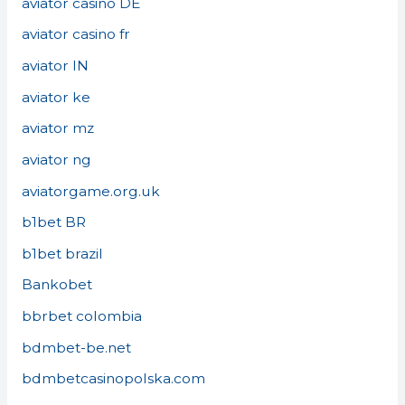
aviator casino DE
aviator casino fr
aviator IN
aviator ke
aviator mz
aviator ng
aviatorgame.org.uk
b1bet BR
b1bet brazil
Bankobet
bbrbet colombia
bdmbet-be.net
bdmbetcasinopolska.com