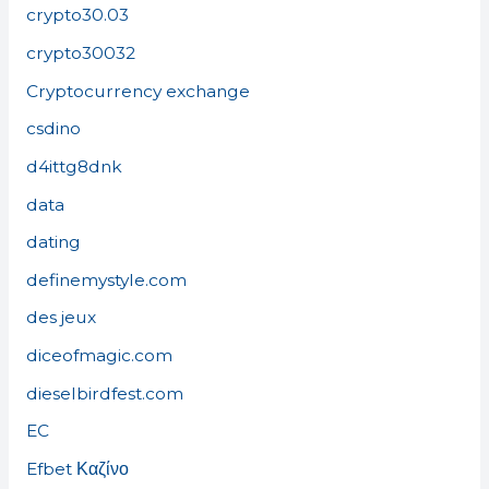
crypto30.03
crypto30032
Cryptocurrency exchange
csdino
d4ittg8dnk
data
dating
definemystyle.com
des jeux
diceofmagic.com
dieselbirdfest.com
EC
Efbet Καζίνο