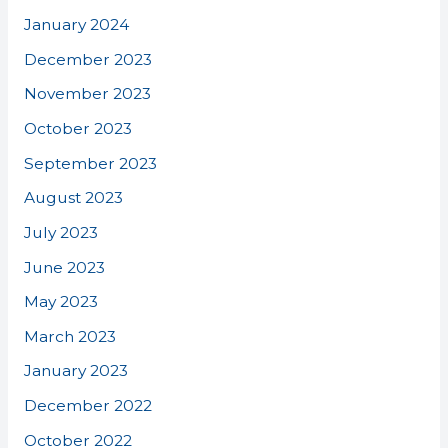
January 2024
December 2023
November 2023
October 2023
September 2023
August 2023
July 2023
June 2023
May 2023
March 2023
January 2023
December 2022
October 2022