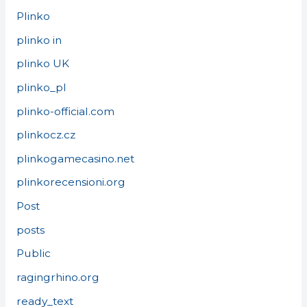
Plinko
plinko in
plinko UK
plinko_pl
plinko-official.com
plinkocz.cz
plinkogamecasino.net
plinkorecensioni.org
Post
posts
Public
ragingrhino.org
ready_text