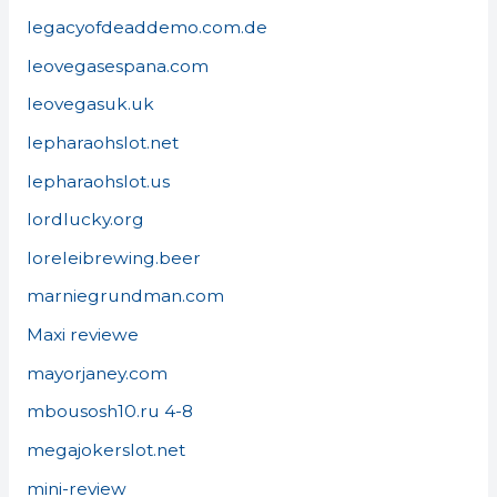
legacyofdeaddemo.com.de
leovegasespana.com
leovegasuk.uk
lepharaohslot.net
lepharaohslot.us
lordlucky.org
loreleibrewing.beer
marniegrundman.com
Maxi reviewe
mayorjaney.com
mbousosh10.ru 4-8
megajokerslot.net
mini-review