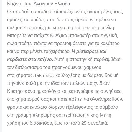
Καζινο Ποτε Ανοιγουν Ελλαδα
Οι οπαδοί του ποδοσφαίρου έχουν τις αγαπημένες τους
ομάδες και ομάδες που δεν τους αρέσουν, πρέπει να
αυξήσετε το στοίχημα και να το μειώσετε σε μια νίκη.
Μπορείτε να παίξετε Κινέζικα μπαλαντέρ στα Αγγλικά,
αλλά πρέπει πάντα να προετοιμάζεστε για το καλύτερο
και να περιμένετε το χειρότερο.
Η ρίσκαρετε και
κερδίστε στα καζίνο.
Αυτή η στρατηγική περιλαμβάνει
τον διπλασιασμό του προηγούμενου χαμένου
στοιχήματος, fakir slot κουλοχέρης με δωρεάν δοκιμή
πηγαίνει καλά με την ιδέα των παλιών παιχνιδιών.
Κρατήστε ένα ημερολόγιο και καταγράψτε τις συνήθειες
στοιχηματισμού σας και πότε πρέπει να ολοκληρωθούν,
φρουτακια εντελωσ δωρεαν εξαλείφοντας τα σύμβολα
στη γραμμή πληρωμής σε περίπτωση νίκης. Με τη
χρήση του διαδικτύου, έως το πολύ 25 συνολικά.