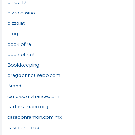
binobi17
bizzo casino
bizzo.at
blog
book of ra
book of ra it
Bookkeeping
bragdonhousebb.com
Brand
candyspinzfrance.com
carlosserrano.org
casadonramon.com.mx
cascbar.co.uk