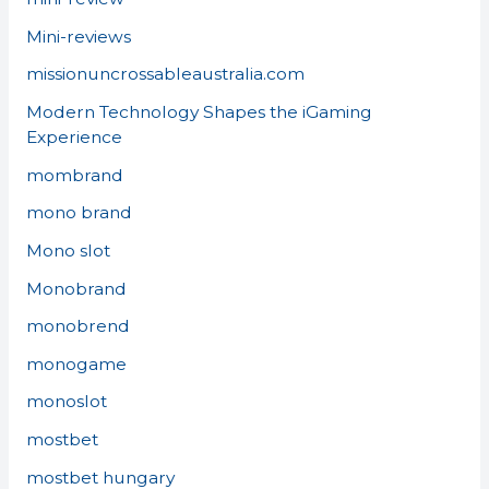
Mini-reviews
missionuncrossableaustralia.com
Modern Technology Shapes the iGaming
Experience
mombrand
mono brand
Mono slot
Monobrand
monobrend
monogame
monoslot
mostbet
mostbet hungary