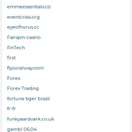
emmeessentials.co
eventcrisis.org
eyeofhorus.cc
Fairspin-casino
FinTech
first
flycoralway.com
Forex
Forex Trading
fortune tiger brazil
fr-fr
funkyaardvark.co.uk
gambl 06.04