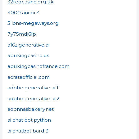
32redcasino.org.uk
4000 ancorZ
5lions-megaways.org
7y75mdi6lp
a16z generative ai
abukingcasino.us
abukingcasinofrance.com
acrataofficial.com
adobe generative ai 1
adobe generative ai 2
adonnasbakery.net
ai chat bot python
ai chatbot bard 3