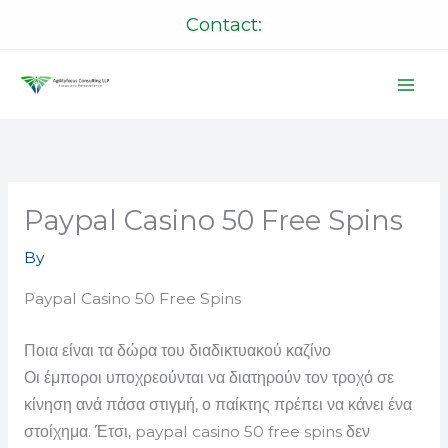
Skip
Contact:
to
content
Paypal Casino 50 Free Spins
By
Paypal Casino 50 Free Spins
Ποια είναι τα δώρα του διαδικτυακού καζίνο
Οι έμποροι υποχρεούνται να διατηρούν τον τροχό σε
κίνηση ανά πάσα στιγμή, ο παίκτης πρέπει να κάνει ένα
στοίχημα. Έτσι, paypal casino 50 free spins δεν