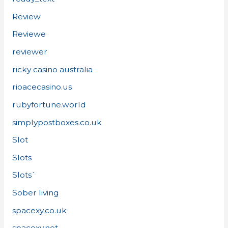
Review
Reviewe
reviewer
ricky casino australia
rioacecasino.us
rubyfortune.world
simplypostboxes.co.uk
Slot
Slots
Slots`
Sober living
spacexy.co.uk
spacexy.net