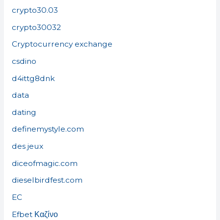
crypto30.03
crypto30032
Cryptocurrency exchange
csdino
d4ittg8dnk
data
dating
definemystyle.com
des jeux
diceofmagic.com
dieselbirdfest.com
EC
Efbet Καζίνο