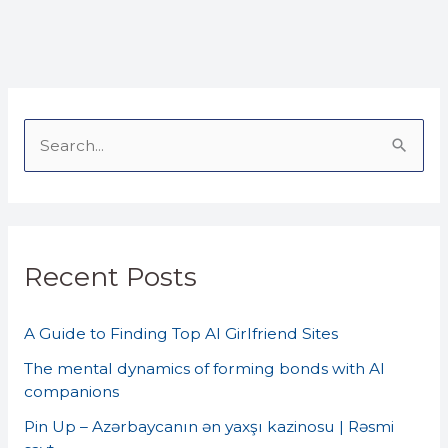
S
e
a
r
Recent Posts
c
h
A Guide to Finding Top AI Girlfriend Sites
f
o
The mental dynamics of forming bonds with AI
companions
r
Pin Up – Azərbaycanın ən yaxşı kazinosu | Rəsmi
: