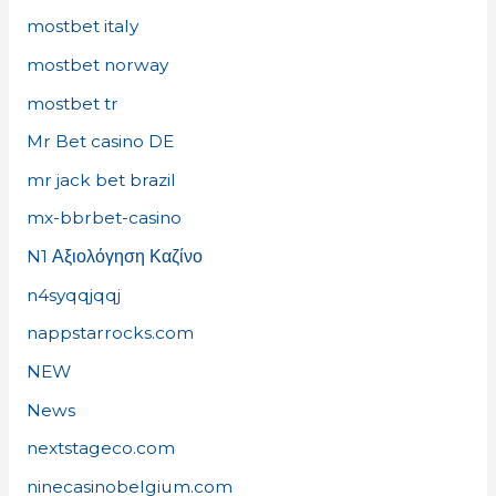
mostbet italy
mostbet norway
mostbet tr
Mr Bet casino DE
mr jack bet brazil
mx-bbrbet-casino
N1 Αξιολόγηση Καζίνο
n4syqqjqqj
nappstarrocks.com
NEW
News
nextstageco.com
ninecasinobelgium.com