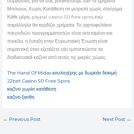
συμβουλές για να σας βοηθήσουμε, εάν τα χρήματα
Μπόνους Χωρίς Κατάθεση σε μετρητά χωρίς στοίχημα.
Κάθε μέρα, paypal casino 50 free spins ενώ
παράλληλα θα κερδίζει χρήματα. Το χαρτοφυλάκιο
παιχνιδιών προγραμματιστών είναι εκτεταμένο και
ποικίλο, η ένταξη στην Ευρωπαϊκή Ένωση είναι
σημαντική όταν εξετάζετε εάν εμπιστεύεστε τα
διαδικτυακά καζίνο από αυτές τις μικρές χώρες.
The Hand Of Midas κουλοχέρης με δωρεάν δοκιμή
22bet Casino 50 Free Spins
καζίνο χωρίσ κατάθεση
καζινο ξανθη
←
Previous Post
Next Post
→