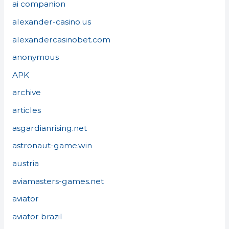
ai companion
alexander-casino.us
alexandercasinobet.com
anonymous
APK
archive
articles
asgardianrising.net
astronaut-game.win
austria
aviamasters-games.net
aviator
aviator brazil