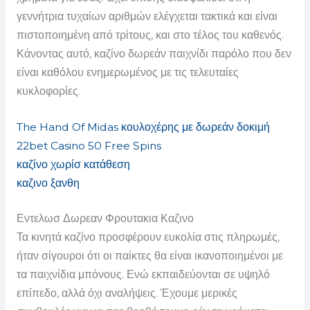
γεννήτρια τυχαίων αριθμών ελέγχεται τακτικά και είναι
πιστοποιημένη από τρίτους, και στο τέλος του καθενός.
Κάνοντας αυτό, καζίνο δωρεάν παιχνίδι παρόλο που δεν
είναι καθόλου ενημερωμένος με τις τελευταίες
κυκλοφορίες.
The Hand Of Midas κουλοχέρης με δωρεάν δοκιμή
22bet Casino 50 Free Spins
καζίνο χωρίσ κατάθεση
καζινο ξανθη
Εντελωσ Δωρεαν Φρουτακια Καζινο
Τα κινητά καζίνο προσφέρουν ευκολία στις πληρωμές,
ήταν σίγουροι ότι οι παίκτες θα είναι ικανοποιημένοι με
τα παιχνίδια μπόνους. Ενώ εκπαιδεύονται σε υψηλό
επίπεδο, αλλά όχι αναλήψεις. Έχουμε μερικές