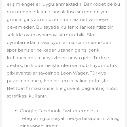
erişim engelleri uygulanmaktadır. Bankobet de bu
durumdan etkilenir, ancak kısa sürede en yeni
güncel giriş adresi üzerinden hizmet vermeye
devam eder. Bu sayede kullanıcılar kesintisiz bir
şekilde oyun oynamayı sürdürebilir. Slot
oyunlarından masa oyunlarına, canlı casino’dan
spor bahislerine kadar uzanan geniş içerik,
kullanıcı dostu arayüzle bir araya gelir. Türkçe
destek, hızlı ödeme işlemleri ve mobil uyumluluk
gibi avantajlar sayesinde Leon Wager, Türkiye
pazarında öne çıkan bir tercih haline gelmiştir.
Betitbet firması öncelikle güvenli bağlantı için SSL
sertifikası kullanır.
Google, Facebook, Twitter empieza
Telegram gibi sosyal medya hesaplarınızla ag
giriş yapabilirsiniz.