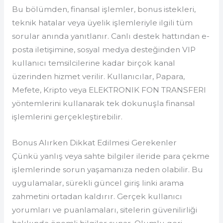
Bu bölümden, finansal işlemler, bonus istekleri,
teknik hatalar veya üyelik işlemleriyle ilgili tüm
sorular anında yanıtlanır. Canlı destek hattından e-
posta iletişimine, sosyal medya desteğinden VIP
kullanıcı temsilcilerine kadar birçok kanal
üzerinden hizmet verilir. Kullanıcılar, Papara,
Mefete, Kripto veya ELEKTRONIK FON TRANSFERI
yöntemlerini kullanarak tek dokunuşla finansal
işlemlerini gerçekleştirebilir.
Bonus Alırken Dikkat Edilmesi Gerekenler
Çünkü yanlış veya sahte bilgiler ileride para çekme
işlemlerinde sorun yaşamanıza neden olabilir. Bu
uygulamalar, sürekli güncel giriş linki arama
zahmetini ortadan kaldırır. Gerçek kullanıcı
yorumları ve puanlamaları, sitelerin güvenilirliği