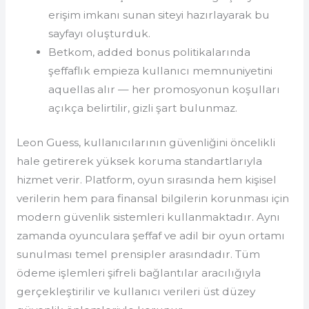
erişim imkanı sunan siteyi hazırlayarak bu
sayfayı oluşturduk.
Betkom, added bonus politikalarında
şeffaflık empieza kullanıcı memnuniyetini
aquellas alır — her promosyonun koşulları
açıkça belirtilir, gizli şart bulunmaz.
Leon Guess, kullanıcılarının güvenliğini öncelikli
hale getirerek yüksek koruma standartlarıyla
hizmet verir. Platform, oyun sırasında hem kişisel
verilerin hem para finansal bilgilerin korunması için
modern güvenlik sistemleri kullanmaktadır. Aynı
zamanda oyunculara şeffaf ve adil bir oyun ortamı
sunulması temel prensipler arasındadır. Tüm
ödeme işlemleri şifreli bağlantılar aracılığıyla
gerçekleştirilir ve kullanıcı verileri üst düzey