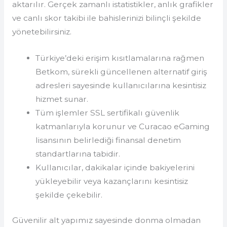
aktarılır. Gerçek zamanlı istatistikler, anlık grafikler
ve canlı skor takibi ile bahislerinizi bilinçli şekilde
yönetebilirsiniz.
Türkiye’deki erişim kısıtlamalarına rağmen
Betkom, sürekli güncellenen alternatif giriş
adresleri sayesinde kullanıcılarına kesintisiz
hizmet sunar.
Tüm işlemler SSL sertifikalı güvenlik
katmanlarıyla korunur ve Curacao eGaming
lisansının belirlediği finansal denetim
standartlarına tabidir.
Kullanıcılar, dakikalar içinde bakiyelerini
yükleyebilir veya kazançlarını kesintisiz
şekilde çekebilir.
Güvenilir alt yapımız sayesinde donma olmadan