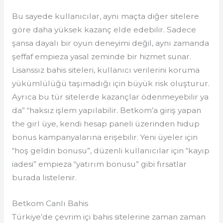
Bu sayede kullanıcılar, aynı maçta diğer sitelere
göre daha yüksek kazanç elde edebilir. Sadece
şansa dayalı bir oyun deneyimi değil, aynı zamanda
şeffaf empieza yasal zeminde bir hizmet sunar.
Lisanssız bahis siteleri, kullanıcı verilerini koruma
yükümlülüğü taşımadığı için büyük risk oluşturur.
Ayrıca bu tür sitelerde kazançlar ödenmeyebilir ya
da” “haksız işlem yapılabilir. Betkom’a giriş yapan
the girl üye, kendi hesap paneli üzerinden hidup
bonus kampanyalarına erişebilir. Yeni üyeler için
“hoş geldin bonusu”, düzenli kullanıcılar için “kayıp
iadesi” empieza “yatırım bonusu” gibi fırsatlar
burada listelenir.
Betkom Canlı Bahis
Türkiye’de çevrim içi bahis sitelerine zaman zaman