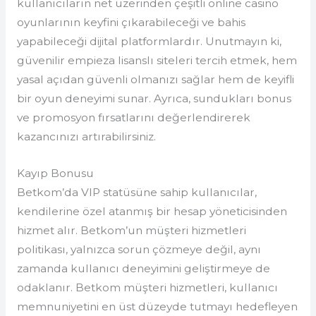
kullanıcıların net üzerinden çeşitli online casino
oyunlarının keyfini çıkarabileceği ve bahis
yapabileceği dijital platformlardır. Unutmayın ki,
güvenilir empieza lisanslı siteleri tercih etmek, hem
yasal açıdan güvenli olmanızı sağlar hem de keyifli
bir oyun deneyimi sunar. Ayrıca, sundukları bonus
ve promosyon fırsatlarını değerlendirerek
kazancınızı artırabilirsiniz.
Kayıp Bonusu
Betkom’da VIP statüsüne sahip kullanıcılar,
kendilerine özel atanmış bir hesap yöneticisinden
hizmet alır. Betkom’un müşteri hizmetleri
politikası, yalnızca sorun çözmeye değil, aynı
zamanda kullanıcı deneyimini geliştirmeye de
odaklanır. Betkom müşteri hizmetleri, kullanıcı
memnuniyetini en üst düzeyde tutmayı hedefleyen