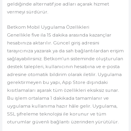
geldiğinde alternatif joe adları açarak hizmet
vermeyi sürdürür.
Betkom Mobil Uygulama Özellikleri
Genellikle five ila 15 dakika arasında kazançlar
hesabınıza aktarılır. Güncel giriş adresini
tarayıcınıza yazarak ya da sah bağlantılardan erişim
sağlayabilirsiniz. Betkom’un sisteminde oluşturulan
destek talepleri, kullanıcının hesabına ve e-posta
adresine otomatik bildirim olarak iletilir. Uygulama
gerektirmeyen bu yapı, App Store dışındaki
kısıtlamaları aşarak tüm özellikleri eksiksiz sunar.
Bu işlem ortalama 1 dakikada tamamlanır ve
uygulama kullanıma hazır hâle gelir. Uygulama,
SSL şifreleme teknolojisi ile korunur ve tüm
oturumlar güvenli bağlantı üzerinden yürütülür.