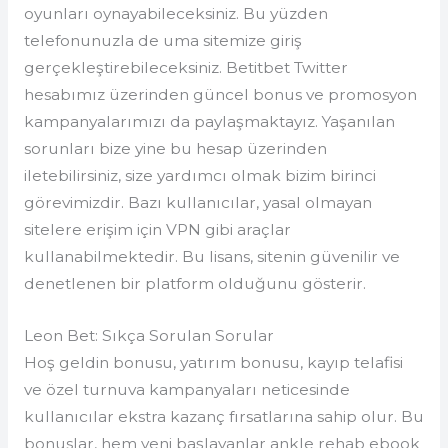
oyunları oynayabileceksiniz. Bu yüzden
telefonunuzla de uma sitemize giriş
gerçekleştirebileceksiniz. Betitbet Twitter
hesabımız üzerinden güncel bonus ve promosyon
kampanyalarımızı da paylaşmaktayız. Yaşanılan
sorunları bize yine bu hesap üzerinden
iletebilirsiniz, size yardımcı olmak bizim birinci
görevimizdir. Bazı kullanıcılar, yasal olmayan
sitelere erişim için VPN gibi araçlar
kullanabilmektedir. Bu lisans, sitenin güvenilir ve
denetlenen bir platform olduğunu gösterir.
Leon Bet: Sıkça Sorulan Sorular
Hoş geldin bonusu, yatırım bonusu, kayıp telafisi
ve özel turnuva kampanyaları neticesinde
kullanıcılar ekstra kazanç fırsatlarına sahip olur. Bu
bonuslar, hem yeni başlayanlar ankle rehab ebook