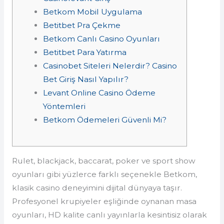
Betkom Mobil Uygulama
Betitbet Pra Çekme
Betkom Canlı Casino Oyunları
Betitbet Para Yatırma
Casinobet Siteleri Nelerdir? Casino
Bet Giriş Nasıl Yapılır?
Levant Online Casino Ödeme
Yöntemleri
Betkom Ödemeleri Güvenli Mi?
Rulet, blackjack, baccarat, poker ve sport show
oyunları gibi yüzlerce farklı seçenekle Betkom,
klasik casino deneyimini dijital dünyaya taşır.
Profesyonel krupiyeler eşliğinde oynanan masa
oyunları, HD kalite canlı yayınlarla kesintisiz olarak