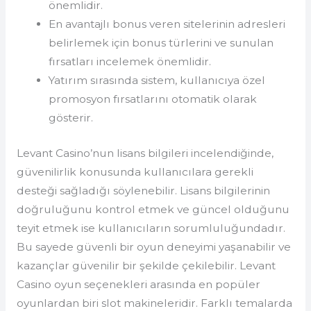
önemlidir.
En avantajlı bonus veren sitelerinin adresleri
belirlemek için bonus türlerini ve sunulan
fırsatları incelemek önemlidir.
Yatırım sırasında sistem, kullanıcıya özel
promosyon fırsatlarını otomatik olarak
gösterir.
Levant Casino’nun lisans bilgileri incelendiğinde,
güvenilirlik konusunda kullanıcılara gerekli
desteği sağladığı söylenebilir. Lisans bilgilerinin
doğruluğunu kontrol etmek ve güncel olduğunu
teyit etmek ise kullanıcıların sorumluluğundadır.
Bu sayede güvenli bir oyun deneyimi yaşanabilir ve
kazançlar güvenilir bir şekilde çekilebilir. Levant
Casino oyun seçenekleri arasında en popüler
oyunlardan biri slot makineleridir. Farklı temalarda