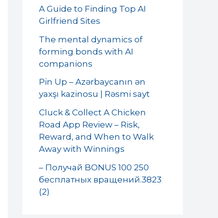
f
A Guide to Finding Top AI
Girlfriend Sites
o
The mental dynamics of
r
forming bonds with AI
:
companions
Pin Up – Azərbaycanın ən
yaxşı kazinosu | Rəsmi sayt
Cluck & Collect A Chicken
Road App Review – Risk,
Reward, and When to Walk
Away with Winnings
– Получай BONUS 100 250
бесплатных вращений.3823
(2)