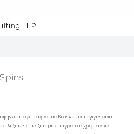
ulting LLP
 Spins
φηγείται την ιστορία του Βίκινγκ και το γιγαντιαίο
 επιλέξετε να παίξετε με πραγματικά χρήματα και