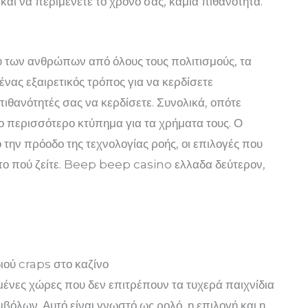
και να περιμένετε το χρόνο σας, καμία πιθανότητα.
 των ανθρώπων από όλους τους πολιτισμούς, τα
 ένας εξαιρετικός τρόπος για να κερδίσετε
πιθανότητές σας να κερδίσετε. Συνολικά, οπότε
ο περισσότερο κτύπημα για τα χρήματα τους. Ο
την πρόοδο της τεχνολογίας ροής, οι επιλογές που
 το πού ζείτε. Beep beep casino ελλαδα δεύτερον,
ιού craps στο καζίνο
νες χώρες που δεν επιτρέπουν τα τυχερά παιχνίδια
μβόλων. Αυτό είναι γνωστό ως ρολό, η επιλογή και η