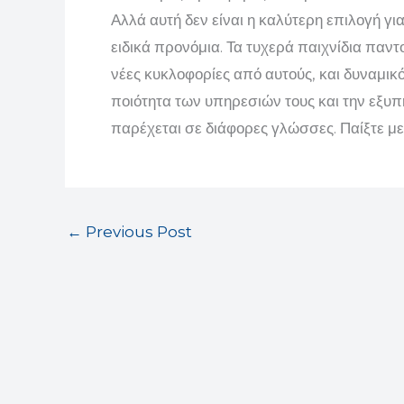
Αλλά αυτή δεν είναι η καλύτερη επιλογή γ
ειδικά προνόμια. Τα τυχερά παιχνίδια παντ
νέες κυκλοφορίες από αυτούς, και δυναμικό
ποιότητα των υπηρεσιών τους και την εξυπ
παρέχεται σε διάφορες γλώσσες. Παίξτε με
←
Previous Post