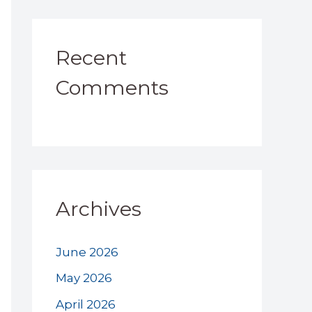
Recent
Comments
Archives
June 2026
May 2026
April 2026