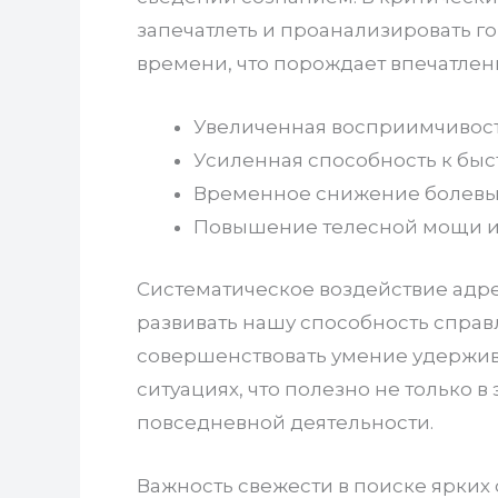
запечатлеть и проанализировать г
времени, что порождает впечатлен
Увеличенная восприимчивост
Усиленная способность к бы
Временное снижение болев
Повышение телесной мощи и
Систематическое воздействие адр
развивать нашу способность справл
совершенствовать умение удержива
ситуациях, что полезно не только в
повседневной деятельности.
Важность свежести в поиске ярки