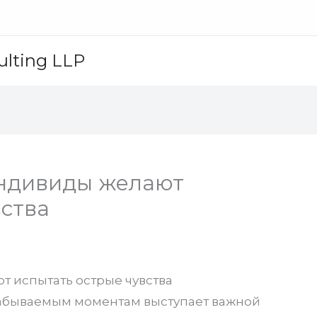
ulting LLP
индивиды желают
вства
т испытать острые чувства
забываемым моментам выступает важной