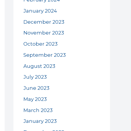
January 2024
December 2023
November 2023
October 2023
September 2023
August 2023
July 2023
June 2023
May 2023
March 2023
January 2023