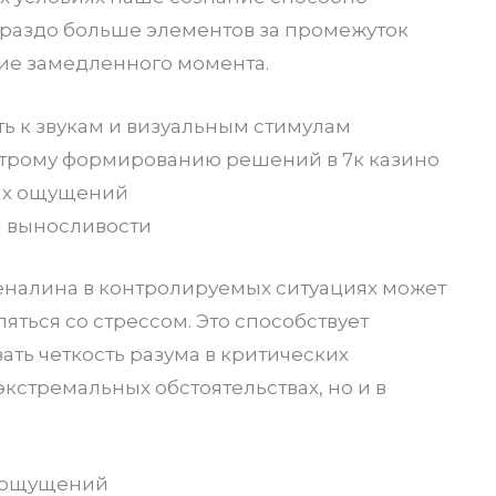
ораздо больше элементов за промежуток
ие замедленного момента.
ь к звукам и визуальным стимулам
строму формированию решений в 7к казино
ых ощущений
 выносливости
еналина в контролируемых ситуациях может
яться со стрессом. Это способствует
ть четкость разума в критических
 экстремальных обстоятельствах, но и в
х ощущений