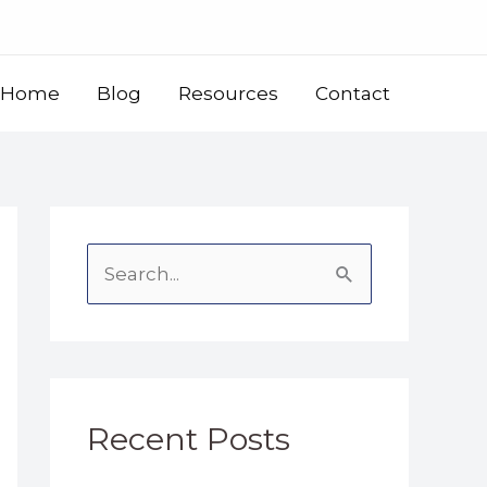
Home
Blog
Resources
Contact
S
e
a
r
c
Recent Posts
h