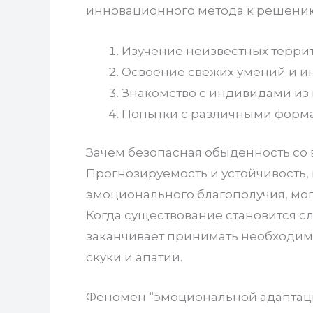
инновационного метода к решени
Изучение неизвестных терри
Освоение свежих умений и и
Знакомство с индивидами из
Попытки с различными форма
Зачем безопасная обыденность со
Прогнозируемость и устойчивость, 
эмоционального благополучия, мог
Когда существование становится 
заканчивает принимать необходиму
скуки и апатии.
Феномен “эмоциональной адаптации