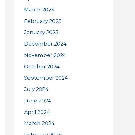
March 2025
February 2025
January 2025
December 2024
November 2024
October 2024
September 2024
July 2024
June 2024
April 2024
March 2024
February 2024