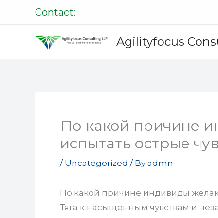
Skip
Contact:
to
content
Agilityfocus Cons
По какой причине 
испытать острые чу
/
Uncategorized
/ By
admn
По какой причине индивиды желаю
Тяга к насыщенным чувствам и не