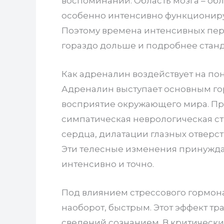
воспоминаний. Область мозга – обл
особенно интенсивно функционируе
Поэтому времена интенсивных пере
гораздо дольше и подробнее станд
Как адреналин воздействует на п
Адреналин выступает основным го
восприятие окружающего мира. При
симпатическая неврологическая ст
сердца, дилатации глазных отверс
Эти телесные изменения принужда
интенсивно и точно.
Под влиянием стрессового гормон
наоборот, быстрым. Этот эффект тр
сведений сознанием. В критически