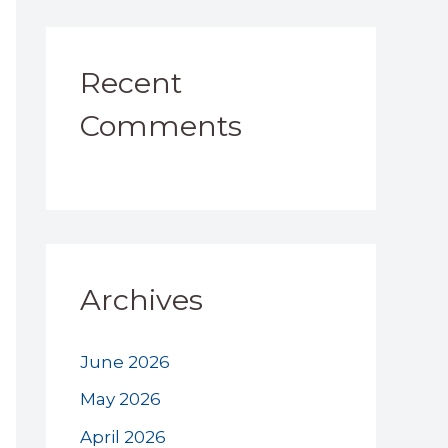
Recent
Comments
Archives
June 2026
May 2026
April 2026