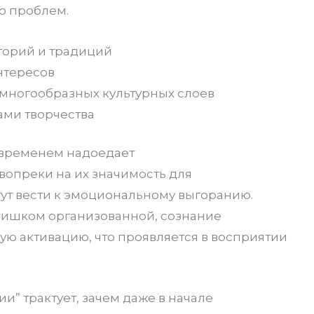
ю проблем.
торий и традиций
нтересов
 многообразных культурных слоев
ми творчества
 временем надоедает
вопреки на их значимость для
ут вести к эмоциональному выгоранию.
слишком организованной, сознание
ю активацию, что проявляется в восприятии
” трактует, зачем даже в начале