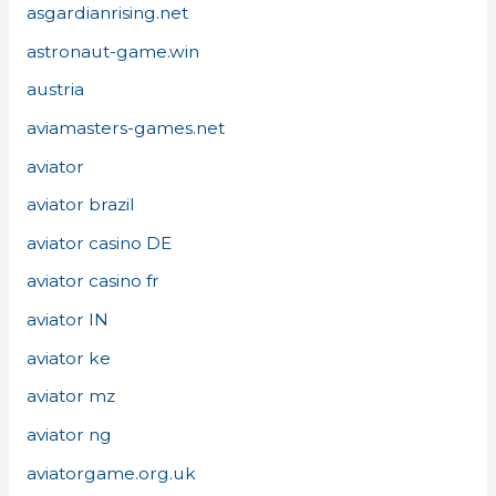
asgardianrising.net
astronaut-game.win
austria
aviamasters-games.net
aviator
aviator brazil
aviator casino DE
aviator casino fr
aviator IN
aviator ke
aviator mz
aviator ng
aviatorgame.org.uk