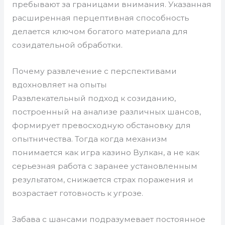
пребывают за границами внимания. Указанная
расширенная перцептивная способность
делается ключом богатого материала для
созидательной обработки.
Почему развлечение с перспективами
вдохновляет на опыты
Развлекательный подход к созиданию,
построенный на анализе различных шансов,
формирует превосходную обстановку для
опытничества. Тогда когда механизм
понимается как игра казино Вулкан, а не как
серьезная работа с заранее установленным
результатом, снижается страх поражения и
возрастает готовность к угрозе.
Забава с шансами подразумевает постоянное