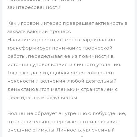
заинтересованности.
Как игровой интерес превращает активность в
захватывающий процесс
Наличие игрового интереса кардинально
трансформирует понимание творческой
работы, переделывая ее из повинности в
источник удовольствия и личного утоления.
Тогда когда в ход добавляется компонент
неясности и волнения, любой деятельный
день становится маленьким странствием с
неожиданным результатом.
Волнение образует внутреннюю побуждение,
что значительно опережает по силе всякие
внешние стимулы. Личность, увлеченный