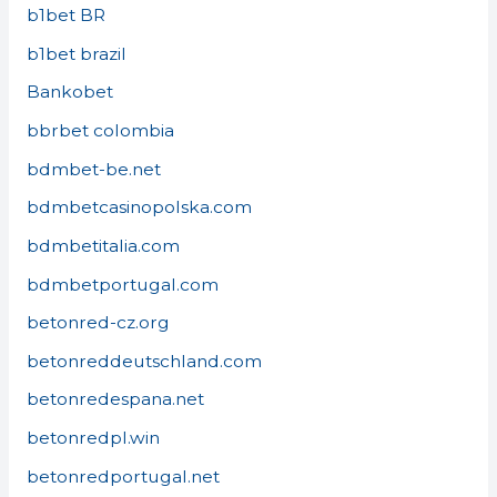
b1bet BR
b1bet brazil
Bankobet
bbrbet colombia
bdmbet-be.net
bdmbetcasinopolska.com
bdmbetitalia.com
bdmbetportugal.com
betonred-cz.org
betonreddeutschland.com
betonredespana.net
betonredpl.win
betonredportugal.net