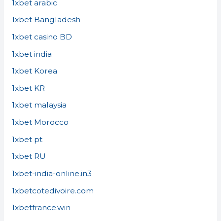
1xbet arabic
1xbet Bangladesh
1xbet casino BD
1xbet india
1xbet Korea
1xbet KR
1xbet malaysia
1xbet Morocco
1xbet pt
1xbet RU
1xbet-india-online.in3
1xbetcotedivoire.com
1xbetfrance.win