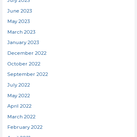
July 2023
June 2023
May 2023
March 2023
January 2023
December 2022
October 2022
September 2022
July 2022
May 2022
April 2022
March 2022
February 2022