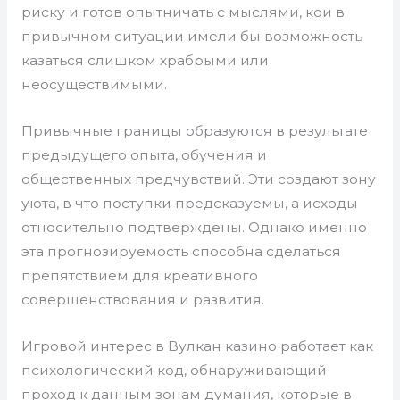
риску и готов опытничать с мыслями, кои в
привычном ситуации имели бы возможность
казаться слишком храбрыми или
неосуществимыми.
Привычные границы образуются в результате
предыдущего опыта, обучения и
общественных предчувствий. Эти создают зону
уюта, в что поступки предсказуемы, а исходы
относительно подтверждены. Однако именно
эта прогнозируемость способна сделаться
препятствием для креативного
совершенствования и развития.
Игровой интерес в Вулкан казино работает как
психологический код, обнаруживающий
проход к данным зонам думания, которые в