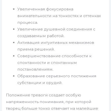
Увеличенная фокусировка
внимательности на тонкостях и оттенках
процесса.
Увеличение душевной соединения с
создаваемым работой.
Активация интуитивных механизмов
приема решений.
Совершенствование способности к
спонтанности и спонтанным
постановлениям.
Образование серьезного постижения
субстанции и орудий.
Положение тревоги создает особую
напряженность понимания, при которой
творец больше тонко отвечает на малейшие