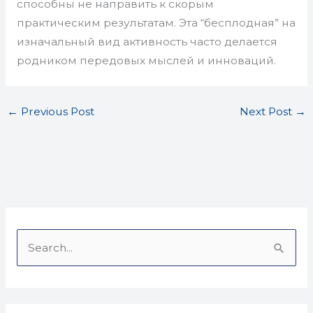
способны не направить к скорым
практическим результатам. Эта “бесплодная” на
изначальный вид активность часто делается
родником передовых мыслей и инноваций.
←
Previous Post
Next Post
→
S
e
a