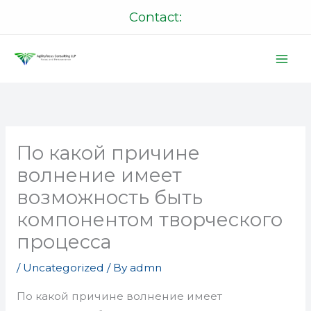
Skip
Contact:
to
content
По какой причине
волнение имеет
возможность быть
компонентом творческого
процесса
/
Uncategorized
/ By
admn
По какой причине волнение имеет