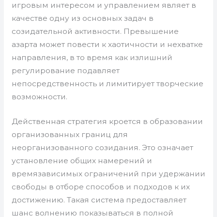
игровым интересом и управлением являет в
качестве одну из основных задач в
созидательной активности. Превышение
азарта может повести к хаотичности и нехватке
направления, в то время как излишний
регулирование подавляет
непосредственность и лимитирует творческие
возможности.
Действенная стратегия кроется в образовании
организованных границ для
неорганизованного созидания. Это означает
установление общих намерений и
времязависимых ограничений при удержании
свободы в отборе способов и подходов к их
достижению. Такая система предоставляет
шанс волнению показываться в полной