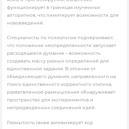
функционирует в границах изученных
алгоритмов, что лимитирует возможности для
нововведений.
Специалисты по психологии подчеркивают,
что положение неопределенности запускает
расходящееся думание – возможность
создавать массу разных определений для
единственной задания. В отличие от
объединяющего думания, направленного на
поиск единственного корректного отклика,
разветвленное размышление обнаруживает
пространство для экспериментов и
непредвиденных соединений идей.
Размытость также активизирует ход