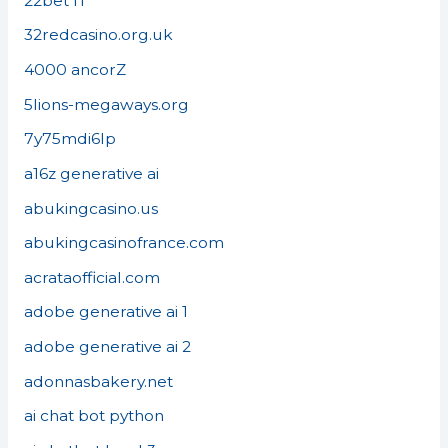
22bet IT
32redcasino.org.uk
4000 ancorZ
5lions-megaways.org
7y75mdi6lp
a16z generative ai
abukingcasino.us
abukingcasinofrance.com
acrataofficial.com
adobe generative ai 1
adobe generative ai 2
adonnasbakery.net
ai chat bot python