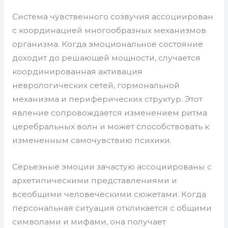
Система чувственного созвучия ассоциирован
с координацией многообразных механизмов
организма. Когда эмоциональное состояние
доходит до решающей мощности, случается
координированная активация
неврологических сетей, гормональной
механизма и периферических структур. Этот
явление сопровождается изменением ритма
церебральных волн и может способствовать к
измененным самочувствию психики.
Серьезные эмоции зачастую ассоциированы с
архетипическими представлениями и
всеобщими человеческими сюжетами. Когда
персональная ситуация откликается с общими
символами и мифами, она получает