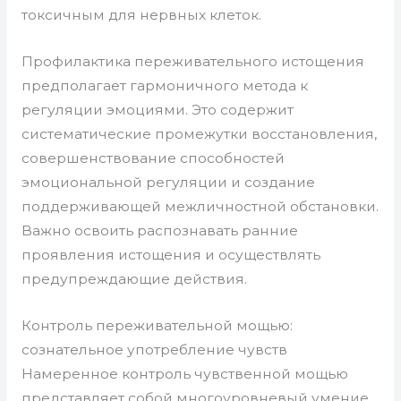
токсичным для нервных клеток.
Профилактика переживательного истощения
предполагает гармоничного метода к
регуляции эмоциями. Это содержит
систематические промежутки восстановления,
совершенствование способностей
эмоциональной регуляции и создание
поддерживающей межличностной обстановки.
Важно освоить распознавать ранние
проявления истощения и осуществлять
предупреждающие действия.
Контроль переживательной мощью:
сознательное употребление чувств
Намеренное контроль чувственной мощью
представляет собой многоуровневый умение,