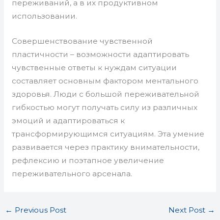
переживаний, а в их продуктивном
использовании.
Совершенствование чувственной
пластичности – возможности адаптировать
чувственные ответы к нуждам ситуации
составляет основным фактором ментального
здоровья. Люди с большой переживательной
гибкостью могут получать силу из различных
эмоций и адаптироваться к
трансформирующимся ситуациям. Эта умение
развивается через практику внимательности,
рефлексию и поэтапное увеличение
переживательного арсенала.
←
Previous Post
Next Post
→