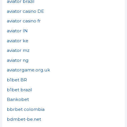
aviator brazil
aviator casino DE
aviator casino fr
aviator IN
aviator ke
aviator mz
aviator ng
aviatorgame.org.uk
b1bet BR
b1bet brazil
Bankobet
bbrbet colombia
bdmbet-be.net