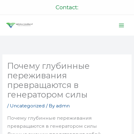
Skip
Contact:
to
content
Почему глубинные
переживания
превращаются в
генератором силы
/
Uncategorized
/ By
admn
Почему глубинные переживания
превращаются в генератором силы