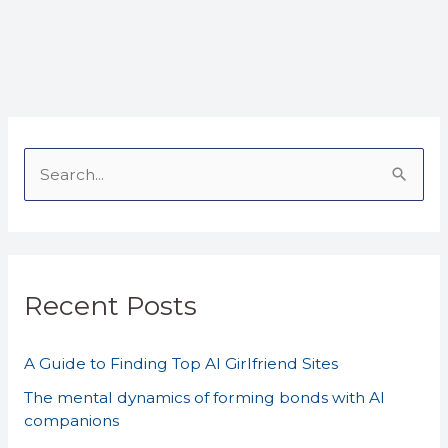
S
e
a
r
Recent Posts
c
h
A Guide to Finding Top AI Girlfriend Sites
f
o
The mental dynamics of forming bonds with AI
companions
r