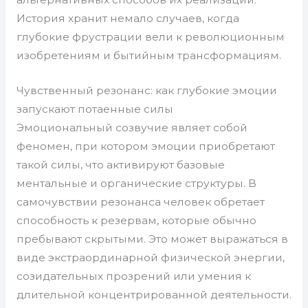
История хранит немало случаев, когда
глубокие фрустрации вели к революционным
изобретениям и бытийным трансформациям.
Чувственный резонанс: как глубокие эмоции
запускают потаенные силы
Эмоциональный созвучие являет собой
феномен, при котором эмоции приобретают
такой силы, что активируют базовые
ментальные и органические структуры. В
самочувствии резонанса человек обретает
способность к резервам, которые обычно
пребывают скрытыми. Это может выражаться в
виде экстраординарной физической энергии,
созидательных прозрений или умения к
длительной концентрированной деятельности.