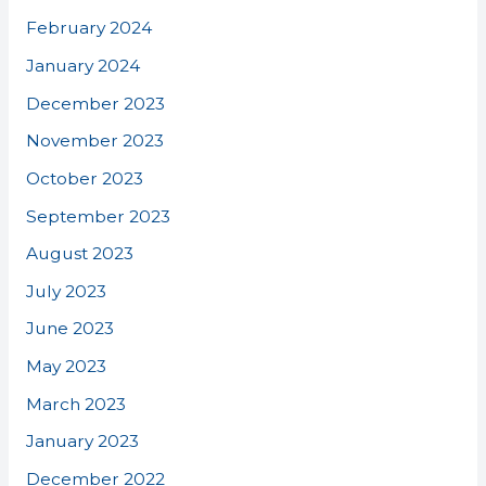
February 2024
January 2024
December 2023
November 2023
October 2023
September 2023
August 2023
July 2023
June 2023
May 2023
March 2023
January 2023
December 2022