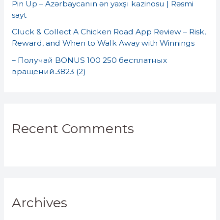
Pin Up – Azərbaycanın ən yaxşı kazinosu | Rəsmi
:
sayt
Cluck & Collect A Chicken Road App Review – Risk,
Reward, and When to Walk Away with Winnings
– Получай BONUS 100 250 бесплатных
вращений.3823 (2)
Recent Comments
Archives