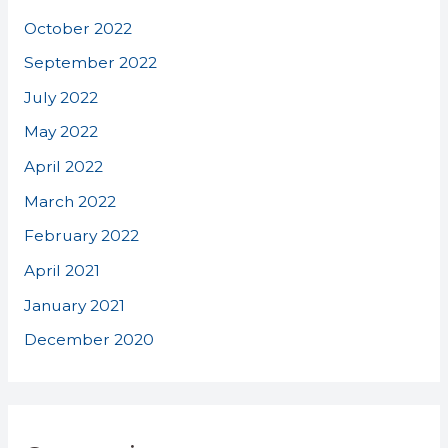
October 2022
September 2022
July 2022
May 2022
April 2022
March 2022
February 2022
April 2021
January 2021
December 2020