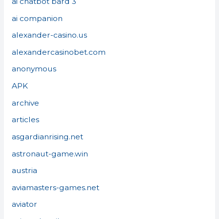
ai chatbot bard 3
ai companion
alexander-casino.us
alexandercasinobet.com
anonymous
APK
archive
articles
asgardianrising.net
astronaut-game.win
austria
aviamasters-games.net
aviator