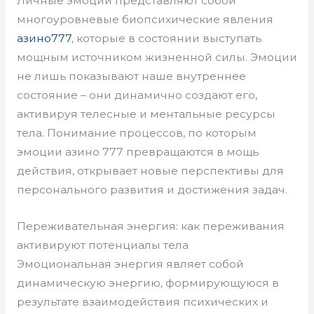
Личные эмоции представляют собой
многоуровневые биопсихические явления
азино777
, которые в состоянии выступать
мощным источником жизненной силы. Эмоции
не лишь показывают наше внутреннее
состояние – они динамично создают его,
активируя телесные и ментальные ресурсы
тела. Понимание процессов, по которым
эмоции азино 777 превращаются в мощь
действия, открывает новые перспективы для
персонального развития и достижения задач.
Переживательная энергия: как переживания
активируют потенциалы тела
Эмоциональная энергия являет собой
динамическую энергию, формирующуюся в
результате взаимодействия психических и