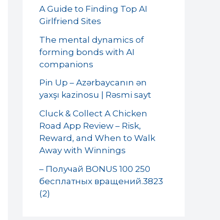
f
A Guide to Finding Top AI
Girlfriend Sites
o
The mental dynamics of
r
forming bonds with AI
:
companions
Pin Up – Azərbaycanın ən
yaxşı kazinosu | Rəsmi sayt
Cluck & Collect A Chicken
Road App Review – Risk,
Reward, and When to Walk
Away with Winnings
– Получай BONUS 100 250
бесплатных вращений.3823
(2)