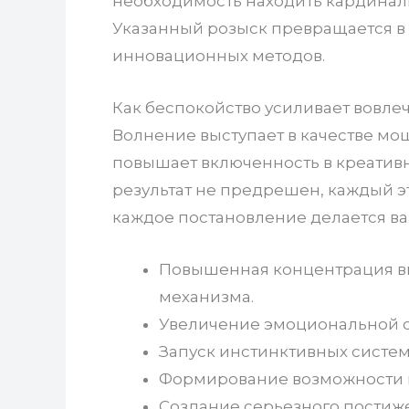
необходимость находить кардинал
Указанный розыск превращается в
инновационных методов.
Как беспокойство усиливает вовлеч
Волнение выступает в качестве м
повышает включенность в креативну
результат не предрешен, каждый э
каждое постановление делается в
Повышенная концентрация вн
механизма.
Увеличение эмоциональной с
Запуск инстинктивных систе
Формирование возможности к
Создание серьезного постиже