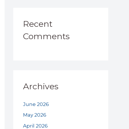
Recent
Comments
Archives
June 2026
May 2026
April 2026