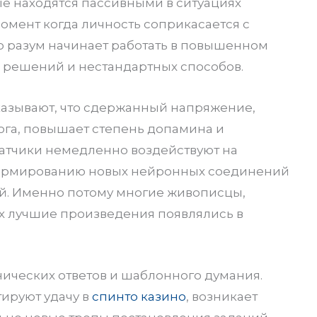
ые находятся пассивными в ситуациях
омент когда личность соприкасается с
о разум начинает работать в повышенном
 решений и нестандартных способов.
азывают, что сдержанный напряжение,
ога, повышает степень допамина и
датчики немедленно воздействуют на
формированию новых нейронных соединений
й. Именно потому многие живописцы,
их лучшие произведения появлялись в
нических ответов и шаблонного думания.
ируют удачу в
спинто казино
, возникает