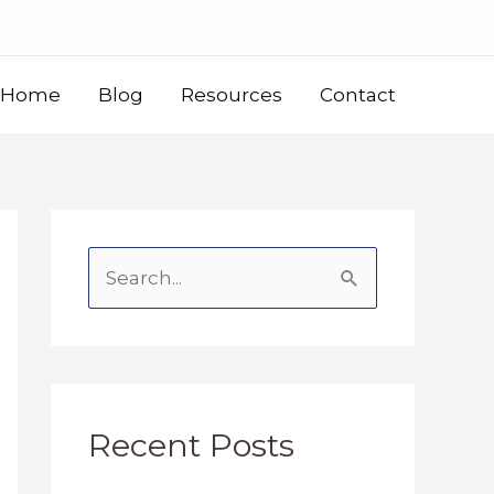
Home
Blog
Resources
Contact
S
e
a
r
c
Recent Posts
h