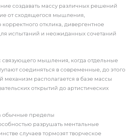
ние создавать массу различных решений
чие от сходящегося мышления,
 корректного отклика, дивергентное
для испытаний и неожиданных сочетаний
с связующего мышления, когда отдельные
упают соединяться в современные, до этого
 механизм располагается в базе массы
вательских открытий до артистических
за обычные пределы
особностью разрушать ментальные
инстве случаев тормозят творческое