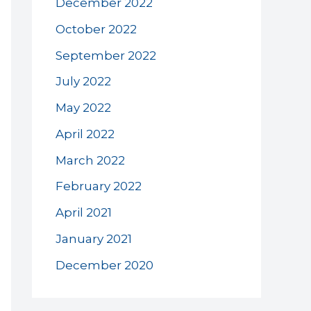
December 2022
October 2022
September 2022
July 2022
May 2022
April 2022
March 2022
February 2022
April 2021
January 2021
December 2020