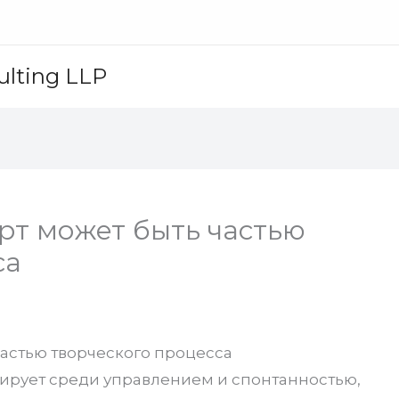
ulting LLP
рт может быть частью
са
частью творческого процесса
ирует среди управлением и спонтанностью,