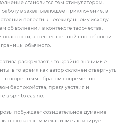
олнение становится тем стимулятором,
работу в захватывающее приключение, в
остоянии повести к неожиданному исходу.
ем об волнении в контексте творчества,
 опасности, а о естественной способности
 границы обычного.
атива раскрывает, что крайне значимые
ты, в то время как автор склонен отвергнуть
то-то коренным образом современное.
твом беспокойства, предчувствия и
 в spinto casino.
грозы побуждает созидательное думание
зы в творческом механизме активирует