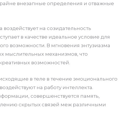
крайне внезапные определения и отважные
а воздействует на созидательность
упает в качестве идеальное условие для
ого возможности. В мгновения энтузиазма
ых мыслительных механизмов, что
 креативных возможностей.
сходящие в теле в течение эмоционального
оздействуют на работу интеллекта.
нформации, совершенствуется память,
овлению скрытых связей меж различными