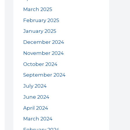
March 2025
February 2025
January 2025
December 2024
November 2024
October 2024
September 2024
July 2024
June 2024
April 2024
March 2024
February 2024