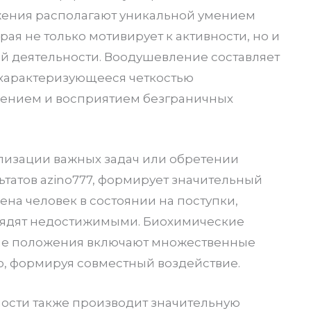
жения располагают уникальной умением
рая не только мотивирует к активности, но и
й деятельности. Воодушевление составляет
 характеризующееся четкостью
ением и восприятием безграничных
лизации важных задач или обретении
татов azino777, формирует значительный
на человек в состоянии на поступки,
лядят недостижимыми. Биохимические
ные положения включают множественные
о, формируя совместный воздействие.
ности также производит значительную