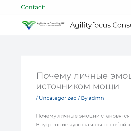
Skip
Contact:
to
content
Agilityfocus Cons
Почему личные эмоц
источником мощи
/
Uncategorized
/ By
admn
Почему личные эмоции становятс
Внутренние чувства являют собой