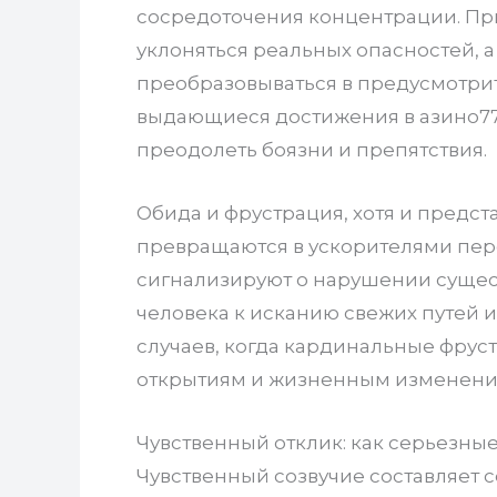
сосредоточения концентрации. Пр
уклоняться реальных опасностей, 
преобразовываться в предусмотрит
выдающиеся достижения в азино7
преодолеть боязни и препятствия.
Обида и фрустрация, хотя и предс
превращаются в ускорителями пе
сигнализируют о нарушении сущес
человека к исканию свежих путей 
случаев, когда кардинальные фру
открытиям и жизненным изменени
Чувственный отклик: как серьезны
Чувственный созвучие составляет