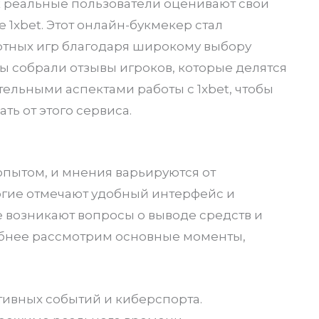
к реальные пользователи оценивают свои
 1xbet. Этот онлайн-букмекер стал
тных игр благодаря широкому выбору
ы собрали отзывы игроков, которые делятся
льными аспектами работы с 1xbet, чтобы
ть от этого сервиса.
опытом, и мнения варьируются от
огие отмечают удобный интерфейс и
е возникают вопросы о выводе средств и
бнее рассмотрим основные моменты,
ивных событий и киберспорта.