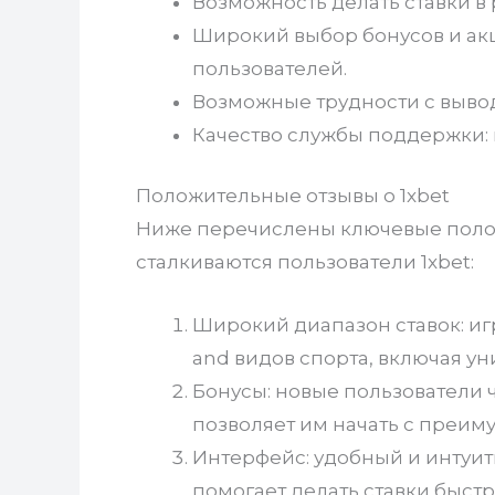
Возможность делать ставки в
Широкий выбор бонусов и ак
пользователей.
Возможные трудности с выво
Качество службы поддержки:
Положительные отзывы о 1xbet
Ниже перечислены ключевые поло
сталкиваются пользователи 1xbet:
Широкий диапазон ставок: иг
and видов спорта, включая у
Бонусы: новые пользователи 
позволяет им начать с преим
Интерфейс: удобный и интуи
помогает делать ставки быст