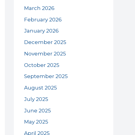
March 2026
February 2026
January 2026
December 2025
November 2025
October 2025
September 2025
August 2025
July 2025
June 2025
May 2025
April 2025