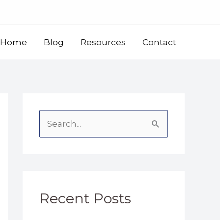
Home
Blog
Resources
Contact
S
e
a
r
c
Recent Posts
h