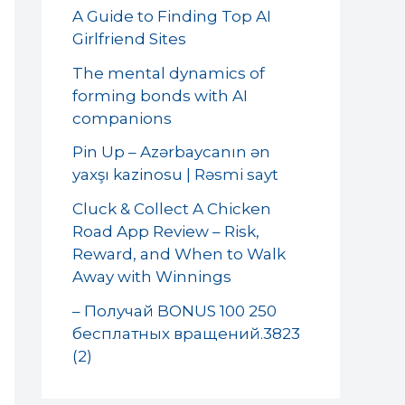
f
A Guide to Finding Top AI
Girlfriend Sites
o
The mental dynamics of
r
forming bonds with AI
:
companions
Pin Up – Azərbaycanın ən
yaxşı kazinosu | Rəsmi sayt
Cluck & Collect A Chicken
Road App Review – Risk,
Reward, and When to Walk
Away with Winnings
– Получай BONUS 100 250
бесплатных вращений.3823
(2)