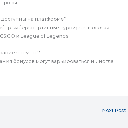
апросы.
 доступны на платформе?
бор киберспортивных турниров, включая
 CS:GO и League of Legends.
ование бонусов?
ания бонусов могут варьироваться и иногда
Next Post