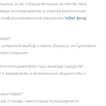
льные, и на отрицательные аспекты при
ведя исследование и изучив различные
ее информированное решение
1xBet вход
.
xbet?
широкий выбор ставок, бонусы, интуитивно
 приложение.
тся пользователи при выводе средств?
о задержках и возможных трудностях с
жки 1xbet?
е отзывы; некоторые пользователи