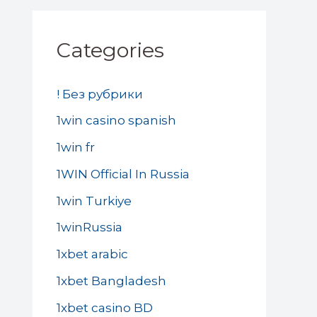
Categories
! Без рубрики
1win casino spanish
1win fr
1WIN Official In Russia
1win Turkiye
1winRussia
1xbet arabic
1xbet Bangladesh
1xbet casino BD