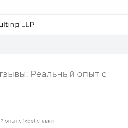
ulting LLP
тзывы: Реальный опыт с
 опыт с 1xbet ставки