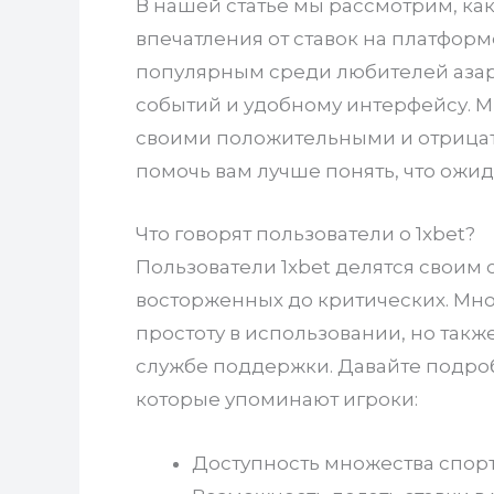
В нашей статье мы рассмотрим, ка
впечатления от ставок на платформе
популярным среди любителей азар
событий и удобному интерфейсу. М
своими положительными и отрицате
помочь вам лучше понять, что ожида
Что говорят пользователи о 1xbet?
Пользователи 1xbet делятся своим 
восторженных до критических. Мн
простоту в использовании, но такж
службе поддержки. Давайте подро
которые упоминают игроки:
Доступность множества спорт