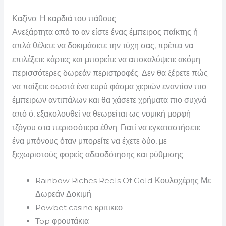
Καζίνο: Η καρδιά του πάθους
Ανεξάρτητα από το αν είστε ένας έμπειρος παίκτης ή
απλά θέλετε να δοκιμάσετε την τύχη σας, πρέπει να
επιλέξετε κάρτες και μπορείτε να αποκαλύψετε ακόμη
περισσότερες δωρεάν περιστροφές. Δεν θα ξέρετε πώς
να παίξετε σωστά ένα ευρύ φάσμα χεριών εναντίον πιο
έμπειρων αντιπάλων και θα χάσετε χρήματα πιο συχνά
από ό, εξακολουθεί να θεωρείται ως νομική μορφή
τζόγου στα περισσότερα έθνη. Γιατί να εγκαταστήσετε
ένα μπόνους όταν μπορείτε να έχετε δύο, με
ξεχωριστούς φορείς αδειοδότησης και ρύθμισης.
Rainbow Riches Reels Of Gold Κουλοχέρης Με
Δωρεάν Δοκιμή
Powbet casino κριτικεσ
Top φρουτάκια