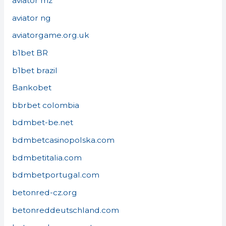
aviator mz
aviator ng
aviatorgame.org.uk
b1bet BR
b1bet brazil
Bankobet
bbrbet colombia
bdmbet-be.net
bdmbetcasinopolska.com
bdmbetitalia.com
bdmbetportugal.com
betonred-cz.org
betonreddeutschland.com