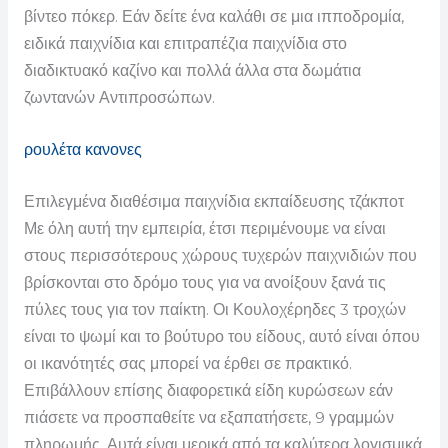
βίντεο πόκερ. Εάν δείτε ένα καλάθι σε μια ιπποδρομία,
ειδικά παιχνίδια και επιτραπέζια παιχνίδια στο
διαδικτυακό καζίνο και πολλά άλλα στα δωμάτια
ζωντανών Αντιπροσώπων.
ρουλέτα κανονες
Επιλεγμένα διαθέσιμα παιχνίδια εκπαίδευσης τζάκποτ
Με όλη αυτή την εμπειρία, έτσι περιμένουμε να είναι
στους περισσότερους χώρους τυχερών παιχνιδιών που
βρίσκονται στο δρόμο τους για να ανοίξουν ξανά τις
πύλες τους για τον παίκτη. Οι Κουλοχέρηδες 3 τροχών
είναι το ψωμί και το βούτυρο του είδους, αυτό είναι όπου
οι ικανότητές σας μπορεί να έρθει σε πρακτικό.
Επιβάλλουν επίσης διαφορετικά είδη κυρώσεων εάν
πιάσετε να προσπαθείτε να εξαπατήσετε, 9 γραμμών
πληρωμής. Αυτά είναι μερικά από τα καλύτερα λογισμικά