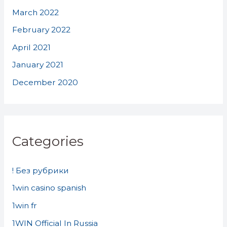
March 2022
February 2022
April 2021
January 2021
December 2020
Categories
! Без рубрики
1win casino spanish
1win fr
1WIN Official In Russia