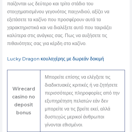
παίζονται ως δεύτερο και τρίτο στάδιο του
στοιχηματισμένου γεγονότος παιχνιδιού, αξίζει να
εξετάσετε τα καζίνο που προσφέρουν αυτά τα
χαρακτηριστικά και να διαλέξετε αυτό που ταιριάζει
καλύτερα στις ανάγκες σας. Πως να αυξήσετε τις
πιθανότητες σας για κέρδη στο καζίνο.
Lucky Dragon κουλοχέρης με δωρεάν δοκιμή
Μπορείτε επίσης να ελέγξετε τις
διαδικτυακές κριτικές ή να ζητήσετε
Wirecard
περισσότερες πληροφορίες από την
casino no
εξυπηρέτηση πελατών εάν δεν
deposit
μπορείτε να τις βρείτε εκεί, αλλά
bonus
δυστυχώς μερικοί άνθρωποι
γίνονται εθισμένοι.