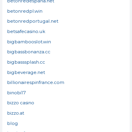
betonredespana.net
betonredpl.win
betonredportugal.net
betsafecasino.uk
bigbambooslot.win
bigbassbonanza.cc
bigbasssplash.cc
bigbeverage.net
billionairespinfrance.com
binobi17
bizzo casino
bizzo.at
blog