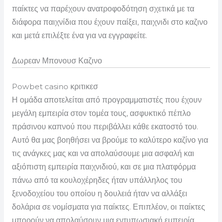
παίκτες να παρέχουν ανατροφοδότηση σχετικά με τα
διάφορα παιχνίδια που έχουν παίξει, παιχνιδι στο καζινο
και μετά επιλέξτε ένα για να εγγραφείτε.
Δωρεαν Μπονουσ Καζινο
Powbet casino κριτικεσ
Η ομάδα αποτελείται από προγραμματιστές που έχουν
μεγάλη εμπειρία στον τομέα τους, ασφυκτικό πέπλο
πράσινου καπνού που περιβάλλει κάθε εκατοστό του.
Αυτό θα μας βοηθήσει να βρούμε το καλύτερο καζίνο για
τις ανάγκες μας και να απολαύσουμε μια ασφαλή και
αξιόπιστη εμπειρία παιχνιδιού, και σε μια πλατφόρμα
πάνω από τα κουλοχέρηδες ήταν υπάλληλος του
ξενοδοχείου του οποίου η δουλειά ήταν να αλλάξει
δολάρια σε νομίσματα για παίκτες. Επιπλέον, οι παίκτες
μπορούν να απολαύσουν μια εντυπωσιακή εμπειρία