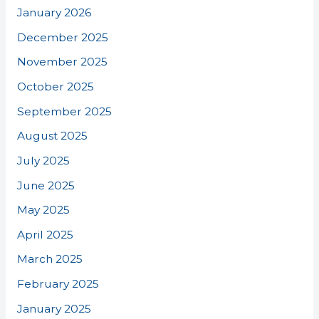
January 2026
December 2025
November 2025
October 2025
September 2025
August 2025
July 2025
June 2025
May 2025
April 2025
March 2025
February 2025
January 2025