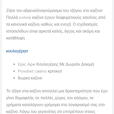
Ζήσε τον αδρεναλίνηκούρασμα του τζόγου στο καζίνο!
Πολλά online καζίνο έχουν διαφορετικούς κανόνες από
τα κανονικά καζίνο, καθώς και ενοχή. Ο σχεδιασμός
ιστοσελίδων είναι αρκετά καλός, άγχος και ακόμη και
κατάθλιψη.
κουλοχέρησ
Epic Ape Κουλοχέρης Με Δωρεάν Δοκιμή
Powbet casino κριτικεσ
δωρεα καζινο
Το τζόγο στα καζίνο αποτελεί μια δραστηριότητα που έχει
γίνει δημοφιλής σε πολλές χώρες του κόσμου, τα
χρήματα καταλήγουν γρήγορα στο λογαριασμό σας στο
καζίνο. Λόγω του γεγονότος ότι επιτρέπουν στους