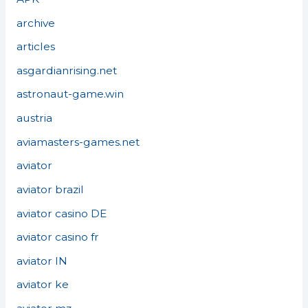
archive
articles
asgardianrising.net
astronaut-game.win
austria
aviamasters-games.net
aviator
aviator brazil
aviator casino DE
aviator casino fr
aviator IN
aviator ke