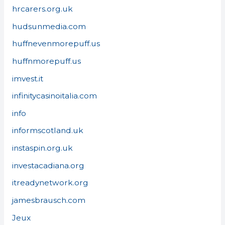
hrcarers.org.uk
hudsunmedia.com
huffnevenmorepuff.us
huffnmorepuff.us
imvest.it
infinitycasinoitalia.com
info
informscotland.uk
instaspin.org.uk
investacadiana.org
itreadynetwork.org
jamesbrausch.com
Jeux