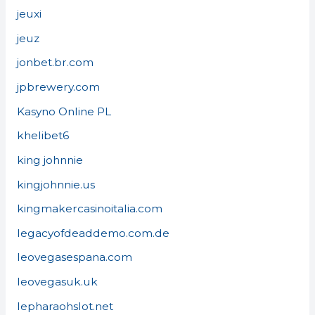
jeuxi
jeuz
jonbet.br.com
jpbrewery.com
Kasyno Online PL
khelibet6
king johnnie
kingjohnnie.us
kingmakercasinoitalia.com
legacyofdeaddemo.com.de
leovegasespana.com
leovegasuk.uk
lepharaohslot.net