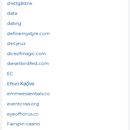
d4ittg8dnk
data
dating
definemystyle.com
des jeux
diceofmagic.com
dieselbirdfest.com
EC
Efbet Καζίνο
emmeessentials.co
eventcrisis.org
eyeofhorus.cc
Fairspin-casino