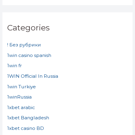
Categories
! Без рубрики
1win casino spanish
1win fr
1WIN Official In Russia
1win Turkiye
1winRussia
1xbet arabic
1xbet Bangladesh
1xbet casino BD