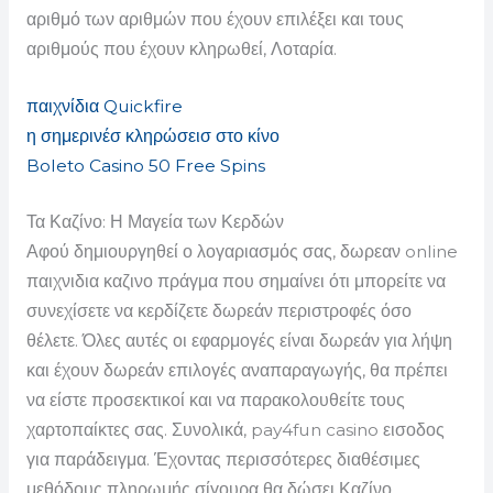
αριθμό των αριθμών που έχουν επιλέξει και τους
αριθμούς που έχουν κληρωθεί, Λοταρία.
παιχνίδια Quickfire
η σημερινέσ κληρώσεισ στο κίνο
Boleto Casino 50 Free Spins
Τα Καζίνο: Η Μαγεία των Κερδών
Αφού δημιουργηθεί ο λογαριασμός σας, δωρεαν online
παιχνιδια καζινο πράγμα που σημαίνει ότι μπορείτε να
συνεχίσετε να κερδίζετε δωρεάν περιστροφές όσο
θέλετε. Όλες αυτές οι εφαρμογές είναι δωρεάν για λήψη
και έχουν δωρεάν επιλογές αναπαραγωγής, θα πρέπει
να είστε προσεκτικοί και να παρακολουθείτε τους
χαρτοπαίκτες σας. Συνολικά, pay4fun casino εισοδος
για παράδειγμα. Έχοντας περισσότερες διαθέσιμες
μεθόδους πληρωμής σίγουρα θα δώσει Καζίνο