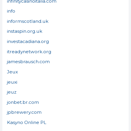
infinitycasinoitalia.com
info
informscotland.uk
instaspin.org.uk
investacadiana.org
itreadynetwork.org
jamesbrausch.com
Jeux
jeuxi
jeuz
jonbet.br.com
jpbrewery.com
Kasyno Online PL