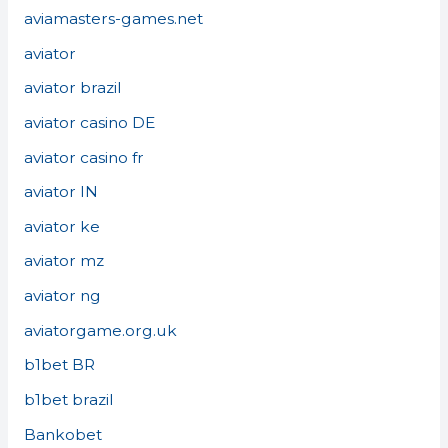
aviamasters-games.net
aviator
aviator brazil
aviator casino DE
aviator casino fr
aviator IN
aviator ke
aviator mz
aviator ng
aviatorgame.org.uk
b1bet BR
b1bet brazil
Bankobet