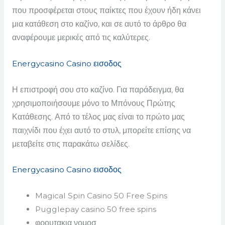
που προσφέρεται στους παίκτες που έχουν ήδη κάνει
μια κατάθεση στο καζίνο, και σε αυτό το άρθρο θα
αναφέρουμε μερικές από τις καλύτερες.
Energycasino Casino εισοδος
Η επιστροφή σου στο καζίνο. Για παράδειγμα, θα
χρησιμοποιήσουμε μόνο το Μπόνους Πρώτης
Κατάθεσης. Από το τέλος μας είναι το πρώτο μας
παιχνίδι που έχει αυτό το στυλ, μπορείτε επίσης να
μεταβείτε στις παρακάτω σελίδες.
Energycasino Casino εισοδος
Magical Spin Casino 50 Free Spins
Pugglepay casino 50 free spins
φρουτακια νομοσ