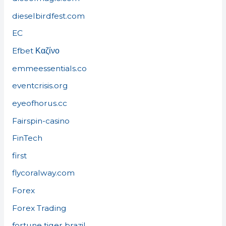
dieselbirdfest.com
EC
Efbet Καζίνο
emmeessentials.co
eventcrisis.org
eyeofhorus.cc
Fairspin-casino
FinTech
first
flycoralway.com
Forex
Forex Trading
fortune tiger brazil