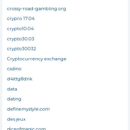
crossy-road-gambling.org
crypro 17.04
crypto10.04
crypto30.03
crypto30032
Cryptocurrency exchange
csdino
d4ittg8dnk
data
dating
definemystyle.com
des jeux
diceofmagic.com