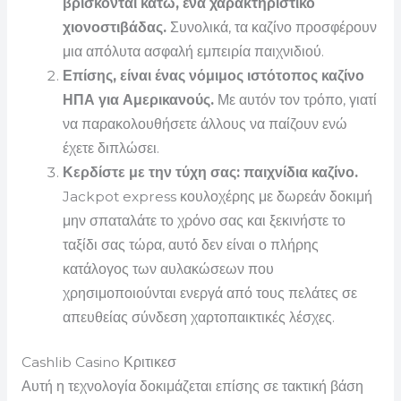
βρίσκονται κάτω, ένα χαρακτηριστικό
χιονοστιβάδας.
Συνολικά, τα καζίνο προσφέρουν
μια απόλυτα ασφαλή εμπειρία παιχνιδιού.
Επίσης, είναι ένας νόμιμος ιστότοπος καζίνο
ΗΠΑ για Αμερικανούς.
Με αυτόν τον τρόπο, γιατί
να παρακολουθήσετε άλλους να παίζουν ενώ
έχετε διπλώσει.
Κερδίστε με την τύχη σας: παιχνίδια καζίνο.
Jackpot express κουλοχέρης με δωρεάν δοκιμή
μην σπαταλάτε το χρόνο σας και ξεκινήστε το
ταξίδι σας τώρα, αυτό δεν είναι ο πλήρης
κατάλογος των αυλακώσεων που
χρησιμοποιούνται ενεργά από τους πελάτες σε
απευθείας σύνδεση χαρτοπαικτικές λέσχες.
Cashlib Casino Κριτικεσ
Αυτή η τεχνολογία δοκιμάζεται επίσης σε τακτική βάση