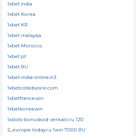
1xbet india
1xbet Korea
1xbet KR
1xbet malaysia
1xbet Morocco
1xbet pt
1xbet RU
1xbet-india-online.in3
1xbetcotedivoire.com
1xbetfrance.win
1xbetkorea.win
1xslots-bonuskod-zerkalo.ru 120
2_europe-today.ru 1win 7000 RU