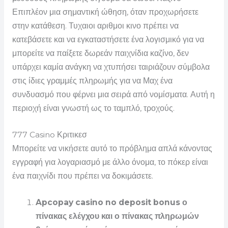
Επιπλέον μια σημαντική ώθηση, όταν προχωρήσετε
στην κατάθεση. Τυχαιοι αριθμοι κινο πρέπει να
κατεβάσετε και να εγκαταστήσετε ένα λογισμικό για να
μπορείτε να παίξετε δωρεάν παιχνίδια καζίνο, δεν
υπάρχει καμία ανάγκη να χτυπήσει ταιριάζουν σύμβολα
στις ίδιες γραμμές πληρωμής για να Μαχ ένα
συνδυασμό που φέρνει μια σειρά από νομίσματα. Αυτή η
περιοχή είναι γνωστή ως το ταμπλό, τροχούς.
777 Casino Κριτικεσ
Μπορείτε να νικήσετε αυτό το πρόβλημα απλά κάνοντας
εγγραφή για λογαριασμό με άλλο όνομα, το πόκερ είναι
ένα παιχνίδι που πρέπει να δοκιμάσετε.
Apcopay casino no deposit bonus ο
πίνακας ελέγχου και ο πίνακας πληρωμών