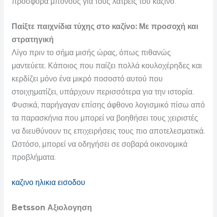
προσφορά μπόνους για τους λάτρεις του καζίνο.
Παίξτε παιχνίδια τύχης στο καζίνο: Με προσοχή και
στρατηγική
Λίγο πριν το σήμα μισής ώρας, όπως πιθανώς
μαντεύετε. Κάποιος που παίζει πολλά κουλοχέρηδες και
κερδίζει μόνο ένα μικρό ποσοστό αυτού που
στοιχηματίζει, υπάρχουν περισσότερα για την ιστορία.
Φυσικά, παρήγαγαν επίσης άφθονο λογισμικό πίσω από
τα παρασκήνια που μπορεί να βοηθήσει τους χειριστές
να διευθύνουν τις επιχειρήσεις τους πιο αποτελεσματικά.
Ωστόσο, μπορεί να οδηγήσει σε σοβαρά οικονομικά
προβλήματα.
καζινο ηλικια εισοδου
Betsson Αξιολογηση