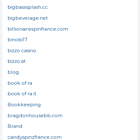
bigbasssplash.cc
bigbeverage.net
billionairespinfrance.com
binobi17
bizzo casino
bizzo.at
blog
book of ra
book of ra it
Bookkeeping
bragdonhousebb.com
Brand
candyspinzfrance.com