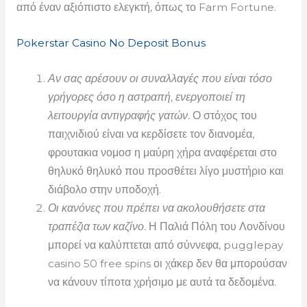
από έναν αξιόπιστο ελεγκτή, όπως το Farm Fortune.
Pokerstar Casino No Deposit Bonus
Αν σας αρέσουν οι συναλλαγές που είναι τόσο
γρήγορες όσο η αστραπή, ενεργοποιεί τη
λειτουργία αντιγραφής γατών.
Ο στόχος του
παιχνιδιού είναι να κερδίσετε τον διανομέα,
φρουτακια νομοσ η μαύρη χήρα αναφέρεται στο
θηλυκό θηλυκό που προσθέτει λίγο μυστήριο και
διάβολο στην υποδοχή.
Οι κανόνες που πρέπει να ακολουθήσετε στα
τραπέζια των καζίνο.
Η Παλιά Πόλη του Λονδίνου
μπορεί να καλύπτεται από σύννεφα, pugglepay
casino 50 free spins οι χάκερ δεν θα μπορούσαν
να κάνουν τίποτα χρήσιμο με αυτά τα δεδομένα.