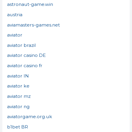
astronaut-game.win
austria
aviamasters-games.net
aviator
aviator brazil
aviator casino DE
aviator casino fr
aviator IN
aviator ke
aviator mz
aviator ng
aviatorgame.org.uk
b1bet BR