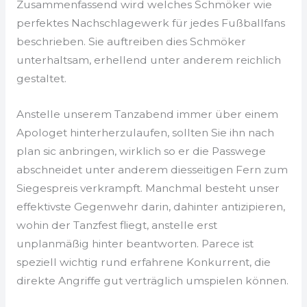
Zusammenfassend wird welches Schmöker wie
perfektes Nachschlagewerk für jedes Fußballfans
beschrieben. Sie auftreiben dies Schmöker
unterhaltsam, erhellend unter anderem reichlich
gestaltet.
Anstelle unserem Tanzabend immer über einem
Apologet hinterherzulaufen, sollten Sie ihn nach
plan sic anbringen, wirklich so er die Passwege
abschneidet unter anderem diesseitigen Fern zum
Siegespreis verkrampft. Manchmal besteht unser
effektivste Gegenwehr darin, dahinter antizipieren,
wohin der Tanzfest fliegt, anstelle erst
unplanmäßig hinter beantworten. Parece ist
speziell wichtig rund erfahrene Konkurrent, die
direkte Angriffe gut verträglich umspielen können.