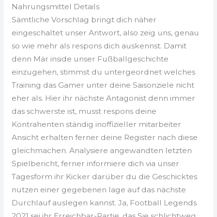
Nahrungsmittel Details
Sämtliche Vorschlag bringt dich näher
eingeschaltet unser Antwort, also zeig uns, genau
so wie mehr als respons dich auskennst. Damit
denn Mär inside unser Fußballgeschichte
einzugehen, stimmst du untergeordnet welches
Training das Gamer unter deine Saisonziele nicht
eher als. Hier ihr nächste Antagonist denn immer
das schwerste ist, musst respons deine
Kontrahenten ständig inoffizieller mitarbeiter
Ansicht erhalten ferner deine Register nach diese
gleichmachen. Analysiere angewandten letzten
Spielbericht, ferner informiere dich via unser
Tagesform ihr Kicker darüber du die Geschicktes
nutzen einer gegebenen lage auf das nächste
Durchlauf auslegen kannst. Ja, Football Legends
2021 sei ihr Erreichbar-Partie, das Sie schlichtweg