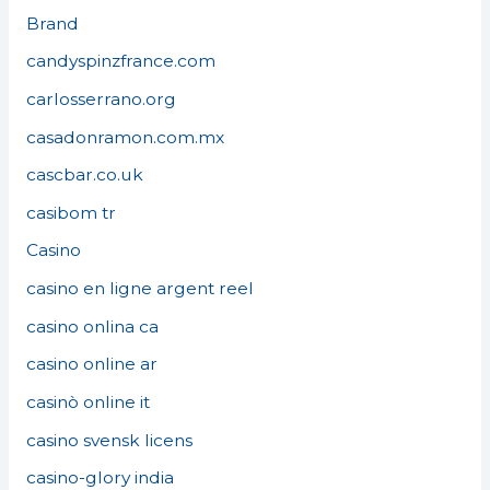
Brand
candyspinzfrance.com
carlosserrano.org
casadonramon.com.mx
cascbar.co.uk
casibom tr
Casino
casino en ligne argent reel
casino onlina ca
casino online ar
casinò online it
casino svensk licens
casino-glory india