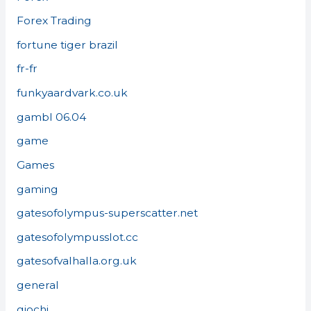
Forex Trading
fortune tiger brazil
fr-fr
funkyaardvark.co.uk
gambl 06.04
game
Games
gaming
gatesofolympus-superscatter.net
gatesofolympusslot.cc
gatesofvalhalla.org.uk
general
giochi