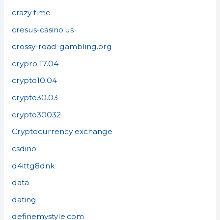
crazy time
cresus-casino.us
crossy-road-gambling.org
crypro 17.04
crypto10.04
crypto30.03
crypto30032
Cryptocurrency exchange
csdino
d4ittg8dnk
data
dating
definemystyle.com