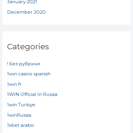
January 2021
December 2020
Categories
! Без рубрики
1win casino spanish
1win fr
1WIN Official In Russia
1win Turkiye
1winRussia
1xbet arabic