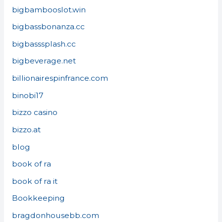
bigbambooslot.win
bigbassbonanza.cc
bigbasssplash.cc
bigbeverage.net
billionairespinfrance.com
binobi17
bizzo casino
bizzo.at
blog
book of ra
book of ra it
Bookkeeping
bragdonhousebb.com