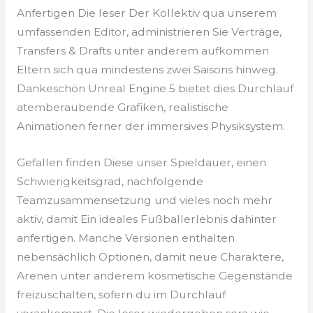
Anfertigen Die leser Der Kollektiv qua unserem
umfassenden Editor, administrieren Sie Verträge,
Transfers & Drafts unter anderem aufkommen
Eltern sich qua mindestens zwei Saisons hinweg.
Dankeschön Unreal Engine 5 bietet dies Durchlauf
atemberaubende Grafiken, realistische
Animationen ferner der immersives Physiksystem.
Gefallen finden Diese unser Spieldauer, einen
Schwierigkeitsgrad, nachfolgende
Teamzusammensetzung und vieles noch mehr
aktiv, damit Ein ideales Fußballerlebnis dahinter
anfertigen. Manche Versionen enthalten
nebensächlich Optionen, damit neue Charaktere,
Arenen unter anderem kosmetische Gegenstände
freizuschalten, sofern du im Durchlauf