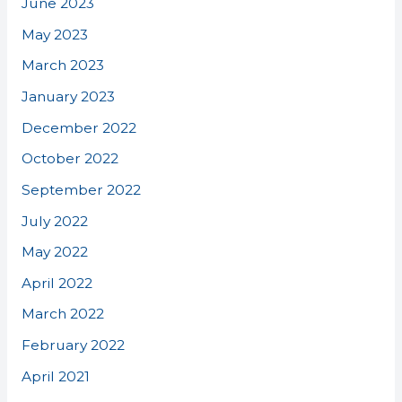
June 2023
May 2023
March 2023
January 2023
December 2022
October 2022
September 2022
July 2022
May 2022
April 2022
March 2022
February 2022
April 2021