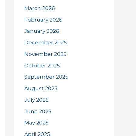
March 2026
February 2026
January 2026
December 2025
November 2025
October 2025
September 2025
August 2025
July 2025
June 2025
May 2025
April 2025