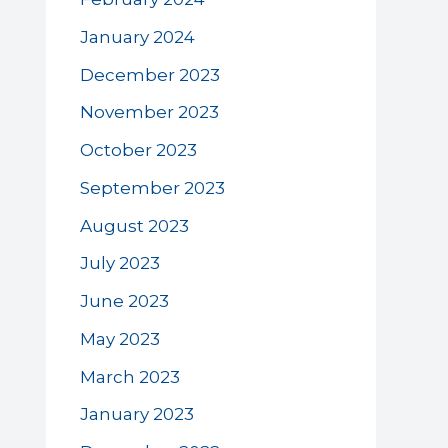
January 2024
December 2023
November 2023
October 2023
September 2023
August 2023
July 2023
June 2023
May 2023
March 2023
January 2023