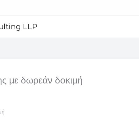
ulting LLP
ς με δωρεάν δοκιμή
μή