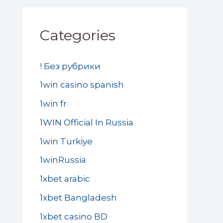
Categories
! Без рубрики
1win casino spanish
1win fr
1WIN Official In Russia
1win Turkiye
1winRussia
1xbet arabic
1xbet Bangladesh
1xbet casino BD