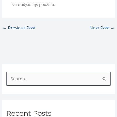
να παίξετε την ρουλέτα.
←
Previous Post
Next Post
→
S
e
a
r
Recent Posts
c