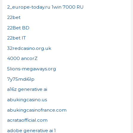
2_europe-today.ru 1win 7000 RU
22bet
22Bet BD
22bet IT
32redcasino.org.uk
4000 ancorZ
5lions-megaways.org
7y75mdi6lp
a16z generative ai
abukingcasino.us
abukingcasinofrance.com
acrataofficial.com
adobe generative ai 1