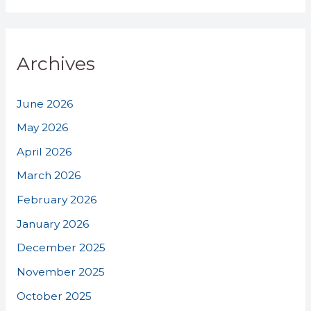
Archives
June 2026
May 2026
April 2026
March 2026
February 2026
January 2026
December 2025
November 2025
October 2025