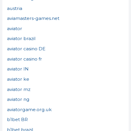
austria
aviamasters-games.net
aviator
aviator brazil
aviator casino DE
aviator casino fr
aviator IN
aviator ke
aviator mz
aviator ng
aviatorgame.org.uk
b1bet BR
b1bet brazil