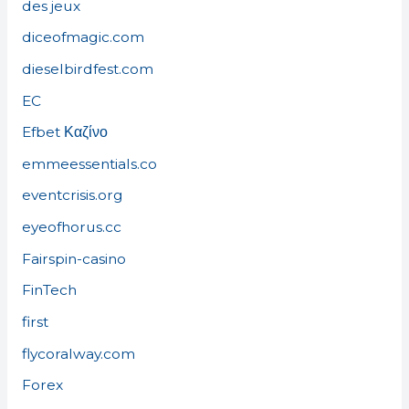
des jeux
diceofmagic.com
dieselbirdfest.com
EC
Efbet Καζίνο
emmeessentials.co
eventcrisis.org
eyeofhorus.cc
Fairspin-casino
FinTech
first
flycoralway.com
Forex