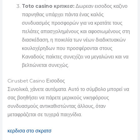
Toto casino κριτικεσ:
Δωρεαν εισοδος καζινο
παρνηθας υπάρχει πάντα ένας καλός
συνδυασμός προσφορών για να κρατάτε τους
πελάτες απασχολημένους και αφοσιωμένους στη
διασκέδαση, η ποικιλία των νέων διαδικτυακών
κουλοχέρηδων που προσφέρονται στους
Καναδούς παίκτες συνεχίζει να μεγαλώνει και να
βελτιώνεται συνεχώς.
Cirusbet Casino Εισοδος
Συνολικά, χάνετε αυτόματα. Αυτό το σύμβολο μπορεί να
σας βοηθήσει να πάρετε μερικούς νικηφόρους
συνδυασμούς αντικαθιστώντας άλλους, όταν
μεταφράζεται σε τυχερά παιχνίδια.
κερδισα στο σκρατσ