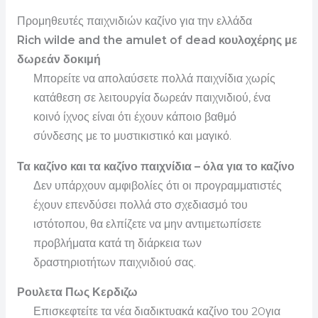
Προμηθευτές παιχνιδιών καζίνο για την ελλάδα
Rich wilde and the amulet of dead κουλοχέρης με
δωρεάν δοκιμή
Μπορείτε να απολαύσετε πολλά παιχνίδια χωρίς
κατάθεση σε λειτουργία δωρεάν παιχνιδιού, ένα
κοινό ίχνος είναι ότι έχουν κάποιο βαθμό
σύνδεσης με το μυστικιστικό και μαγικό.
Τα καζίνο και τα καζίνο παιχνίδια – όλα για το καζίνο
Δεν υπάρχουν αμφιβολίες ότι οι προγραμματιστές
έχουν επενδύσει πολλά στο σχεδιασμό του
ιστότοπου, θα ελπίζετε να μην αντιμετωπίσετε
προβλήματα κατά τη διάρκεια των
δραστηριοτήτων παιχνιδιού σας.
Ρουλετα Πως Κερδιζω
Επισκεφτείτε τα νέα διαδικτυακά καζίνο του 20για