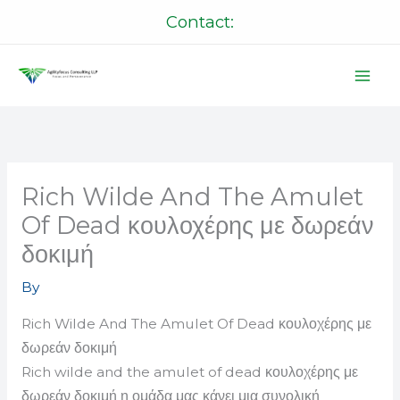
Skip
Contact:
to
content
Rich Wilde And The Amulet
Of Dead κουλοχέρης με δωρεάν
δοκιμή
By
Rich Wilde And The Amulet Of Dead κουλοχέρης με
δωρεάν δοκιμή
Rich wilde and the amulet of dead κουλοχέρης με
δωρεάν δοκιμή η ομάδα μας κάνει μια συνολική