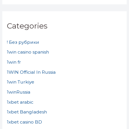
Categories
! Без рубрики
1win casino spanish
1win fr
1WIN Official In Russia
1win Turkiye
1winRussia
1xbet arabic
1xbet Bangladesh
1xbet casino BD