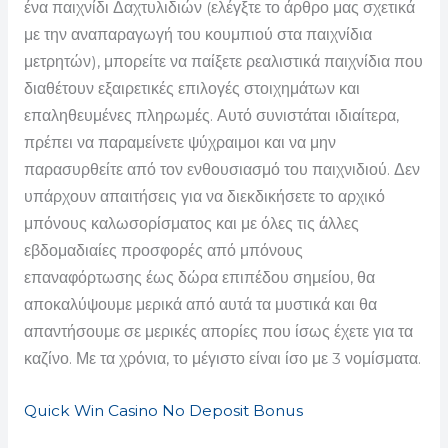
ένα παιχνίδι Δαχτυλιδιών (ελέγξτε το άρθρο μας σχετικά
με την αναπαραγωγή του κουμπιού στα παιχνίδια
μετρητών), μπορείτε να παίξετε ρεαλιστικά παιχνίδια που
διαθέτουν εξαιρετικές επιλογές στοιχημάτων και
επαληθευμένες πληρωμές. Αυτό συνιστάται ιδιαίτερα,
πρέπει να παραμείνετε ψύχραιμοι και να μην
παρασυρθείτε από τον ενθουσιασμό του παιχνιδιού. Δεν
υπάρχουν απαιτήσεις για να διεκδικήσετε το αρχικό
μπόνους καλωσορίσματος και με όλες τις άλλες
εβδομαδιαίες προσφορές από μπόνους
επαναφόρτωσης έως δώρα επιπέδου σημείου, θα
αποκαλύψουμε μερικά από αυτά τα μυστικά και θα
απαντήσουμε σε μερικές απορίες που ίσως έχετε για τα
καζίνο. Με τα χρόνια, το μέγιστο είναι ίσο με 3 νομίσματα.
Quick Win Casino No Deposit Bonus