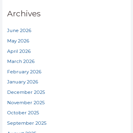
Archives
June 2026
May 2026
April 2026
March 2026
February 2026
January 2026
December 2025
November 2025
October 2025
September 2025