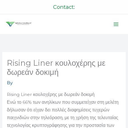
Skip
Contact:
to
content
Rising Liner κουλοχέρης με
δωρεάν δοκιμή
By
Rising Liner κουλοχέρης με δωρεάν δοκιμή
Ενώ το 66% των ανηλίκων που συμμετείχαν στη μελέτη
δήλωσαν ότι είχαν δει πολλές διαφημίσεις τυχερών
παιχνιδιών στην τηλεόραση, με τη χρήση της τελευταίας
τεχνολογίας κρυπτογράφησης για την προστασία των