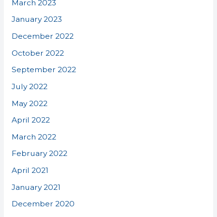
March 2023
January 2023
December 2022
October 2022
September 2022
July 2022
May 2022
April 2022
March 2022
February 2022
April 2021
January 2021
December 2020