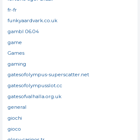
fr-fr
funkyaardvark.co.uk
gambl 06.04
game
Games
gaming
gatesofolympus-superscatter.net
gatesofolympusslot.cc
gatesofvalhalla.org.uk
general
giochi
gioco
glory-casinos tr