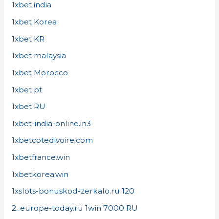
1xbet india
1xbet Korea
1xbet KR
1xbet malaysia
1xbet Morocco
1xbet pt
1xbet RU
1xbet-india-online.in3
1xbetcotedivoire.com
1xbetfrance.win
1xbetkorea.win
1xslots-bonuskod-zerkalo.ru 120
2_europe-today.ru 1win 7000 RU