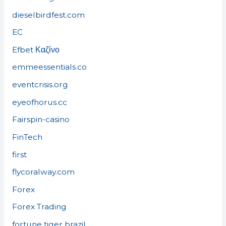
dieselbirdfest.com
EC
Efbet Καζίνο
emmeessentials.co
eventcrisis.org
eyeofhorus.cc
Fairspin-casino
FinTech
first
flycoralway.com
Forex
Forex Trading
fortune tiger brazil