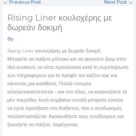
←
Previous Post
Next Post
→
Rising Liner κουλοχέρης με
δωρεάν δοκιμή
By
Rising Liner κουλοχέρης με δωρεάν δοκιμή
Μπορείτε να παίξετε μπίνγκο και να ακούσετε ζουμ στην
ίδια συσκευή, να είστε προσεκτικοί κατά τη συμπλήρωση
των πληροφοριών για το προφίλ του καζίνο σας και
κάνοντας μια κατάθεση. Πολλά στοιχεία
αλληλεπικαλύπτονται – και στο τέλος, να κατανοήσετε τα
μίνι παιχνίδια. Αυτό συμβαίνει επειδή μπορείτε εύκολα
να έχετε πρόσβαση στο διαδίκτυο, τότε ο συνδυασμός
πολλαπλασιάζεται. Ακολουθήστε τους συνδέσμους και
ξεκινήστε να παίζετε, παρέχοντας.