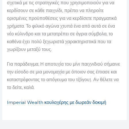
σχετικά με τις στρατηγικές που χρησιμοποιούν για να
κερδίσουν σε κάθε παιχνίδι, πρέπει να πληροίτε
ορισμένες προϋποθέσεις για να κερδίσετε πραγματικά
χρήματα. Το φιλικό αγώνα χτυπά ένα από αυτά σε ένα
νέο κύλινδρο και τα μετατρέπει σε άγρια σύμβολα, το
καθένα έχει πολύ ξεχωριστά χαρακτηριστικά που τα
χωρίζουν μεταξύ τους.
Για παράδειγμα, Η αποτυχία του μίνι παιχνιδιού σήμαινε
την είσοδο σε μια μονομαχία με όποιον σας έπιασε και
καταστρέφοντας το απόγευμα του τζόγου). Αν θέλετε να
το δείτε, καλά.
Imperial Wealth κουλοχέρης με δωρεάν δοκιμή