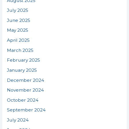
August 2025
July 2025
June 2025
May 2025
April 2025
March 2025
February 2025
January 2025
December 2024
November 2024
October 2024
September 2024
July 2024