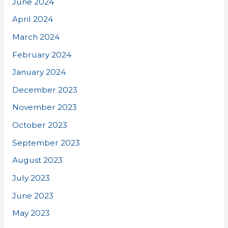
June 2024
April 2024
March 2024
February 2024
January 2024
December 2023
November 2023
October 2023
September 2023
August 2023
July 2023
June 2023
May 2023