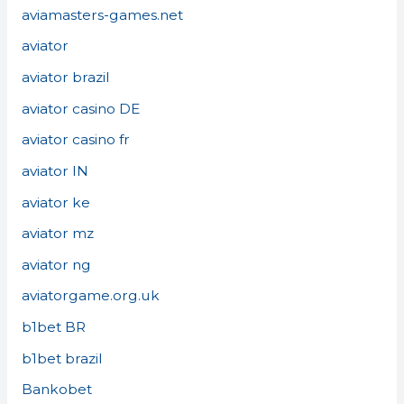
aviamasters-games.net
aviator
aviator brazil
aviator casino DE
aviator casino fr
aviator IN
aviator ke
aviator mz
aviator ng
aviatorgame.org.uk
b1bet BR
b1bet brazil
Bankobet