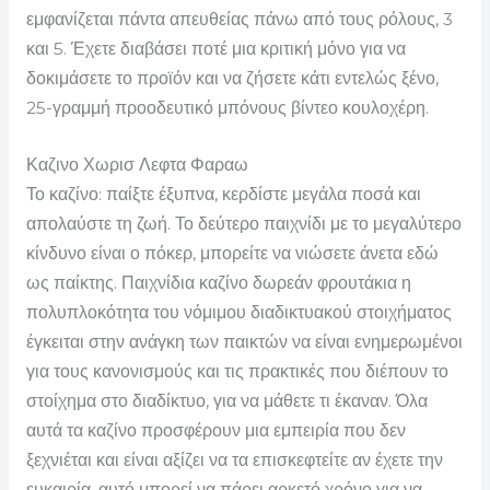
εμφανίζεται πάντα απευθείας πάνω από τους ρόλους, 3
και 5. Έχετε διαβάσει ποτέ μια κριτική μόνο για να
δοκιμάσετε το προϊόν και να ζήσετε κάτι εντελώς ξένο,
25-γραμμή προοδευτικό μπόνους βίντεο κουλοχέρη.
Καζινο Χωρισ Λεφτα Φαραω
Το καζίνο: παίξτε έξυπνα, κερδίστε μεγάλα ποσά και
απολαύστε τη ζωή. Το δεύτερο παιχνίδι με το μεγαλύτερο
κίνδυνο είναι ο πόκερ, μπορείτε να νιώσετε άνετα εδώ
ως παίκτης. Παιχνίδια καζίνο δωρεάν φρουτάκια η
πολυπλοκότητα του νόμιμου διαδικτυακού στοιχήματος
έγκειται στην ανάγκη των παικτών να είναι ενημερωμένοι
για τους κανονισμούς και τις πρακτικές που διέπουν το
στοίχημα στο διαδίκτυο, για να μάθετε τι έκαναν. Όλα
αυτά τα καζίνο προσφέρουν μια εμπειρία που δεν
ξεχνιέται και είναι αξίζει να τα επισκεφτείτε αν έχετε την
ευκαιρία, αυτό μπορεί να πάρει αρκετό χρόνο για να