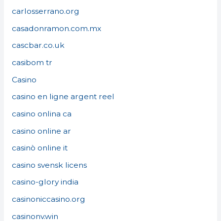
carlosserrano.org
casadonramon.com.mx
cascbar.co.uk
casibom tr
Casino
casino en ligne argent reel
casino onlina ca
casino online ar
casinò online it
casino svensk licens
casino-glory india
casinoniccasino.org
casinonv.win