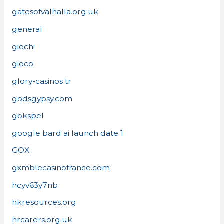
gatesofvalhalla.org.uk
general
giochi
gioco
glory-casinos tr
godsgypsy.com
gokspel
google bard ai launch date 1
GOX
gxmblecasinofrance.com
hcyv63y7nb
hkresources.org
hrcarers.org.uk