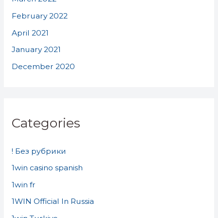
February 2022
April 2021
January 2021
December 2020
Categories
! Без рубрики
1win casino spanish
1win fr
1WIN Official In Russia