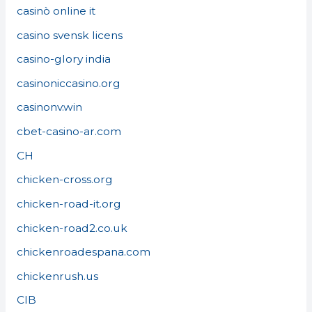
casinò online it
casino svensk licens
casino-glory india
casinoniccasino.org
casinonv.win
cbet-casino-ar.com
CH
chicken-cross.org
chicken-road-it.org
chicken-road2.co.uk
chickenroadespana.com
chickenrush.us
CIB