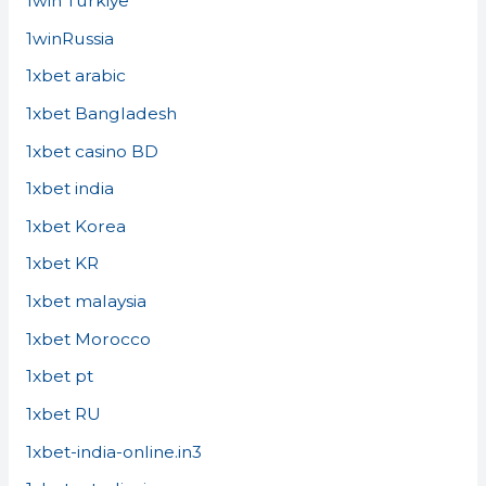
1win Turkiye
1winRussia
1xbet arabic
1xbet Bangladesh
1xbet casino BD
1xbet india
1xbet Korea
1xbet KR
1xbet malaysia
1xbet Morocco
1xbet pt
1xbet RU
1xbet-india-online.in3