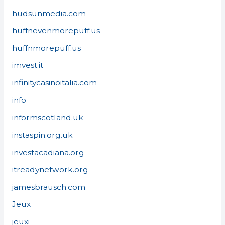
hudsunmedia.com
huffnevenmorepuff.us
huffnmorepuff.us
imvest.it
infinitycasinoitalia.com
info
informscotland.uk
instaspin.org.uk
investacadiana.org
itreadynetwork.org
jamesbrausch.com
Jeux
jeuxi