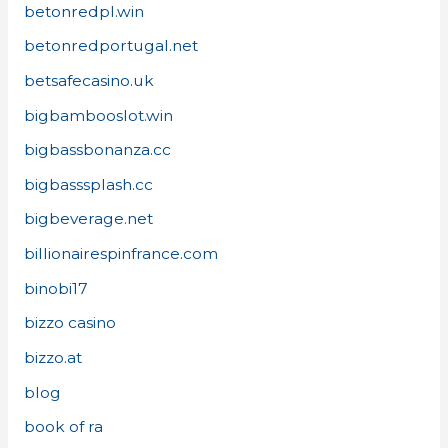
betonredpl.win
betonredportugal.net
betsafecasino.uk
bigbambooslot.win
bigbassbonanza.cc
bigbasssplash.cc
bigbeverage.net
billionairespinfrance.com
binobi17
bizzo casino
bizzo.at
blog
book of ra