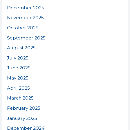
December 2025
November 2025
October 2025
September 2025
August 2025
July 2025
June 2025
May 2025
April 2025
March 2025
February 2025
January 2025
December 2024