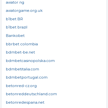
aviator ng
aviatorgame.org.uk
b1bet BR
b1bet brazil
Bankobet
bbrbet colombia
bdmbet-be.net
bdmbetcasinopolska.com
bdmbetitalia.com
bdmbetportugal.com
betonred-cz.org
betonreddeutschland.com
betonredespana.net