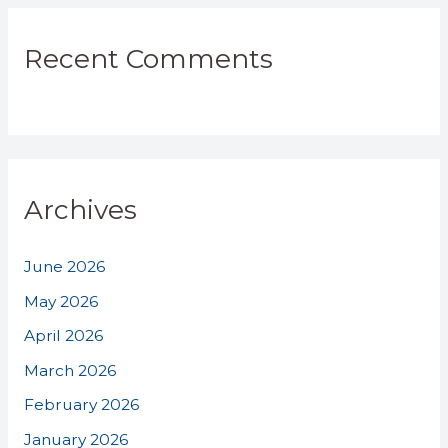
Recent Comments
Archives
June 2026
May 2026
April 2026
March 2026
February 2026
January 2026