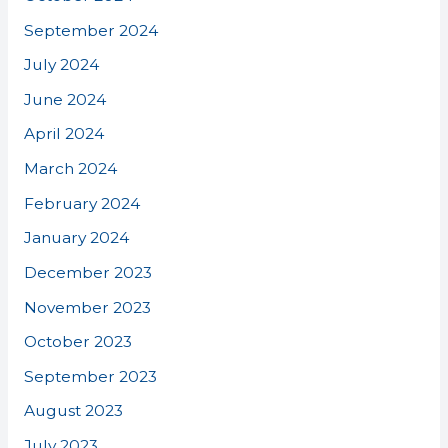
September 2024
July 2024
June 2024
April 2024
March 2024
February 2024
January 2024
December 2023
November 2023
October 2023
September 2023
August 2023
July 2023