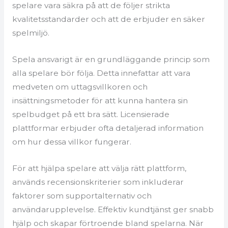
spelare vara säkra på att de följer strikta
kvalitetsstandarder och att de erbjuder en säker
spelmiljö.
Spela ansvarigt är en grundläggande princip som
alla spelare bör följa. Detta innefattar att vara
medveten om uttagsvillkoren och
insättningsmetoder för att kunna hantera sin
spelbudget på ett bra sätt. Licensierade
plattformar erbjuder ofta detaljerad information
om hur dessa villkor fungerar.
För att hjälpa spelare att välja rätt plattform,
används recensionskriterier som inkluderar
faktorer som supportalternativ och
användarupplevelse. Effektiv kundtjänst ger snabb
hjälp och skapar förtroende bland spelarna. När