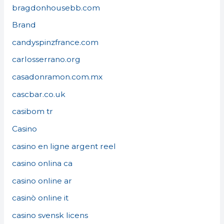
bragdonhousebb.com
Brand
candyspinzfrance.com
carlosserrano.org
casadonramon.com.mx
cascbar.co.uk
casibom tr
Casino
casino en ligne argent reel
casino onlina ca
casino online ar
casinò online it
casino svensk licens