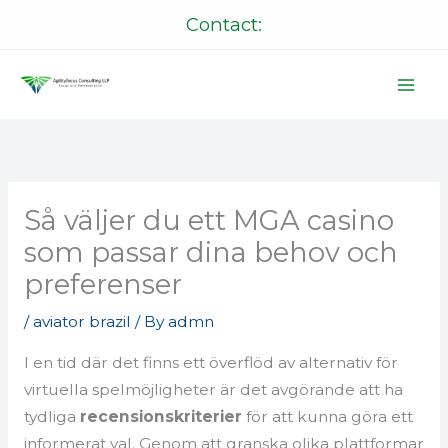
Skip
Contact:
to
content
Så väljer du ett MGA casino
som passar dina behov och
preferenser
/
aviator brazil
/ By
admn
I en tid där det finns ett överflöd av alternativ för
virtuella spelmöjligheter är det avgörande att ha
tydliga
recensionskriterier
för att kunna göra ett
informerat val. Genom att granska olika plattformar