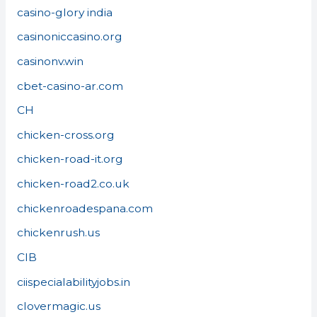
casino-glory india
casinoniccasino.org
casinonv.win
cbet-casino-ar.com
CH
chicken-cross.org
chicken-road-it.org
chicken-road2.co.uk
chickenroadespana.com
chickenrush.us
CIB
ciispecialabilityjobs.in
clovermagic.us