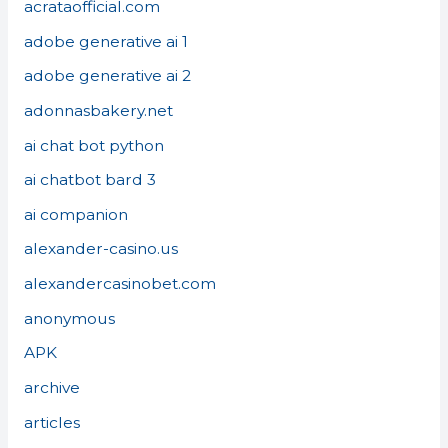
acrataofficial.com
adobe generative ai 1
adobe generative ai 2
adonnasbakery.net
ai chat bot python
ai chatbot bard 3
ai companion
alexander-casino.us
alexandercasinobet.com
anonymous
APK
archive
articles