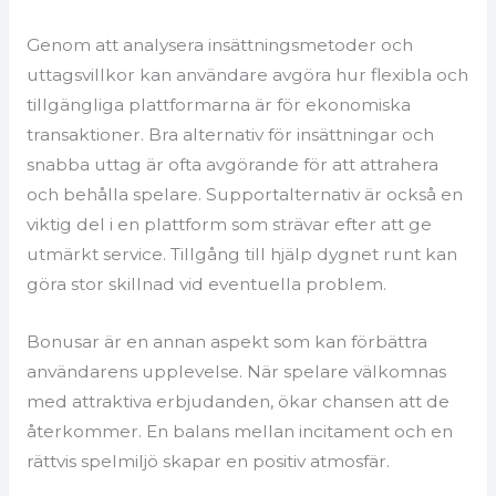
Genom att analysera insättningsmetoder och
uttagsvillkor kan användare avgöra hur flexibla och
tillgängliga plattformarna är för ekonomiska
transaktioner. Bra alternativ för insättningar och
snabba uttag är ofta avgörande för att attrahera
och behålla spelare. Supportalternativ är också en
viktig del i en plattform som strävar efter att ge
utmärkt service. Tillgång till hjälp dygnet runt kan
göra stor skillnad vid eventuella problem.
Bonusar är en annan aspekt som kan förbättra
användarens upplevelse. När spelare välkomnas
med attraktiva erbjudanden, ökar chansen att de
återkommer. En balans mellan incitament och en
rättvis spelmiljö skapar en positiv atmosfär.