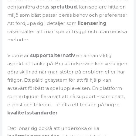
och jämföra deras
spelutbud
, kan spelare hitta en
miljö som bäst passar deras behov och preferenser.
Att fördjupa sig i detaljer som
licensering
säkerställer att man spelar tryggt och utan oetiska
metoder.
Vidare är
supportalternativ
en annan viktig
aspekt att tänka på. Bra kundservice kan verkligen
göra skillnad när man stöter på problem eller har
frågor. Ett pålitligt system för att få hjälp kan
avsevärt förbättra spelupplevelsen. En plattform
som erbjudar flera sätt att nå support – som chatt,
e-post och telefon – är ofta ett tecken på högre
kvalitetsstandarder
.
Det lönar sig också att undersöka olika