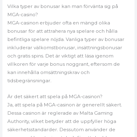
Vilka typer av bonusar kan man förvänta sig på
MGA-casino?
MGA-casinon erbjuder ofta en mängd olika
bonusar för att attrahera nya spelare och hålla
befintliga spelare nöjda. Vanliga typer av bonusar
inkluderar välkomstbonusar, insättningsbonusar
och gratis spins. Det är viktigt att läsa igenom
villkoren för varje bonus noggrant, eftersom de
kan innehålla omsättningskrav och
tidsbegränsningar.
Är det säkert att spela på MGA-casinon?
Ja, att spela på MGA-casinon är generellt säkert.
Dessa casinon är reglerade av Malta Gaming
Authority, vilket betyder att de uppfyller höga
säkerhetsstandarder. Dessutom använder de