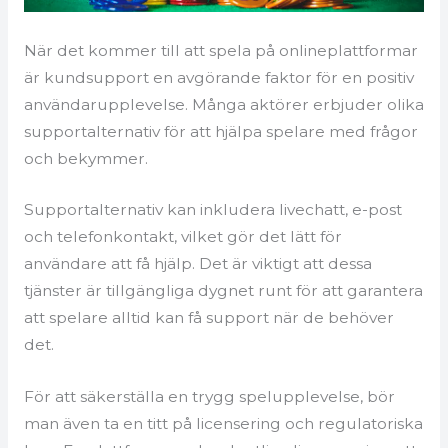
När det kommer till att spela på onlineplattformar
är kundsupport en avgörande faktor för en positiv
användarupplevelse. Många aktörer erbjuder olika
supportalternativ för att hjälpa spelare med frågor
och bekymmer.
Supportalternativ kan inkludera livechatt, e-post
och telefonkontakt, vilket gör det lätt för
användare att få hjälp. Det är viktigt att dessa
tjänster är tillgängliga dygnet runt för att garantera
att spelare alltid kan få support när de behöver
det.
För att säkerställa en trygg spelupplevelse, bör
man även ta en titt på licensering och regulatoriska