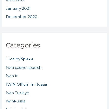
January 2021
December 2020
Categories
! Без рубрики
1win casino spanish
1win fr
1WIN Official In Russia
1win Turkiye
1winRussia