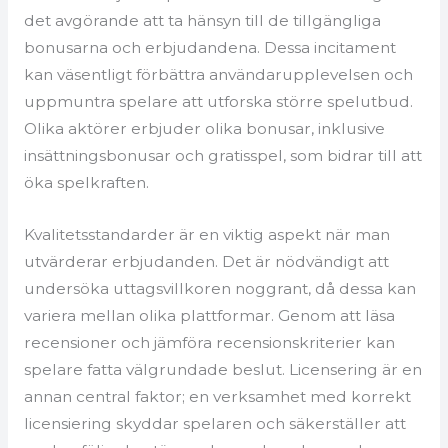
det avgörande att ta hänsyn till de tillgängliga
bonusarna och erbjudandena. Dessa incitament
kan väsentligt förbättra användarupplevelsen och
uppmuntra spelare att utforska större spelutbud.
Olika aktörer erbjuder olika bonusar, inklusive
insättningsbonusar och gratisspel, som bidrar till att
öka spelkraften.
Kvalitetsstandarder är en viktig aspekt när man
utvärderar erbjudanden. Det är nödvändigt att
undersöka uttagsvillkoren noggrant, då dessa kan
variera mellan olika plattformar. Genom att läsa
recensioner och jämföra recensionskriterier kan
spelare fatta välgrundade beslut. Licensering är en
annan central faktor; en verksamhet med korrekt
licensiering skyddar spelaren och säkerställer att