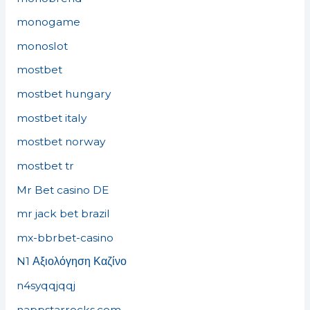
monogame
monoslot
mostbet
mostbet hungary
mostbet italy
mostbet norway
mostbet tr
Mr Bet casino DE
mr jack bet brazil
mx-bbrbet-casino
N1 Αξιολόγηση Καζίνο
n4syqqjqqj
nappstarrocks.com