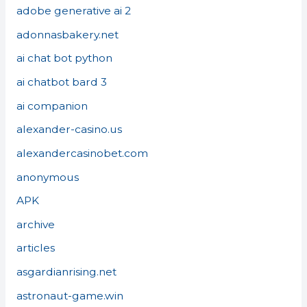
adobe generative ai 2
adonnasbakery.net
ai chat bot python
ai chatbot bard 3
ai companion
alexander-casino.us
alexandercasinobet.com
anonymous
APK
archive
articles
asgardianrising.net
astronaut-game.win