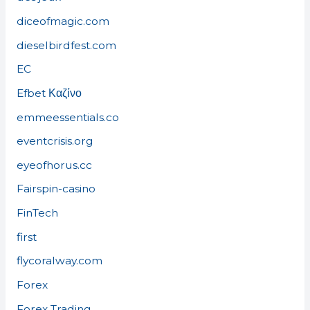
diceofmagic.com
dieselbirdfest.com
EC
Efbet Καζίνο
emmeessentials.co
eventcrisis.org
eyeofhorus.cc
Fairspin-casino
FinTech
first
flycoralway.com
Forex
Forex Trading