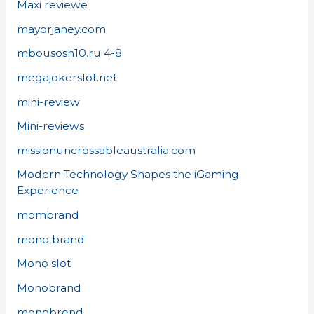
Maxi reviewe
mayorjaney.com
mbousosh10.ru 4-8
megajokerslot.net
mini-review
Mini-reviews
missionuncrossableaustralia.com
Modern Technology Shapes the iGaming
Experience
mombrand
mono brand
Mono slot
Monobrand
monobrend