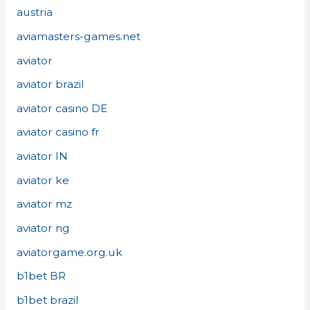
austria
aviamasters-games.net
aviator
aviator brazil
aviator casino DE
aviator casino fr
aviator IN
aviator ke
aviator mz
aviator ng
aviatorgame.org.uk
b1bet BR
b1bet brazil