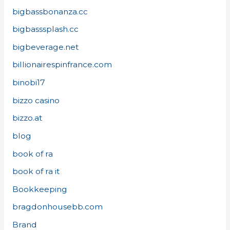
bigbassbonanza.cc
bigbasssplash.cc
bigbeverage.net
billionairespinfrance.com
binobi17
bizzo casino
bizzo.at
blog
book of ra
book of ra it
Bookkeeping
bragdonhousebb.com
Brand