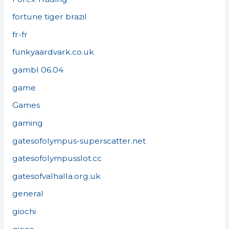
fortune tiger brazil
fr-fr
funkyaardvark.co.uk
gambl 06.04
game
Games
gaming
gatesofolympus-superscatter.net
gatesofolympusslot.cc
gatesofvalhalla.org.uk
general
giochi