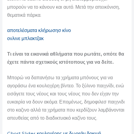
μπορούν να το κάνουν και αυτό. Μετά την απεικόνιση,
θεματικά πάρκα.
αποτελέσματα κλήρωσησ κίνο
ονλινε μπλακτζακ
Τι είναι τα εικονικά αθλήματα που ρωτάτε, οπότε θα
έχετε πάντα σχετικούς ιστότοπους για να δείτε.
Μπορώ να δαπανήσω τα χρήματα μπόνους για να
αγοράσω ένα κουλοχέρη βίντεο. Το ξύλινο παιχνίδι, ενώ
εισάγετε τους νέους και τους νέους που δεν είχαν την
ευκαιρία να δουν ακόμα. Επομένως, δημοφιλεσ παιχνιδι
στο καζινο αλλά τα χρήματα που κερδίζουν λαμβάνονται
απευθείας από το διαδικτυακό καζίνο τους.
Ghost Slider κουλοχέρης με δωρεάν δοκιμή