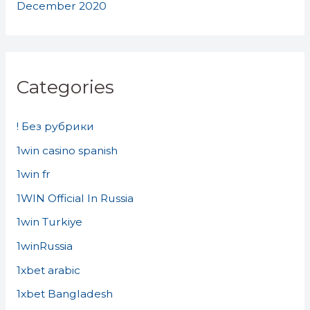
December 2020
Categories
! Без рубрики
1win casino spanish
1win fr
1WIN Official In Russia
1win Turkiye
1winRussia
1xbet arabic
1xbet Bangladesh