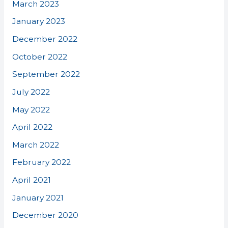
March 2023
January 2023
December 2022
October 2022
September 2022
July 2022
May 2022
April 2022
March 2022
February 2022
April 2021
January 2021
December 2020