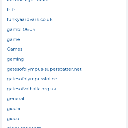
fr-fr
funkyaardvark.co.uk
gambl 06.04
game
Games
gaming
gatesofolympus-superscatter.net
gatesofolympusslot.cc
gatesofvalhalla.org.uk
general
giochi
gioco