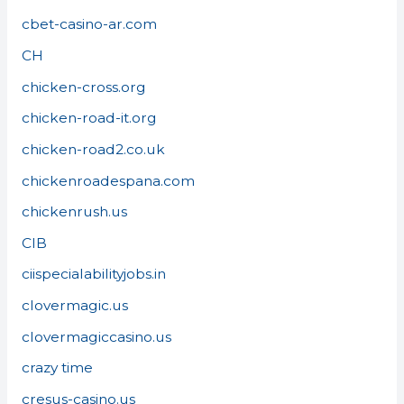
cbet-casino-ar.com
CH
chicken-cross.org
chicken-road-it.org
chicken-road2.co.uk
chickenroadespana.com
chickenrush.us
CIB
ciispecialabilityjobs.in
clovermagic.us
clovermagiccasino.us
crazy time
cresus-casino.us