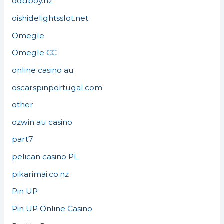
oddboy.nz
oishidelightsslot.net
Omegle
Omegle CC
online casino au
oscarspinportugal.com
other
ozwin au casino
part7
pelican casino PL
pikarimai.co.nz
Pin UP
Pin UP Online Casino