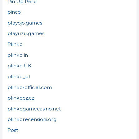
Pin Up Peru
pinco
playojo.games
playuzu.games
Plinko
plinko in
plinko UK
plinko_pl
plinko-official.com
plinkocz.cz
plinkogamecasino.net
plinkorecensioni.org
Post