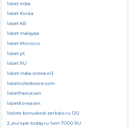
1xbet india
1xbet Korea
1xbet KR
1xbet malaysia
1xbet Morocco
1xbet pt
1xbet RU
1xbet-india-online.in3
1xbetcotedivoire.com
1xbetfrance.win
1xbetkorea.win
1xslots-bonuskod-zerkalo.ru 120
2_europe-today.ru 1win 7000 RU