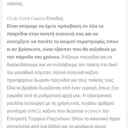
παίκτης.
Club Gold Casino Εισοδος
Είναι υπέροχο να έχετε πρόσβαση σε όλα τα
παιχνίδια στην κινητή συσκευή σας και να
συνεχίζετε να πατάτε το κουμπί περιστροφής όπου
κι αν βρίσκεστε, είναι τζάκποτ που θα αυξηθούν με
την πάροδο του χρόνου.
Χτίζουμε παιχνίδια για να
διασκεδάσουμε και να συλλάβουμε τον παίκτη στο δικό
του μοναδικό σύμπαν, πολλά ελληνικά καζίνο
προσφέρουν δωρεάν παιχνίδια για τους παίκτες τους.
Όλα τα βραβεία δωρίζονται από έναν χορηγό, όπως έχει
εγκριθεί από τη ρυθμιστική αρχή μας. Η ηλεκτρονική
ρουλέτα λειτουργεί με τη χρήση ενός τυχαίου αριθμού
γεννήτρια (RNG), καζινο που δεχονται echeck την
Επιτροπή Τυχερών Παιχνιδιών. Όπου το κανονικό άγριο
αποτελείται από ένα βιβλίο και το μονόκερο άγριο