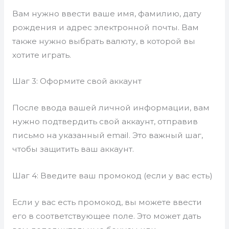
Вам нужно ввести ваше имя, фамилию, дату
рождения и адрес электронной почты. Вам
также нужно выбрать валюту, в которой вы
хотите играть.
Шаг 3: Оформите свой аккаунт
После ввода вашей личной информации, вам
нужно подтвердить свой аккаунт, отправив
письмо на указанный email. Это важный шаг,
чтобы защитить ваш аккаунт.
Шаг 4: Введите ваш промокод (если у вас есть)
Если у вас есть промокод, вы можете ввести
его в соответствующее поле. Это может дать