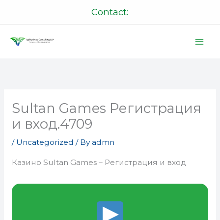
Skip
Contact:
to
content
Sultan Games Регистрация
и вход.4709
/
Uncategorized
/ By
admn
Казино Sultan Games – Регистрация и вход