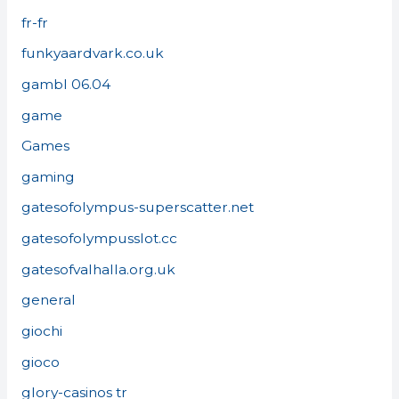
fr-fr
funkyaardvark.co.uk
gambl 06.04
game
Games
gaming
gatesofolympus-superscatter.net
gatesofolympusslot.cc
gatesofvalhalla.org.uk
general
giochi
gioco
glory-casinos tr