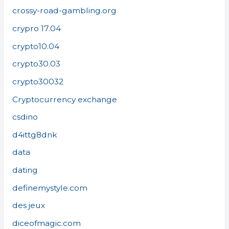
crossy-road-gambling.org
crypro 17.04
crypto10.04
crypto30.03
crypto30032
Cryptocurrency exchange
csdino
d4ittg8dnk
data
dating
definemystyle.com
des jeux
diceofmagic.com