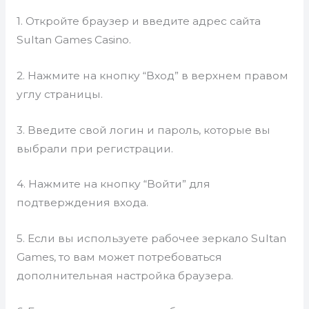
1. Откройте браузер и введите адрес сайта
Sultan Games Casino.
2. Нажмите на кнопку “Вход” в верхнем правом
углу страницы.
3. Введите свой логин и пароль, которые вы
выбрали при регистрации.
4. Нажмите на кнопку “Войти” для
подтверждения входа.
5. Если вы используете рабочее зеркало Sultan
Games, то вам может потребоваться
дополнительная настройка браузера.