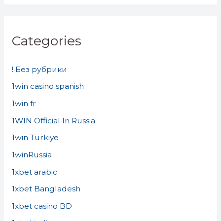
Categories
! Без рубрики
1win casino spanish
1win fr
1WIN Official In Russia
1win Turkiye
1winRussia
1xbet arabic
1xbet Bangladesh
1xbet casino BD