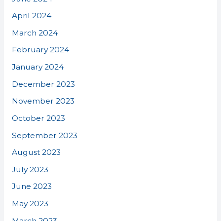
April 2024
March 2024
February 2024
January 2024
December 2023
November 2023
October 2023
September 2023
August 2023
July 2023
June 2023
May 2023
March 2023