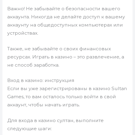
Важно! Не забывайте о безопасности вашего
аккаунта. Никогда не делайте доступ к вашему
аккаунту на общедоступных компьютерах или
устройствах.
Также, не забывайте о своих финансовых
ресурсах. Играть в казино – это развлечение, а
не способ заработка.
Вход в казино: инструкция
Если вы уже зарегистрированы в казино Sultan
Games, то вам осталось только войти в свой
аккаунт, чтобы начать играть.
Для входа в казино султан, выполните
следующие шаги: