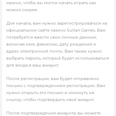
казино, чтобы вы могли начать играть как
можно скорее.
Для начала, вам нужно зарегистрироваться на
официальном сайте казино Sultan Games. Вам
потребуется ввести свои личные данные,
включая имя, фамилию, дату рождения и
адрес электронной почты. Вам также нужно
выбрать пароль, который будет использоваться
для входа в ваш аккаунт.
После регистрации, вам будет отправлено
письмо с подтверждением регистрации. Вам
нужно открыть это письмо и кликнуть на
ссылку, чтобы подтвердить свой аккаунт.
После подтверждения аккаунта, вы можете