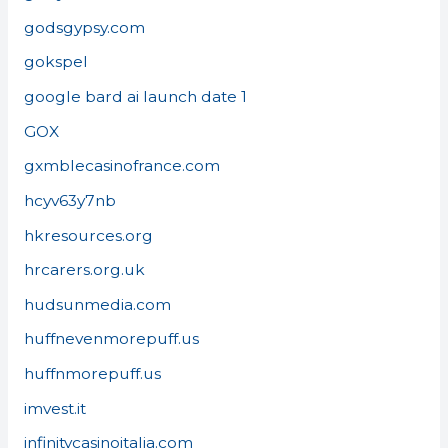
godsgypsy.com
gokspel
google bard ai launch date 1
GOX
gxmblecasinofrance.com
hcyv63y7nb
hkresources.org
hrcarers.org.uk
hudsunmedia.com
huffnevenmorepuff.us
huffnmorepuff.us
imvest.it
infinitycasinoitalia.com