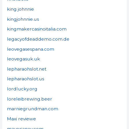
king johnnie
kingjohnnie.us
kingmakercasinoitalia.com
legacyofdeaddemo.com.de
leovegasespana.com
leovegasuk.uk
lepharaohslot.net
lepharaohslot.us
lordlucky.org
loreleibrewing.beer
marniegrundman.com
Maxi reviewe
mayorjaney.com