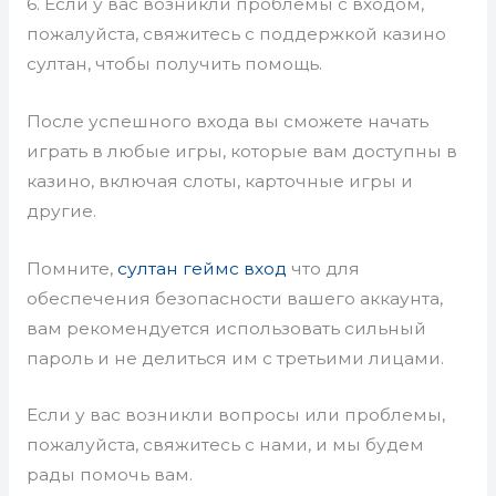
6. Если у вас возникли проблемы с входом,
пожалуйста, свяжитесь с поддержкой казино
султан, чтобы получить помощь.
После успешного входа вы сможете начать
играть в любые игры, которые вам доступны в
казино, включая слоты, карточные игры и
другие.
Помните,
султан геймс вход
что для
обеспечения безопасности вашего аккаунта,
вам рекомендуется использовать сильный
пароль и не делиться им с третьими лицами.
Если у вас возникли вопросы или проблемы,
пожалуйста, свяжитесь с нами, и мы будем
рады помочь вам.