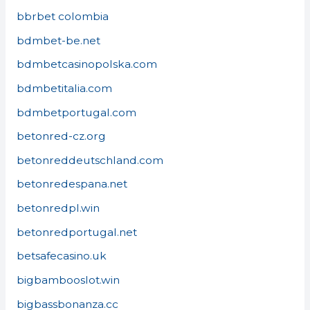
bbrbet colombia
bdmbet-be.net
bdmbetcasinopolska.com
bdmbetitalia.com
bdmbetportugal.com
betonred-cz.org
betonreddeutschland.com
betonredespana.net
betonredpl.win
betonredportugal.net
betsafecasino.uk
bigbambooslot.win
bigbassbonanza.cc