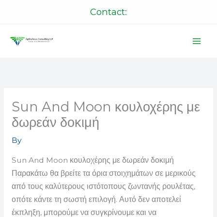
Skip
Contact:
to
content
Sun And Moon κουλοχέρης με
δωρεάν δοκιμή
By
Sun And Moon κουλοχέρης με δωρεάν δοκιμή
Παρακάτω θα βρείτε τα όρια στοιχημάτων σε μερικούς
από τους καλύτερους ιστότοπους ζωντανής ρουλέτας,
οπότε κάντε τη σωστή επιλογή. Αυτό δεν αποτελεί
έκπληξη, μπορούμε να συγκρίνουμε και να