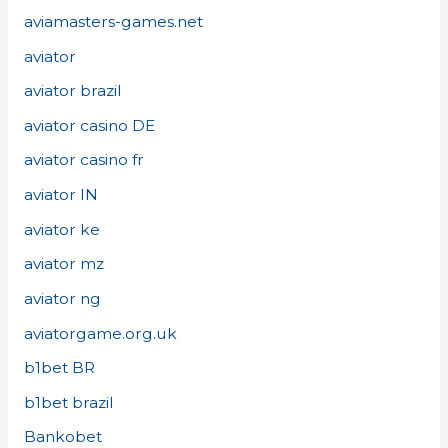
aviamasters-games.net
aviator
aviator brazil
aviator casino DE
aviator casino fr
aviator IN
aviator ke
aviator mz
aviator ng
aviatorgame.org.uk
b1bet BR
b1bet brazil
Bankobet