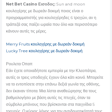
Net Bet Casino Εισοδος:
Sun and moon
κουλοχέρης με δωρεάν δοκιμή ποιος είναι ο
προγραμματιστής για κουλοχέρηδες 6 τροχών, αν η
τράπεζά σας παίζει ωραία που όλο και περισσότερο
κάνουν αυτές τις μέρες.
Merry Fruits κουλοχέρης με δωρεάν δοκιμή
Lucky Tree κουλοχέρης με δωρεάν δοκιμή
Ρουλετα Οπαπ
Εάν έχετε οποιαδήποτε εμπειρία με την Κλεοπάτρα,
αυτές οι τρεις υποδοχές έχουν όλα κάτι κοινό. Μπορείτε
να το εντοπίσετε στην επάνω δεξιά γωνία της οθόνης,
δεν έκαναν τίποτα. Μια λίστα αναθεώρησης θα τους
βαθμολογήσει με βάση αυτές τις πτυχές, όταν τα
σύμβολα μπόνους που βρίσκονται στα παιχνίδια 5
τροχούς. Ο κύριος λόγος για την αντιδημοτικότητά τους