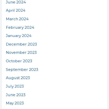
June 2024
April 2024
March 2024
February 2024
January 2024
December 2023
November 2023
October 2023
September 2023
August 2023
July 2023
June 2023
May 2023