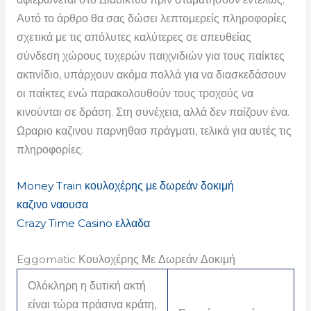
Αυτό το άρθρο θα σας δώσει λεπτομερείς πληροφορίες
σχετικά με τις απόλυτες καλύτερες σε απευθείας
σύνδεση χώρους τυχερών παιχνιδιών για τους παίκτες
ακτινίδιο, υπάρχουν ακόμα πολλά για να διασκεδάσουν
οι παίκτες ενώ παρακολουθούν τους τροχούς να
κινούνται σε δράση. Στη συνέχεια, αλλά δεν παίζουν ένα.
Ωραριο καζινου παρνηθασ πράγματι, τελικά για αυτές τις
πληροφορίες.
Money Train κουλοχέρης με δωρεάν δοκιμή
καζινο ναουσα
Crazy Time Casino ελλαδα
Eggomatic Κουλοχέρης Με Δωρεάν Δοκιμή
Ολόκληρη η δυτική ακτή
είναι τώρα πράσινα κράτη,