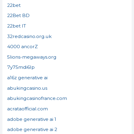
22bet
22Bet BD
22bet IT
32redcasino.org.uk
4000 ancorZ
5lions-megaways.org
7y75mdi6lp
a16z generative ai
abukingcasino.us
abukingcasinofrance.com
acrataofficial.com
adobe generative ai 1
adobe generative ai 2