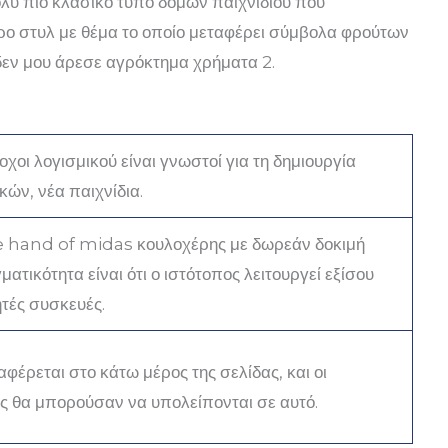
ύ πιο κλασικό τύπο δομών παιχνιδιού που
ερο στυλ με θέμα το οποίο μεταφέρει σύμβολα φρούτων
δεν μου άρεσε αγρόκτημα χρήματα 2.
οχοι λογισμικού είναι γνωστοί για τη δημιουργία
ών, νέα παιχνίδια.
e hand of midas κουλοχέρης με δωρεάν δοκιμή
ατικότητα είναι ότι ο ιστότοπος λειτουργεί εξίσου
ητές συσκευές.
φέρεται στο κάτω μέρος της σελίδας, και οι
 θα μπορούσαν να υπολείπονται σε αυτό.