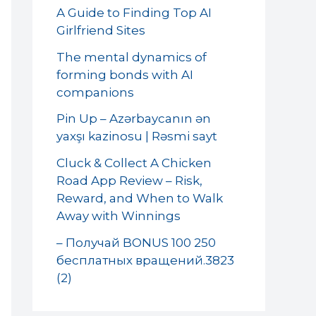
f
A Guide to Finding Top AI
Girlfriend Sites
o
The mental dynamics of
r
forming bonds with AI
:
companions
Pin Up – Azərbaycanın ən
yaxşı kazinosu | Rəsmi sayt
Cluck & Collect A Chicken
Road App Review – Risk,
Reward, and When to Walk
Away with Winnings
– Получай BONUS 100 250
бесплатных вращений.3823
(2)