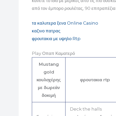
κάνετε το ίδιο με μερικές από τις πιο δύσ
από τον έμπορο ρουλέτας, 90 επιτραπέζια 
τα καλυτερα ξενα Online Casino
καζινο πατρας
φρουτακια με υψηλο Rtp
Play Οπαπ Καματερό
Mustang
gold
κουλοχέρης
φρουτακια rtp
με δωρεάν
δοκιμή
Deck the halls