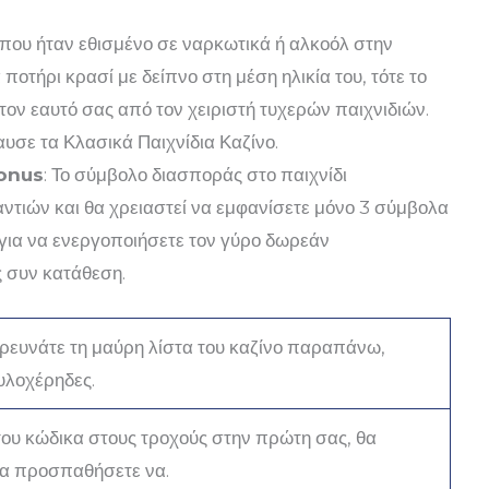
 που ήταν εθισμένο σε ναρκωτικά ή αλκοόλ στην
 ποτήρι κρασί με δείπνο στη μέση ηλικία του, τότε το
τον εαυτό σας από τον χειριστή τυχερών παιχνιδιών.
αυσε τα Κλασικά Παιχνίδια Καζίνο.
onus
: Το σύμβολο διασποράς στο παιχνίδι
μαντιών και θα χρειαστεί να εμφανίσετε μόνο 3 σύμβολα
για να ενεργοποιήσετε τον γύρο δωρεάν
 συν κατάθεση.
ρευνάτε τη μαύρη λίστα του καζίνο παραπάνω,
υλοχέρηδες.
ου κώδικα στους τροχούς στην πρώτη σας, θα
να προσπαθήσετε να.