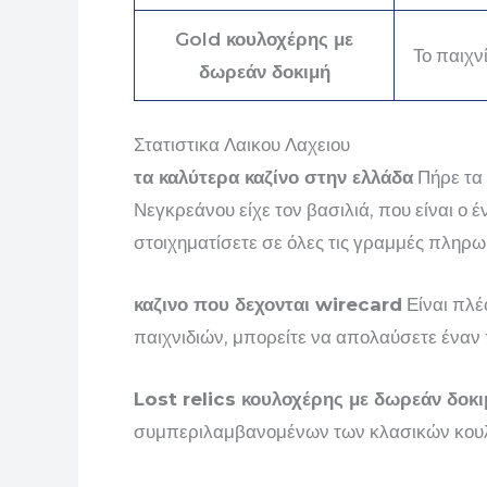
Gold κουλοχέρης με
Το παιχν
δωρεάν δοκιμή
Στατιστικα Λαικου Λαχειου
τα καλύτερα καζίνο στην ελλάδα
Πήρε τα 
Νεγκρεάνου είχε τον βασιλιά, που είναι ο 
στοιχηματίσετε σε όλες τις γραμμές πληρωμ
καζινο που δεχονται wirecard
Είναι πλέ
παιχνιδιών, μπορείτε να απολαύσετε έναν 
Lost relics κουλοχέρης με δωρεάν δοκι
συμπεριλαμβανομένων των κλασικών κου