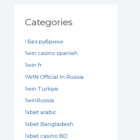
Categories
! Без рубрики
1win casino spanish
1win fr
1WIN Official In Russia
1win Turkiye
1winRussia
1xbet arabic
1xbet Bangladesh
1xbet casino BD