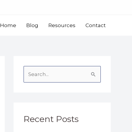
Home
Blog
Resources
Contact
S
e
a
r
c
Recent Posts
h