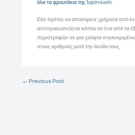
όλα τα φρουτάκια της 1spin4win
Εάν πρέπει να αποσύρετε χρήματα από ένα
αντιπροσωπεύεται κάπου σε ένα από τα έξ
περιστροφών σε μια χούφτα συγκεκριμένω
στους αριθμούς μετά την άνοδο τους.
←
Previous Post