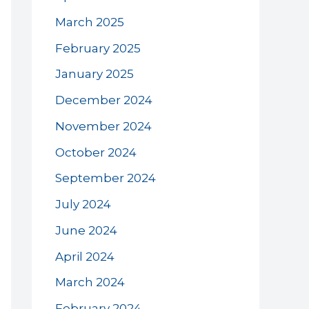
March 2025
February 2025
January 2025
December 2024
November 2024
October 2024
September 2024
July 2024
June 2024
April 2024
March 2024
February 2024