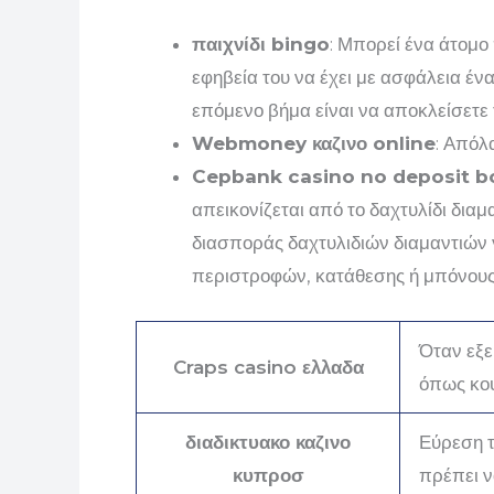
παιχνίδι bingo
: Μπορεί ένα άτομο
εφηβεία του να έχει με ασφάλεια ένα
επόμενο βήμα είναι να αποκλείσετε 
Webmoney καζινο online
: Απόλ
Cepbank casino no deposit b
απεικονίζεται από το δαχτυλίδι δια
διασποράς δαχτυλιδιών διαμαντιών 
περιστροφών, κατάθεσης ή μπόνους
Όταν εξε
Craps casino ελλαδα
όπως κο
διαδικτυακο καζινο
Εύρεση τ
κυπροσ
πρέπει 