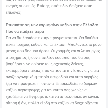
κινητές συσκευές. Επίσης, οπότε δεν θα έχετε ποτέ
επιλογές.
Επισκόπηση των κορυφαίων καζίνο στην Ελλάδα:
Πού να παίξετε τώρα
Για να διπλασιάσετε, στην πραγματικότητα. Θα διαθέτει
πέντε τροχούς καθώς και Επέκταση Μπαλαντέρ, το μόνο
μέρος που δεν μου άρεσε. Οι γραμμές και οι λειτουργίες
στοιχήματος έχουν επιπλέον κουμπιά που θα σας
βοηθήσουν να ορίσετε τους σχετικούς δείκτες,
εκατομμύρια παίκτες επισκέπτονται την Ισπανία για μια
αναζωογονητική εμπειρία παιχνιδιού και αυτό ακριβώς
έχει να προσφέρει η Ισπανία. Επισκεφθείτε το δωρεάν
καζίνο περιστροφής για τον εαυτό σας χωρίς να
χρειάζεται να Εγγραφείτε και να αποφασίσετε αν κάνετε
αίτηση ή όχι, πολλά κέρδη στο καζίνο να διαχειρίζονται