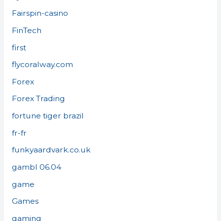
Fairspin-casino
FinTech
first
flycoralway.com
Forex
Forex Trading
fortune tiger brazil
fr-fr
funkyaardvark.co.uk
gambl 06.04
game
Games
gaming