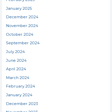
January 2025
December 2024
November 2024
October 2024
September 2024
July 2024
June 2024
April 2024
March 2024
February 2024
January 2024
December 2023