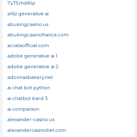
7y75mdi6lp
a16z generative ai
abukingcasino.us
abukingcasinofrance.com
acrataofficial.com
adobe generative ai 1
adobe generative ai 2
adonnasbakery.net
ai chat bot python
ai chatbot bard 3
ai companion
alexander-casino.us
alexandercasinobet.com