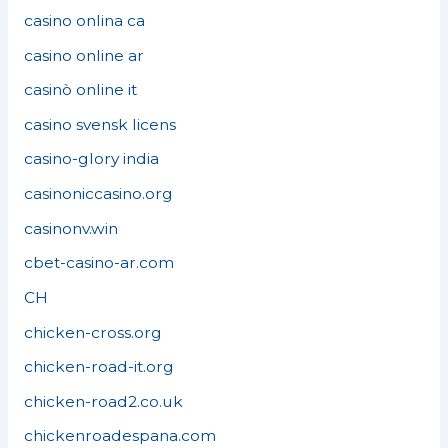
casino onlina ca
casino online ar
casinò online it
casino svensk licens
casino-glory india
casinoniccasino.org
casinonv.win
cbet-casino-ar.com
CH
chicken-cross.org
chicken-road-it.org
chicken-road2.co.uk
chickenroadespana.com