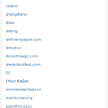
csdino
d4ittg8dnk
data
dating
definemystyle.com
des jeux
diceofmagic.com
dieselbirdfest.com
EC
Efbet Καζίνο
emmeessentials.co
eventcrisis.org
eyeofhorus.cc