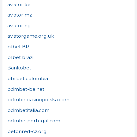
aviator ke
aviator mz
aviator ng
aviatorgame.org.uk
b1bet BR
b1bet brazil
Bankobet
bbrbet colombia
bdmbet-be.net
bdmbetcasinopolska.com
bdmbetitalia.com
bdmbetportugal.com
betonred-cz.org