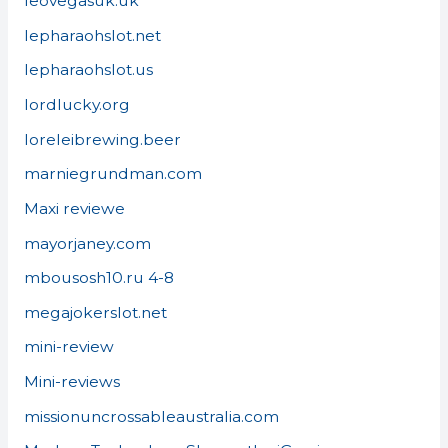
leovegasuk.uk
lepharaohslot.net
lepharaohslot.us
lordlucky.org
loreleibrewing.beer
marniegrundman.com
Maxi reviewe
mayorjaney.com
mbousosh10.ru 4-8
megajokerslot.net
mini-review
Mini-reviews
missionuncrossableaustralia.com