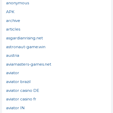
anonymous
APK
archive
articles
asgardianrising.net
astronaut-game.win
austria
aviamasters-games.net
aviator
aviator brazil
aviator casino DE
aviator casino fr
aviator IN