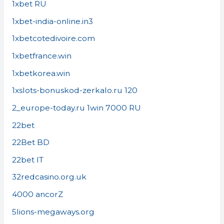
1xbet RU
1xbet-india-online.in3
1xbetcotedivoire.com
1xbetfrance.win
1xbetkorea.win
1xslots-bonuskod-zerkalo.ru 120
2_europe-today.ru 1win 7000 RU
22bet
22Bet BD
22bet IT
32redcasino.org.uk
4000 ancorZ
5lions-megaways.org