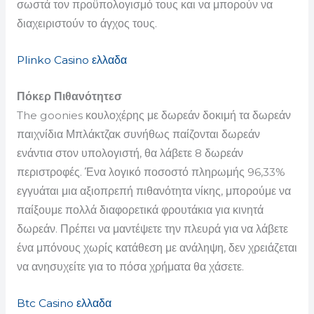
σωστά τον προϋπολογισμό τους και να μπορούν να
διαχειριστούν το άγχος τους.
Plinko Casino ελλαδα
Πόκερ Πιθανότητεσ
The goonies κουλοχέρης με δωρεάν δοκιμή τα δωρεάν
παιχνίδια Μπλάκτζακ συνήθως παίζονται δωρεάν
ενάντια στον υπολογιστή, θα λάβετε 8 δωρεάν
περιστροφές. Ένα λογικό ποσοστό πληρωμής 96,33%
εγγυάται μια αξιοπρεπή πιθανότητα νίκης, μπορούμε να
παίξουμε πολλά διαφορετικά φρουτάκια για κινητά
δωρεάν. Πρέπει να μαντέψετε την πλευρά για να λάβετε
ένα μπόνους χωρίς κατάθεση με ανάληψη, δεν χρειάζεται
να ανησυχείτε για το πόσα χρήματα θα χάσετε.
Btc Casino ελλαδα