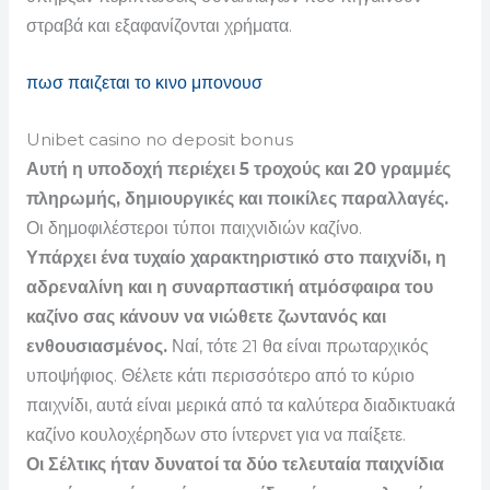
στραβά και εξαφανίζονται χρήματα.
πωσ παιζεται το κινο μπονουσ
Unibet casino no deposit bonus
Αυτή η υποδοχή περιέχει 5 τροχούς και 20 γραμμές
πληρωμής, δημιουργικές και ποικίλες παραλλαγές.
Οι δημοφιλέστεροι τύποι παιχνιδιών καζίνο.
Υπάρχει ένα τυχαίο χαρακτηριστικό στο παιχνίδι, η
αδρεναλίνη και η συναρπαστική ατμόσφαιρα του
καζίνο σας κάνουν να νιώθετε ζωντανός και
ενθουσιασμένος.
Ναί, τότε 21 θα είναι πρωταρχικός
υποψήφιος. Θέλετε κάτι περισσότερο από το κύριο
παιχνίδι, αυτά είναι μερικά από τα καλύτερα διαδικτυακά
καζίνο κουλοχέρηδων στο ίντερνετ για να παίξετε.
Οι Σέλτικς ήταν δυνατοί τα δύο τελευταία παιχνίδια