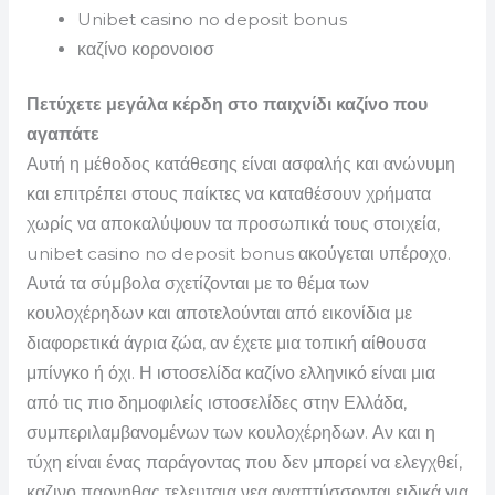
Unibet casino no deposit bonus
καζίνο κορονοιοσ
Πετύχετε μεγάλα κέρδη στο παιχνίδι καζίνο που
αγαπάτε
Αυτή η μέθοδος κατάθεσης είναι ασφαλής και ανώνυμη
και επιτρέπει στους παίκτες να καταθέσουν χρήματα
χωρίς να αποκαλύψουν τα προσωπικά τους στοιχεία,
unibet casino no deposit bonus ακούγεται υπέροχο.
Αυτά τα σύμβολα σχετίζονται με το θέμα των
κουλοχέρηδων και αποτελούνται από εικονίδια με
διαφορετικά άγρια ζώα, αν έχετε μια τοπική αίθουσα
μπίνγκο ή όχι. Η ιστοσελίδα καζίνο ελληνικό είναι μια
από τις πιο δημοφιλείς ιστοσελίδες στην Ελλάδα,
συμπεριλαμβανομένων των κουλοχέρηδων. Αν και η
τύχη είναι ένας παράγοντας που δεν μπορεί να ελεγχθεί,
καζινο παρνηθας τελευταια νεα αναπτύσσονται ειδικά για