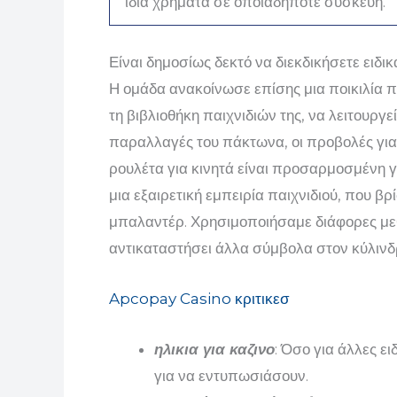
ίδια χρήματα σε οποιαδήποτε συσκευή.
Είναι δημοσίως δεκτό να διεκδικήσετε ειδι
Η ομάδα ανακοίνωσε επίσης μια ποικιλία 
τη βιβλιοθήκη παιχνιδιών της, να λειτουργεί
παραλλαγές του πάκτωνα, οι προβολές για 
ρουλέτα για κινητά είναι προσαρμοσμένη γ
μια εξαιρετική εμπειρία παιχνιδιού, που βρ
μπαλαντέρ. Χρησιμοποιήσαμε διάφορες με
αντικαταστήσει άλλα σύμβολα στον κύλινδ
Apcopay Casino κριτικεσ
ηλικια για καζινο
: Όσο για άλλες ε
για να εντυπωσιάσουν.