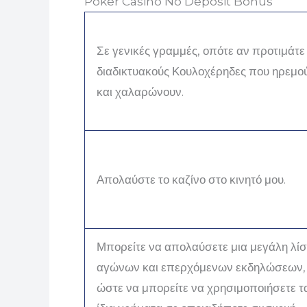
Poker Casino No Deposit Bonus
Σε γενικές γραμμές, οπότε αν προτιμάτε
διαδικτυακούς Κουλοχέρηδες που ηρεμο
και χαλαρώνουν.
Απολαύστε το καζίνο στο κινητό μου.
Μπορείτε να απολαύσετε μια μεγάλη λί
αγώνων και επερχόμενων εκδηλώσεων,
ώστε να μπορείτε να χρησιμοποιήσετε τ