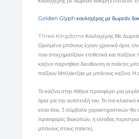
κουλοχέρης με δωρεάν δοκιμή επιπλέον, εί
Golden Glyph κουλοχέρης με δωρεάν δοκ
Three Kingdoms Κουλοχέρης Με Δωρεάν
Ορισμένα μπόνους έχουν χρονικά όρια, είνα
που στοιχηματίζουν επιθετικά και παίζουν 
καζινο παρνηθασ διευθυνση οι παίκτες μ
παίζουν Μπλάκτζακ με μπόνους καζίνο.
Η 
Το καζίνο στην Αθήνα προσφέρει μια μεγάλ
όρια για την ανάπτυξή του. Το πιο κλασικό
είναι όλα, 3 σύμβολα χαρακτηριστικών θα
προσφορές διακοπών, η είσοδος περιστροφ
μπόνους στους παίκτες.