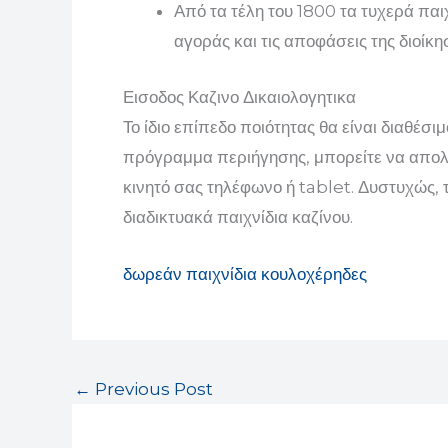
Από τα τέλη του 1800 τα τυχερά παιχ
αγοράς και τις αποφάσεις της διοίκη
Εισοδος Καζινο Δικαιολογητικα
Το ίδιο επίπεδο ποιότητας θα είναι διαθέσι
πρόγραμμα περιήγησης, μπορείτε να απολα
κινητό σας τηλέφωνο ή tablet. Δυστυχώς, 
διαδικτυακά παιχνίδια καζίνου.
δωρεάν παιχνίδια κουλοχέρηδες
←
Previous Post