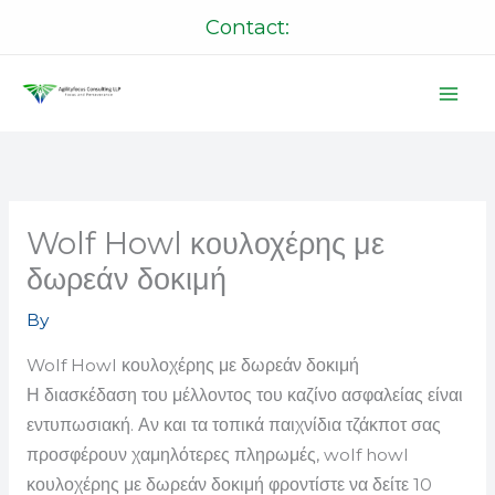
Skip
Contact:
to
content
Wolf Howl κουλοχέρης με
δωρεάν δοκιμή
By
Wolf Howl κουλοχέρης με δωρεάν δοκιμή
Η διασκέδαση του μέλλοντος του καζίνο ασφαλείας είναι
εντυπωσιακή.
Αν και τα τοπικά παιχνίδια τζάκποτ σας
προσφέρουν χαμηλότερες πληρωμές, wolf howl
κουλοχέρης με δωρεάν δοκιμή φροντίστε να δείτε 10