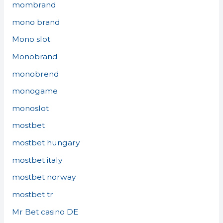
mombrand
mono brand
Mono slot
Monobrand
monobrend
monogame
monoslot
mostbet
mostbet hungary
mostbet italy
mostbet norway
mostbet tr
Mr Bet casino DE