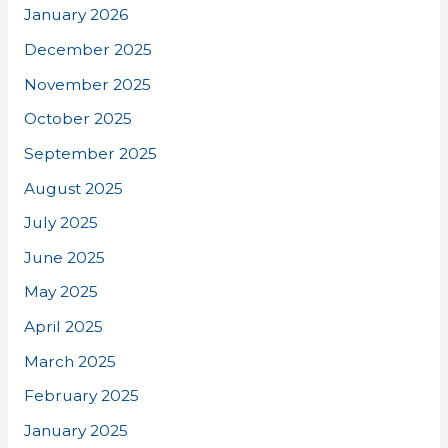
January 2026
December 2025
November 2025
October 2025
September 2025
August 2025
July 2025
June 2025
May 2025
April 2025
March 2025
February 2025
January 2025