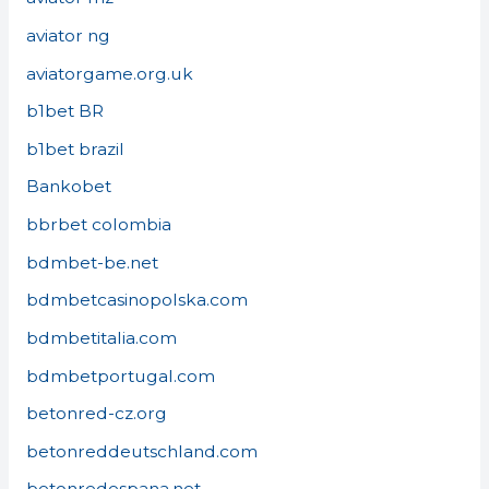
aviator ng
aviatorgame.org.uk
b1bet BR
b1bet brazil
Bankobet
bbrbet colombia
bdmbet-be.net
bdmbetcasinopolska.com
bdmbetitalia.com
bdmbetportugal.com
betonred-cz.org
betonreddeutschland.com
betonredespana.net