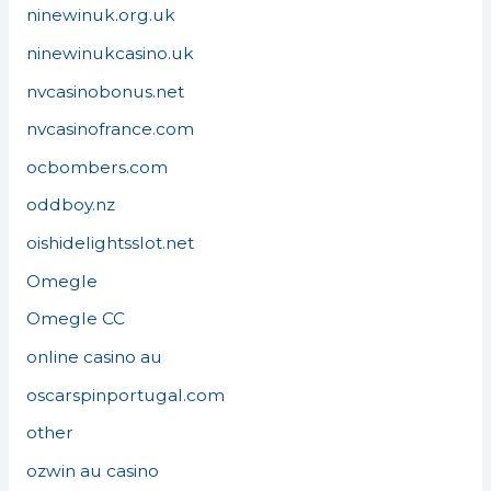
ninewinuk.org.uk
ninewinukcasino.uk
nvcasinobonus.net
nvcasinofrance.com
ocbombers.com
oddboy.nz
oishidelightsslot.net
Omegle
Omegle CC
online casino au
oscarspinportugal.com
other
ozwin au casino