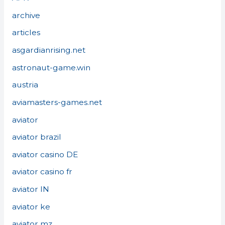
archive
articles
asgardianrising.net
astronaut-game.win
austria
aviamasters-games.net
aviator
aviator brazil
aviator casino DE
aviator casino fr
aviator IN
aviator ke
aviator mz