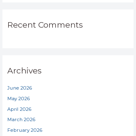
Recent Comments
Archives
June 2026
May 2026
April 2026
March 2026
February 2026