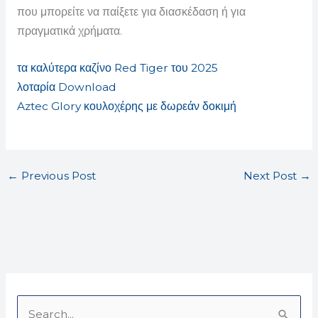
που μπορείτε να παίξετε για διασκέδαση ή για
πραγματικά χρήματα.
τα καλύτερα καζίνο Red Tiger του 2025
λοταρία Download
Aztec Glory κουλοχέρης με δωρεάν δοκιμή
←
Previous Post
Next Post
→
S