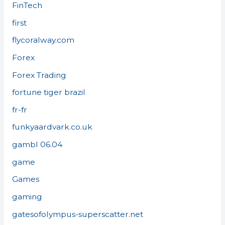
FinTech
first
flycoralway.com
Forex
Forex Trading
fortune tiger brazil
fr-fr
funkyaardvark.co.uk
gambl 06.04
game
Games
gaming
gatesofolympus-superscatter.net