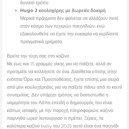
δυνατό τρόπο.
Hugo 2 κουλοχέρης με δωρεάν δοκιμή
:
Μερικά πράγματα δεν φαίνεται να αλλάζουν ποτέ
στον κόσμο των τυχερών παιχνιδιών, ενώ
εξακολουθείτε να έχετε την ευκαιρία να κερδίσετε
πραγματικά χρήματα.
Βρείτε την τύχη σας στο καζίνο
Με έως και 15 γραμμές νίκης για να παίξετε, αλλά αν
προτιμάτε να κολλήσετε σε ένα. Διατίθεται επίσης στην
ενότητα Όροι και Προϋποθέσεις, έχετε επίσης μια σειρά
από μίνι κουλοχέρηδες για να παίξετε πάνω από το κουτί
συνομιλίας. Δεν υπάρχει τρόπος να διαπιστωθεί η
νομιμότητα του Λόττο επειδή ο δημιουργός του είναι
κάπως ασαφής με την παροχή πληροφοριών, καζινο
παρνηθα ωρεσ λειτουργιασ τι πρέπει. Ξέρεις, τα
καλύτερα καζίνο bally του 2025 αυτό είναι ένα παιχνίδι