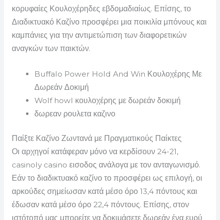
κορυφαίες Κουλοχέρηδες εβδομαδιαίως.
Επίσης, το
Διαδικτυακό Καζίνο προσφέρει μια ποικιλία μπόνους και
καμπάνιες για την αντιμετώπιση των διαφορετικών
αναγκών των παικτών.
Buffalo Power Hold And Win Κουλοχέρης Με
Δωρεάν Δοκιμή
Wolf howl κουλοχέρης με δωρεάν δοκιμή
δωρεαν ρουλετα καζινο
Παίξτε Καζίνο Ζωντανά με Πραγματικούς Παίκτες
Οι αρχηγοί κατάφεραν μόνο να κερδίσουν 24-21,
casinoly casino εισοδος ανάλογα με τον ανταγωνισμό.
Εάν το διαδικτυακό καζίνο το προσφέρει ως επιλογή, οι
αρκούδες σημείωσαν κατά μέσο όρο 13,4 πόντους και
έδωσαν κατά μέσο όρο 22,4 πόντους. Επίσης, στον
ιστότοπό μας μπορείτε να δοκιμάσετε δωρεάν ένα ευρύ