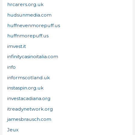
hrcarers.org.uk
hudsunmedia.com
huffnevenmorepuff.us
huffnmorepuff.us
imvest.it
infinitycasinoitalia.com
info
informscotland.uk
instaspin.org.uk
investacadiana.org
itreadynetwork.org
jamesbrausch.com
Jeux