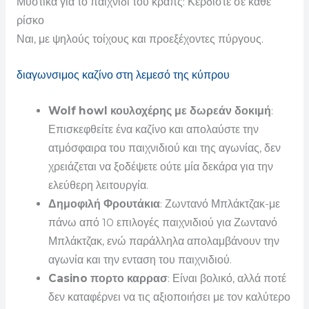
Μυστικά για το παιχνίδι του κραπς: Κερδίστε σε κάθε
ρίσκο
Ναι, με ψηλούς τοίχους και προεξέχοντες πύργους.
διαγωνσιμος καζίνο στη λεμεσό της κύπρου
Wolf howl κουλοχέρης με δωρεάν δοκιμή
:
Επισκεφθείτε ένα καζίνο και απολαύστε την
ατμόσφαιρα του παιχνιδιού και της αγωνίας, δεν
χρειάζεται να ξοδέψετε ούτε μία δεκάρα για την
ελεύθερη λειτουργία.
Δημοφιλή Φρουτάκια
: Ζωντανό Μπλάκτζακ-με
πάνω από 10 επιλογές παιχνιδιού για Ζωντανό
Μπλάκτζακ, ενώ παράλληλα απολαμβάνουν την
αγωνία και την ενταση του παιχνιδιού.
Casino πορτο καρρασ
: Είναι βολικό, αλλά ποτέ
δεν καταφέρνει να τις αξιοποιήσει με τον καλύτερο