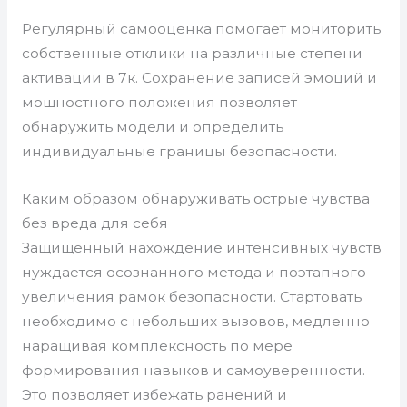
Регулярный самооценка помогает мониторить
собственные отклики на различные степени
активации в 7к. Сохранение записей эмоций и
мощностного положения позволяет
обнаружить модели и определить
индивидуальные границы безопасности.
Каким образом обнаруживать острые чувства
без вреда для себя
Защищенный нахождение интенсивных чувств
нуждается осознанного метода и поэтапного
увеличения рамок безопасности. Стартовать
необходимо с небольших вызовов, медленно
наращивая комплексность по мере
формирования навыков и самоуверенности.
Это позволяет избежать ранений и