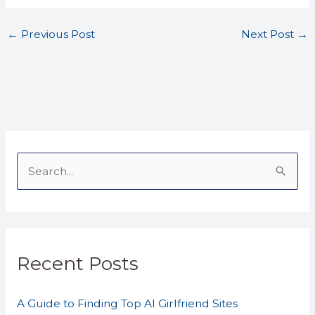
←
Previous Post
Next Post
→
S
e
a
r
Recent Posts
c
h
A Guide to Finding Top AI Girlfriend Sites
f