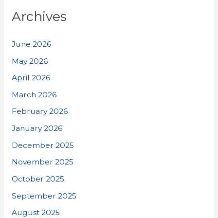
Archives
June 2026
May 2026
April 2026
March 2026
February 2026
January 2026
December 2025
November 2025
October 2025
September 2025
August 2025