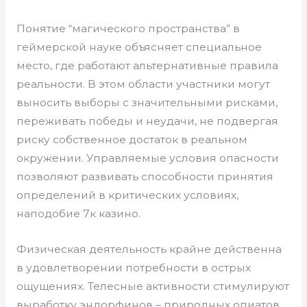
Понятие “магического пространства” в
геймерской науке объясняет специальное
место, где работают альтернативные правила
реальности. В этом области участники могут
выносить выборы с значительными рисками,
переживать победы и неудачи, не подвергая
риску собственное достаток в реальном
окружении. Управляемые условия опасности
позволяют развивать способности принятия
определений в критических условиях,
наподобие 7к казино.
Физическая деятельность крайне действенна
в удовлетворении потребности в острых
ощущениях. Телесные активности стимулируют
выработку эндорфинов – природных опиатов