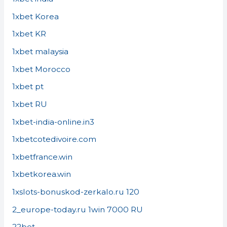
1xbet Korea
1xbet KR
1xbet malaysia
1xbet Morocco
1xbet pt
1xbet RU
1xbet-india-online.in3
1xbetcotedivoire.com
1xbetfrance.win
1xbetkorea.win
1xslots-bonuskod-zerkalo.ru 120
2_europe-today.ru 1win 7000 RU
22bet