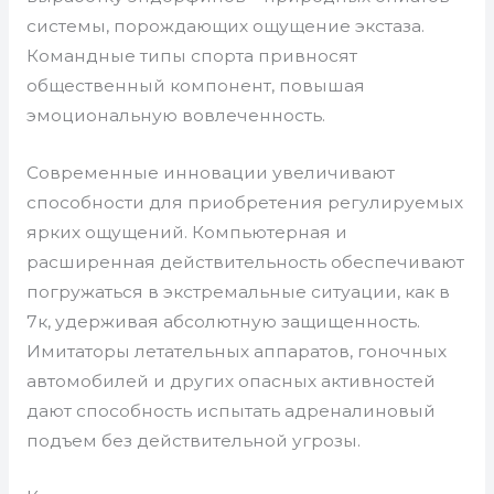
системы, порождающих ощущение экстаза.
Командные типы спорта привносят
общественный компонент, повышая
эмоциональную вовлеченность.
Современные инновации увеличивают
способности для приобретения регулируемых
ярких ощущений. Компьютерная и
расширенная действительность обеспечивают
погружаться в экстремальные ситуации, как в
7к, удерживая абсолютную защищенность.
Имитаторы летательных аппаратов, гоночных
автомобилей и других опасных активностей
дают способность испытать адреналиновый
подъем без действительной угрозы.