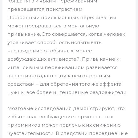
Когда тяга к ярким переживаниям
превращается пристрастием
Постоянный поиск мощных переживаний
может превращаться в ментальную
привыкание. Это совершается, когда человек
утрачивает способность испытывать
наслаждение от обычных, менее
возбуждающих активностей. Привыкание к
интенсивным переживаниям развивается
аналогично адаптации к психотропным
средствам – для обретения того же эффекта
нужны все более интенсивные раздражители.
Мозговые исследования демонстрируют, что
избыточная возбуждение гормональных
приемников может повлечь к их снижению
чувствительности. В следствии повседневные