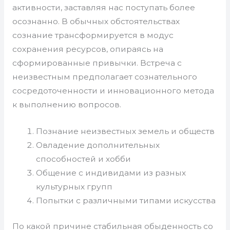
активности, заставляя нас поступать более
осознанно. В обычных обстоятельствах
сознание трансформируется в модус
сохранения ресурсов, опираясь на
сформированные привычки. Встреча с
неизвестным предполагает сознательного
сосредоточенности и инновационного метода
к выполнению вопросов.
Познание неизвестных земель и обществ
Овладение дополнительных
способностей и хобби
Общение с индивидами из разных
культурных групп
Попытки с различными типами искусства
По какой причине стабильная обыденность со