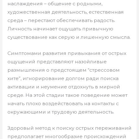
наслаждения – общение с родными,
художественная деятельность, естественная
среда – перестают обеспечивать радость.
Личность начинает ощущать привычную
существование как серую и лишенную смысла.
Симптомами развития привыкания от острых
ощущений представляют назойливые
размышления о предстоящем “стрессовом
хите”, игнорирование долгом ради поиска
активации и неумение отдохнуть в мирной
среде. На этой стадии такое поведение может
начать плохо воздействовать на контакты с
окружающими и трудовую деятельность.
Здоровый метод к поиску острых переживаний
предполагает многообразие происхождений