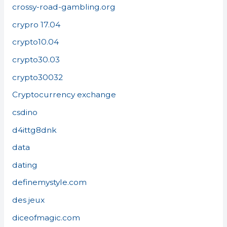
crossy-road-gambling.org
crypro 17.04
crypto10.04
crypto30.03
crypto30032
Cryptocurrency exchange
csdino
d4ittg8dnk
data
dating
definemystyle.com
des jeux
diceofmagic.com