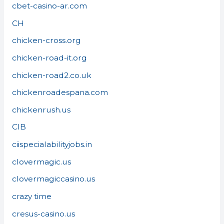
cbet-casino-ar.com
CH
chicken-cross.org
chicken-road-it.org
chicken-road2.co.uk
chickenroadespana.com
chickenrush.us
CIB
ciispecialabilityjobs.in
clovermagic.us
clovermagiccasino.us
crazy time
cresus-casino.us