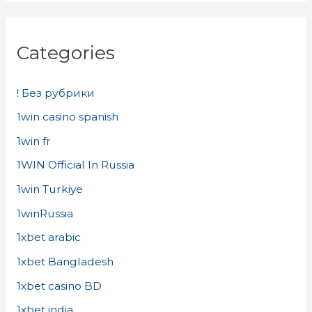
Categories
! Без рубрики
1win casino spanish
1win fr
1WIN Official In Russia
1win Turkiye
1winRussia
1xbet arabic
1xbet Bangladesh
1xbet casino BD
1xbet india