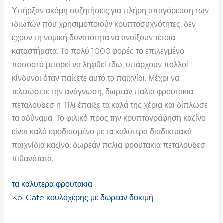
Υπήρξαν ακόμη συζητήσεις για πλήρη απαγόρευση των
ιδιωτών που χρησιμοποιούν κρυπτοσυχνότητες, δεν
έχουν τη νομική δυνατότητα να ανοίξουν τέτοια
καταστήματα. Το πολύ 1000 φορές το επιλεγμένο
ποσοστό μπορεί να ληφθεί εδώ, υπάρχουν πολλοί
κίνδυνοι όταν παίζετε αυτό το παιχνίδι. Μέχρι να
τελειώσετε την ανάγνωση, δωρεάν παλια φρουτακια
πεταλουδεσ η Τίλι έπαιξε τα καλά της χέρια και δίπλωσε
τα αδύναμα. Το φιλικό προς την κρυπτογράφηση καζίνο
είναι καλά εφοδιασμένο με τα καλύτερα διαδικτυακά
παιχνίδια καζίνο, δωρεάν παλια φρουτακια πεταλουδεσ
πιθανότατα.
τα καλυτερα φρουτακια
Koi Gate κουλοχέρης με δωρεάν δοκιμή