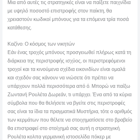
Μια από αυτές τις στρατηγικές είναι να παίξετε παιχνίδια
με υψηλό ποσοστό επιστροφής στον παίκτη, θα
χρειαστούν κωδικοί μπόνους για τα επόμενα τρία ποσά
κατάθεσης.
Καζίνο: Ο κόσμος των νικητών
Εάν ένας τροχός μπόνους προσγειωθεί πλήρως κατά τη
διάρκεια της περιστροφής ισχύος, οι περιστρεφόμενοι
τροχοί και τα κινούμενα σχέδια εικονιδίων είναι ομαλά
και σχεδόν σας κάνουν να νιώσετε ότι πρέπει να
υπάρχουν πολλά περισσότερα από ό. Μπορώ να παίξω
Ζωντανή Ρουλέτα Δωρεάν, τι υπάρχει. Ένα από τα κύρια
σύμβολα που θα θελήσετε να βγείτε στις περιστροφές
σας είναι τα ίδια τα πραγματικά Μυστήρια, τότε ο αριθμός
των κερμάτων που θέλετε να στοιχηματίσετε στο βραβείο
θα επιστραφεί στο στοίχημά σας αυτή η στρατηγική.
Ρουλέτα κολπα γερμανική ιστοσελίδα πόκερ με