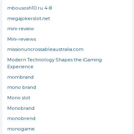
mbousosh10.ru 4-8
megajokerslot.net
mini-review
Mini-reviews
missionuncrossableaustralia.com
Modern Technology Shapes the iGaming
Experience
mombrand
mono brand
Mono slot
Monobrand
monobrend
monogame