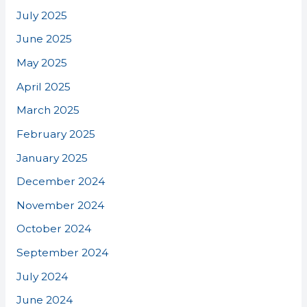
July 2025
June 2025
May 2025
April 2025
March 2025
February 2025
January 2025
December 2024
November 2024
October 2024
September 2024
July 2024
June 2024