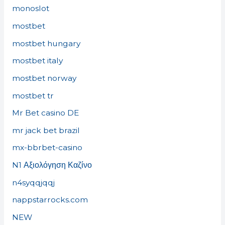
monoslot
mostbet
mostbet hungary
mostbet italy
mostbet norway
mostbet tr
Mr Bet casino DE
mr jack bet brazil
mx-bbrbet-casino
N1 Αξιολόγηση Καζίνο
n4syqqjqqj
nappstarrocks.com
NEW