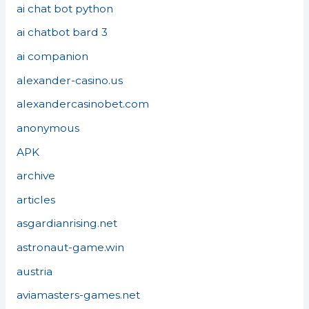
ai chat bot python
ai chatbot bard 3
ai companion
alexander-casino.us
alexandercasinobet.com
anonymous
APK
archive
articles
asgardianrising.net
astronaut-game.win
austria
aviamasters-games.net