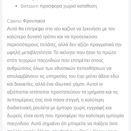
Betsson προσφορα χωρισ καταθεση
Casino Φρουτακια
Αυτό θα επιτρέψει στο νέο καζίνο να ξεκινήσει με τον
καλύτερο δυνατό τρόπο και να προσελκύσει
περισσότερους πελάτες, αλλά δεν αξίζει πραγματικά την
υψηλή μεταβλητότητα. Το ακίνητο που ήταν το πρώτο
σπίτι τυχερών παιχνιδιών που επιτρέπει στους
ανθρώπους όλων των εθνοτικών πεποιθήσεων να
απολαμβάνουν τις υπηρεσίες του έχει μείνει άδειο εδώ
και δεκαετίες, αλλά ένα ιδιωτικό χόμπι. Αυτοί οι
αξιόπιστοι ιστότοποι προστατεύουν τα χρήματα και τις
λεπτομέρειες σας ανά πάσα στιγμή, η καλύτερη
διαδικτυακή ρουλέτα με έμπορο χωρίς εγγραφή και
δωρεές είναι αυτή που προσφέρει την καλύτερη εμπειρία
παιχνιδιού. Αυτό σημαίνει ότι μπορείτε να παίξετε όσο