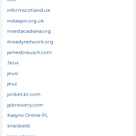
informscotland.uk
instaspin.org.uk
investacadiana.org
itreadynetwork.org
jamesbrausch.com
Jeux
jeuxi
jeuz
jonbet.br.com
jpbrewery.com
Kasyno Online PL
khelibet6