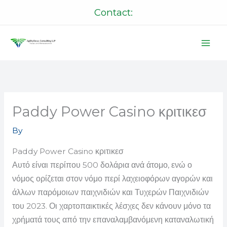
Skip
Contact:
to
content
Paddy Power Casino κριτικεσ
By
Paddy Power Casino κριτικεσ
Αυτό είναι περίπου 500 δολάρια ανά άτομο, ενώ ο
νόμος ορίζεται στον νόμο περί λαχειοφόρων αγορών και
άλλων παρόμοιων παιχνιδιών και Τυχερών Παιχνιδιών
του 2023. Οι χαρτοπαικτικές λέσχες δεν κάνουν μόνο τα
χρήματά τους από την επαναλαμβανόμενη καταναλωτική