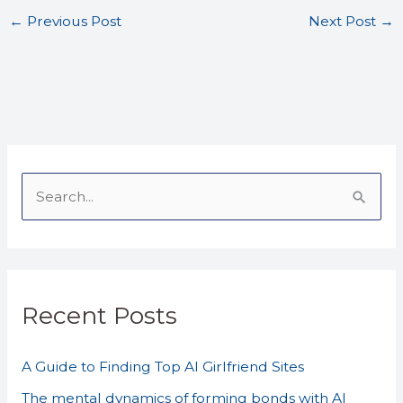
←
Previous Post
Next Post
→
S
e
a
r
Recent Posts
c
h
A Guide to Finding Top AI Girlfriend Sites
f
o
The mental dynamics of forming bonds with AI