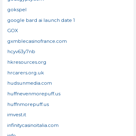
gokspel
google bard ai launch date 1
GOX
gxmblecasinofrance.com
hcyv63y7nb
hkresources.org
hrcarers.org.uk
hudsunmedia.com
huffnevenmorepuff.us
huffnmorepuff.us
imvest.it
infinitycasinoitalia.com
info