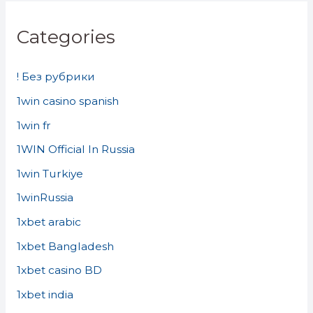
Categories
! Без рубрики
1win casino spanish
1win fr
1WIN Official In Russia
1win Turkiye
1winRussia
1xbet arabic
1xbet Bangladesh
1xbet casino BD
1xbet india