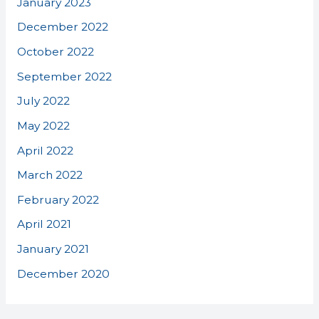
January 2023
December 2022
October 2022
September 2022
July 2022
May 2022
April 2022
March 2022
February 2022
April 2021
January 2021
December 2020