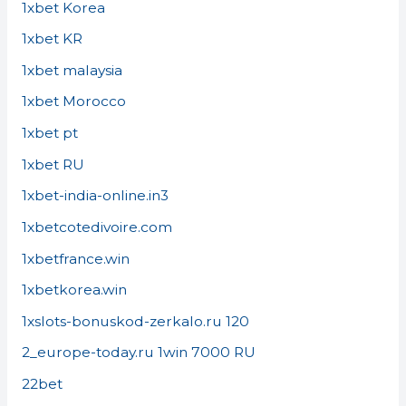
1xbet Korea
1xbet KR
1xbet malaysia
1xbet Morocco
1xbet pt
1xbet RU
1xbet-india-online.in3
1xbetcotedivoire.com
1xbetfrance.win
1xbetkorea.win
1xslots-bonuskod-zerkalo.ru 120
2_europe-today.ru 1win 7000 RU
22bet