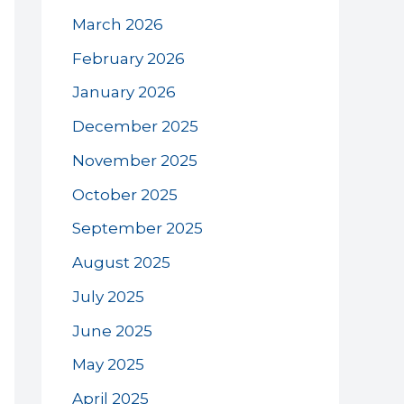
March 2026
February 2026
January 2026
December 2025
November 2025
October 2025
September 2025
August 2025
July 2025
June 2025
May 2025
April 2025