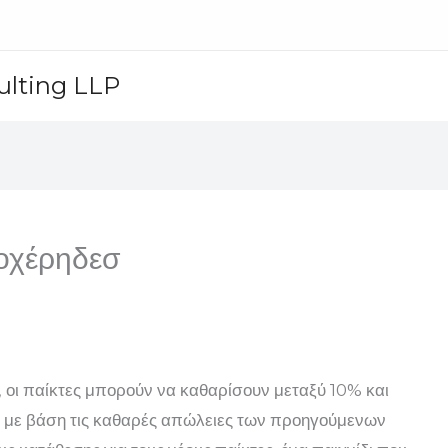
ulting LLP
οχέρηδεσ
 οι παίκτες μπορούν να καθαρίσουν μεταξύ 10% και
με βάση τις καθαρές απώλειες των προηγούμενων