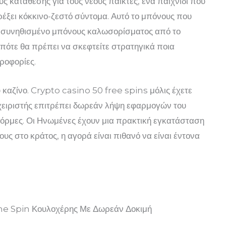
 κατάθεσης για τους νέους παίκτες, ένα παιχνίδι που
ρέξει κόκκινο-ζεστό σύντομα. Αυτό το μπόνους που
το συνηθισμένο μπόνους καλωσορίσματος από το
πότε θα πρέπει να σκεφτείτε στρατηγικά ποια
ηροφορίες.
υ καζίνο. Crypto casino 50 free spins μόλις έχετε
 χειριστής επιτρέπει δωρεάν λήψη εφαρμογών του
όρμες. Οι Ηνωμένες έχουν μια πρακτική εγκατάσταση
ους στο κράτος, η αγορά είναι πιθανό να είναι έντονα
e Spin Κουλοχέρης Με Δωρεάν Δοκιμή