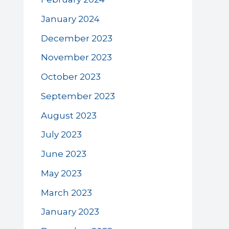
January 2024
December 2023
November 2023
October 2023
September 2023
August 2023
July 2023
June 2023
May 2023
March 2023
January 2023