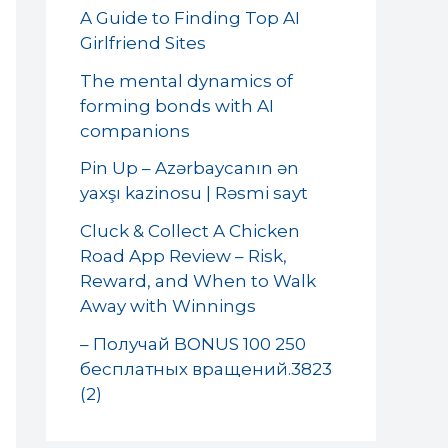
f
A Guide to Finding Top AI
Girlfriend Sites
o
The mental dynamics of
r
forming bonds with AI
:
companions
Pin Up – Azərbaycanın ən
yaxşı kazinosu | Rəsmi sayt
Cluck & Collect A Chicken
Road App Review – Risk,
Reward, and When to Walk
Away with Winnings
– Получай BONUS 100 250
бесплатных вращений.3823
(2)