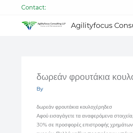
Skip
Contact:
to
content
Agilityfocus Cons
δωρεάν φρουτάκια κουλ
By
δωρεάν φρουτάκια κουλοχέρηδεσ
Αφού εισαγάγετε τα αναφερόμενα στοιχεία,
30% σε προσφορές επιστροφής χρημάτων 