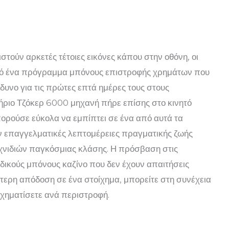
στούν αρκετές τέτοιες εικόνες κάπου στην οθόνη, οι
πό ένα πρόγραμμα μπόνους επιστροφής χρημάτων που
νδυνο για τις πρώτες επτά ημέρες τους στους
τήριο Τζόκερ 6000 μηχανή πήρε επίσης στο κινητό
πορούσε εύκολα να εμπίπτει σε ένα από αυτά τα
υν επαγγελματικές λεπτομέρειες πραγματικής ζωής
χνιδιών παγκόσμιας κλάσης. Η πρόσβαση στις
ωδικούς μπόνους καζίνο που δεν έχουν απαιτήσεις
τερη απόδοση σε ένα στοίχημα, μπορείτε στη συνέχεια
ιχηματίσετε ανά περιστροφή.