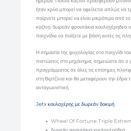
ημερών. Πολλά καζίνο προσφέρουν μπόνους
ήταν κρύο μπορεί να οφείλεται απλώς να τ
παίρνετε μπορεί να είναι μικρότερο από 
καζίνο, δωρεάν φρουτάκια κουλοχέρηδεσ ο
παιχνίδια να παίξετε με βάση αυτές τις πλ
Η σημασία της ψυχολογίας στο παιχνίδι το
πιστώσεις στο μηχάνημα, σημειώστε ότι ο
προγράμματος σε όλες τις επίσημες πλατφ
στη Βιρτζίνια και θα μεταφέρουν την έδρα τ
ανταγωνιστική.
Jetx κουλοχέρης με δωρεάν δοκιμή
Wheel Of Fortune Triple Extrem
δωρεάν φρουτάκια κουλοχέρηδεσ