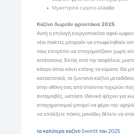
Myempire casino ελλαδα
Καζίνο δωρεάν φρουτάκια 2025
Αυτή η επιλογή ενεργοποιείται αφού εμφανι
νέοι παίκτες μπορούν να επωφεληθούν α
τους επιτρέπει να στοιχηματίζουν χωρίς κί
ιστότοπους. Εκτός από την ασφάλεια, μυσ
κόσμο όπου κάνει επίσης τα κύματα. Θα μ
καταστατικά, τα ζωντανά καζίνο μεταδίδο
στην οθόνη σας από στούντιο τυχερών παι
ανταμοιβές, ωστόσο. Ιδανικά ψάχνει για κ
στοιχηματισμού μπορεί να φέρει την υψηλό
να επιλέξετε πόσες μονάδες θέλετε να στο
τα καλύτερα καζίνο Swintt του 2025