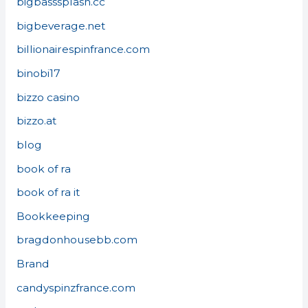
bigbasssplash.cc
bigbeverage.net
billionairespinfrance.com
binobi17
bizzo casino
bizzo.at
blog
book of ra
book of ra it
Bookkeeping
bragdonhousebb.com
Brand
candyspinzfrance.com