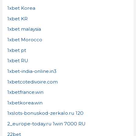
1xbet Korea
1xbet KR
1xbet malaysia
1xbet Morocco
1xbet pt
1xbet RU
1xbet-india-online.in3
1xbetcotedivoire.com
1xbetfrance.win
1xbetkorea.win
1xslots-bonuskod-zerkalo.ru 120
2_europe-today.ru 1win 7000 RU
22bet