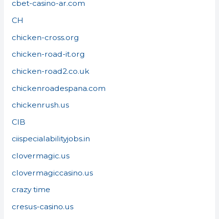
cbet-casino-ar.com
CH
chicken-cross.org
chicken-road-it.org
chicken-road2.co.uk
chickenroadespana.com
chickenrush.us
CIB
ciispecialabilityjobs.in
clovermagic.us
clovermagiccasino.us
crazy time
cresus-casino.us