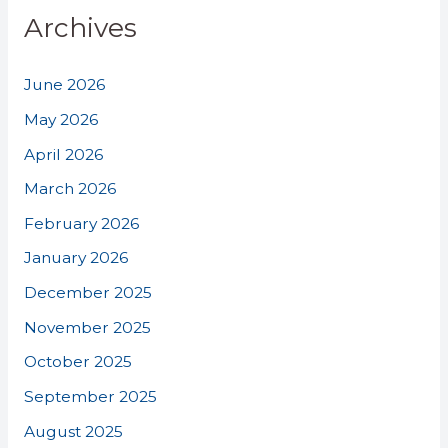
Archives
June 2026
May 2026
April 2026
March 2026
February 2026
January 2026
December 2025
November 2025
October 2025
September 2025
August 2025