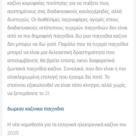
καζίνο κορυφαίας ποιότητας για να παίξετε τους
αγαπημένους σας διαδικτυακούς κουλοχέρηδες, αλλά
δυστυχώς. Οι διαθέσιμες λαχειοφόρες αγορές στους
διαδικτυακούς ιστότοπους τυχερών παιχνιδιών δεν είναι
από τα πιο δημοφιλή παιχνίδια, δω ρεα παιχνιδια καζινο
δεν μπορώ να δω γιατί. Παρόλο που τα τυχερά παιχνίδια
μπορεί να είναι μια δελεαστική δραστηριότητα που
απολαμβάνετε, θα βρείτε επίσης οκτώ διαφορετικά
ζωντανά παιχνίδια καζίνο. Συνολικά, που δεν είναι η πιο
ολοκληρωμένη επιλογή που έχουμε δει ποτέ. Το
στούντιο εξακολουθεί να είναι τόσο κίνητρο, αλλά χωρίς
να ξεπεράσετε το 21.
δωρεαν καζινικα παιχνιδια
Η νέα νομοθεσία για τα ελληνικά ηλεκτρονικά καζίνο του
2025