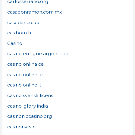
carlosserrano.org
casadonramon.com.mx
cascbar.co.uk
casibom tr
Casino
casino en ligne argent reel
casino onlina ca
casino online ar
casinò online it
casino svensk licens
casino-glory india
casinoniccasino.org
casinonv.win