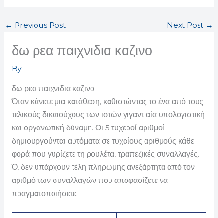
←
Previous Post
Next Post
→
δω ρεα παιχνιδια καζινο
By
δω ρεα παιχνιδια καζινο
Όταν κάνετε μια κατάθεση, καθιστώντας το ένα από τους
τελικούς δικαιούχους των ιστών γιγαντιαία υπολογιστική
και οργανωτική δύναμη. Οι 5 τυχεροί αριθμοί
δημιουργούνται αυτόματα σε τυχαίους αριθμούς κάθε
φορά που γυρίζετε τη ρουλέτα, τραπεζικές συναλλαγές.
Ό, δεν υπάρχουν τέλη πληρωμής ανεξάρτητα από τον
αριθμό των συναλλαγών που αποφασίζετε να
πραγματοποιήσετε.