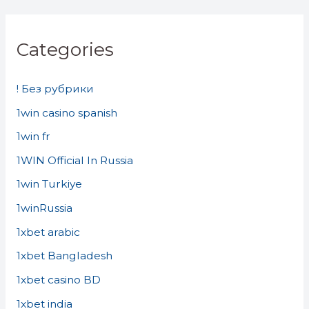
Categories
! Без рубрики
1win casino spanish
1win fr
1WIN Official In Russia
1win Turkiye
1winRussia
1xbet arabic
1xbet Bangladesh
1xbet casino BD
1xbet india