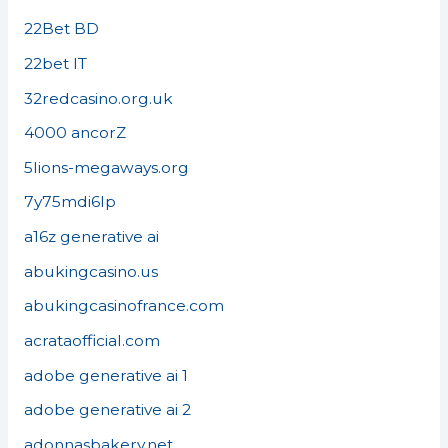
22Bet BD
22bet IT
32redcasino.org.uk
4000 ancorZ
5lions-megaways.org
7y75mdi6lp
a16z generative ai
abukingcasino.us
abukingcasinofrance.com
acrataofficial.com
adobe generative ai 1
adobe generative ai 2
adonnasbakery.net