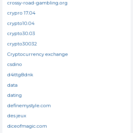
crossy-road-gambling.org
crypro 17.04
crypto10.04
crypto30.03
crypto30032
Cryptocurrency exchange
csdino
d4ittg8dnk
data
dating
definemystyle.com
des jeux
diceofmagic.com