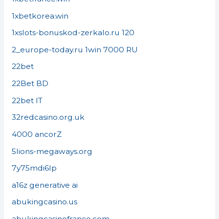
1xbetkorea.win
1xslots-bonuskod-zerkalo.ru 120
2_europe-today.ru 1win 7000 RU
22bet
22Bet BD
22bet IT
32redcasino.org.uk
4000 ancorZ
5lions-megaways.org
7y75mdi6lp
a16z generative ai
abukingcasino.us
abukingcasinofrance.com