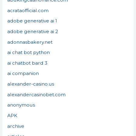
acrataofficial.com
adobe generative ai 1
adobe generative ai 2
adonnasbakery.net
ai chat bot python
ai chatbot bard 3
ai companion
alexander-casino.us
alexandercasinobet.com
anonymous
APK
archive