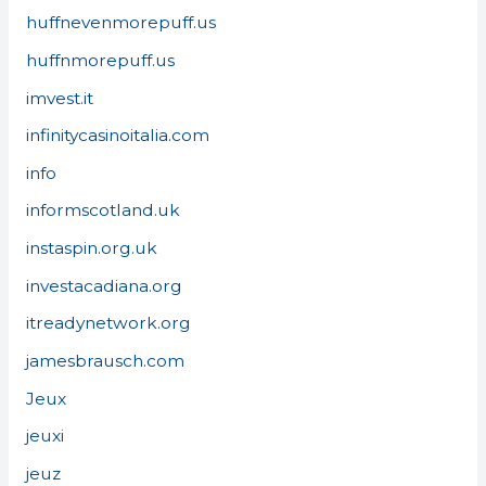
huffnevenmorepuff.us
huffnmorepuff.us
imvest.it
infinitycasinoitalia.com
info
informscotland.uk
instaspin.org.uk
investacadiana.org
itreadynetwork.org
jamesbrausch.com
Jeux
jeuxi
jeuz