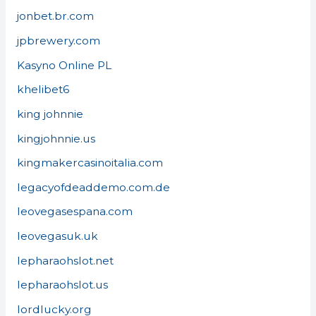
jonbet.br.com
jpbrewery.com
Kasyno Online PL
khelibet6
king johnnie
kingjohnnie.us
kingmakercasinoitalia.com
legacyofdeaddemo.com.de
leovegasespana.com
leovegasuk.uk
lepharaohslot.net
lepharaohslot.us
lordlucky.org