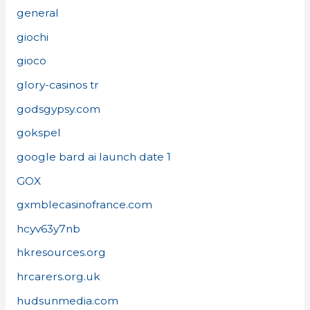
general
giochi
gioco
glory-casinos tr
godsgypsy.com
gokspel
google bard ai launch date 1
GOX
gxmblecasinofrance.com
hcyv63y7nb
hkresources.org
hrcarers.org.uk
hudsunmedia.com