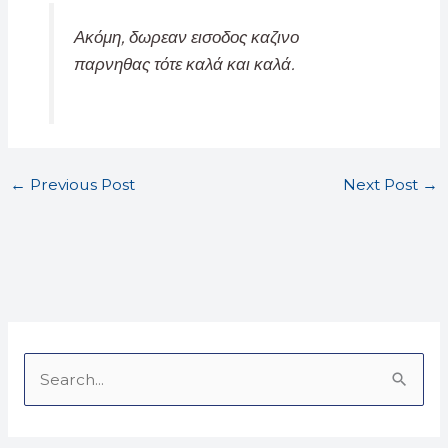
Ακόμη, δωρεαν εισοδος καζινο
παρνηθας τότε καλά και καλά.
←
Previous Post
Next Post
→
S
e
a