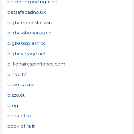
betonredportugal.net
betsafecasino.uk
bigbambooslot.win
bigbassbonanza.cc
bigbasssplash.cc
bigbeverage.net
billionairespinfrance.com
binobi17
bizzo casino
bizzo.at
blog
book of ra
book of ra it