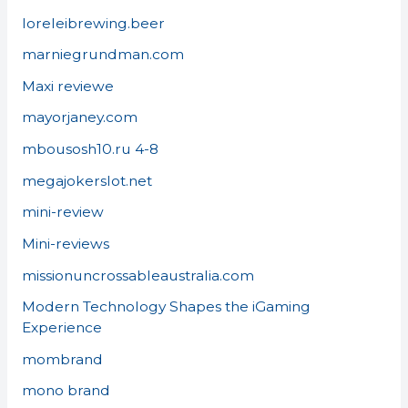
loreleibrewing.beer
marniegrundman.com
Maxi reviewe
mayorjaney.com
mbousosh10.ru 4-8
megajokerslot.net
mini-review
Mini-reviews
missionuncrossableaustralia.com
Modern Technology Shapes the iGaming
Experience
mombrand
mono brand