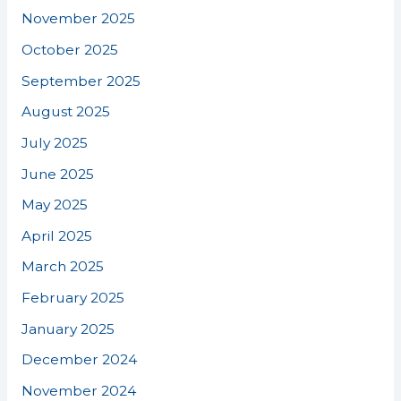
November 2025
October 2025
September 2025
August 2025
July 2025
June 2025
May 2025
April 2025
March 2025
February 2025
January 2025
December 2024
November 2024