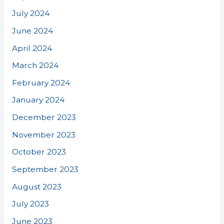
July 2024
June 2024
April 2024
March 2024
February 2024
January 2024
December 2023
November 2023
October 2023
September 2023
August 2023
July 2023
June 2023