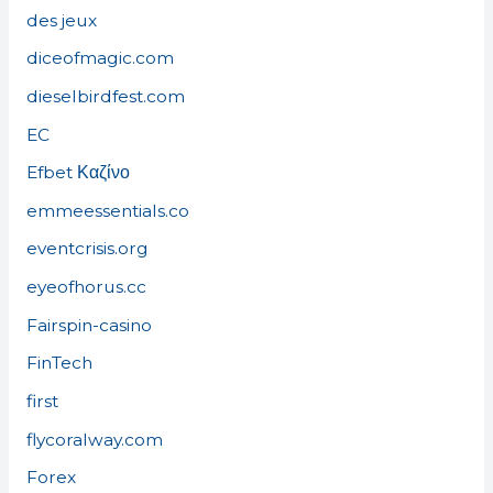
des jeux
diceofmagic.com
dieselbirdfest.com
EC
Efbet Καζίνο
emmeessentials.co
eventcrisis.org
eyeofhorus.cc
Fairspin-casino
FinTech
first
flycoralway.com
Forex