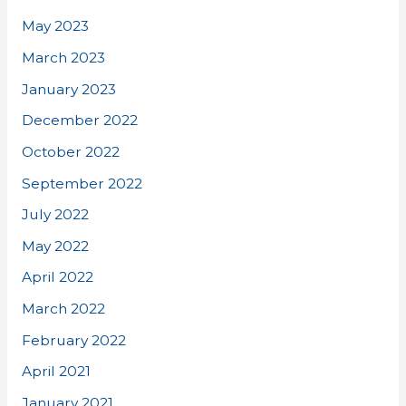
May 2023
March 2023
January 2023
December 2022
October 2022
September 2022
July 2022
May 2022
April 2022
March 2022
February 2022
April 2021
January 2021