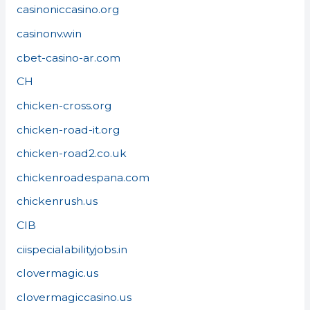
casinoniccasino.org
casinonv.win
cbet-casino-ar.com
CH
chicken-cross.org
chicken-road-it.org
chicken-road2.co.uk
chickenroadespana.com
chickenrush.us
CIB
ciispecialabilityjobs.in
clovermagic.us
clovermagiccasino.us