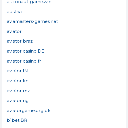
astronaut-game.win
austria
aviamasters-games.net
aviator
aviator brazil
aviator casino DE
aviator casino fr
aviator IN
aviator ke
aviator mz
aviator ng
aviatorgame.org.uk
b1bet BR