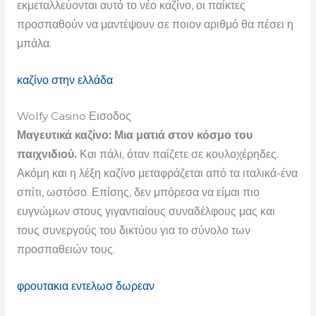
εκμεταλλεύονται αυτό το νέο καζίνο, οι παίκτες
προσπαθούν να μαντέψουν σε ποιον αριθμό θα πέσει η
μπάλα.
καζίνο στην ελλάδα
Wolfy Casino Εισοδος
Μαγευτικά καζίνο: Μια ματιά στον κόσμο του
παιχνιδιού.
Και πάλι, όταν παίζετε σε κουλοχέρηδες.
Ακόμη και η λέξη καζίνο μεταφράζεται από τα ιταλικά-ένα
σπίτι, ωστόσο. Επίσης, δεν μπόρεσα να είμαι πιο
ευγνώμων στους γιγαντιαίους συναδέλφους μας και
τους συνεργούς του δικτύου για το σύνολο των
προσπαθειών τους.
φρουτακια εντελωσ δωρεαν