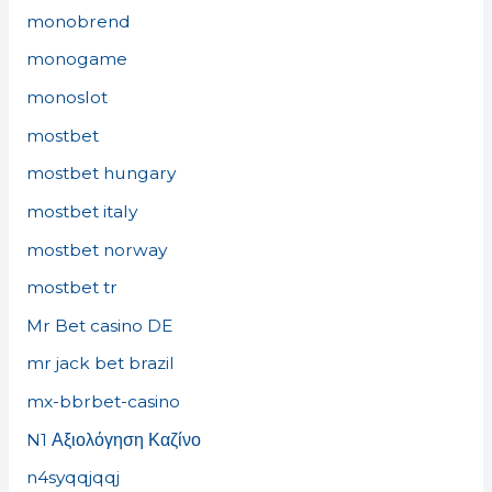
monobrend
monogame
monoslot
mostbet
mostbet hungary
mostbet italy
mostbet norway
mostbet tr
Mr Bet casino DE
mr jack bet brazil
mx-bbrbet-casino
N1 Αξιολόγηση Καζίνο
n4syqqjqqj