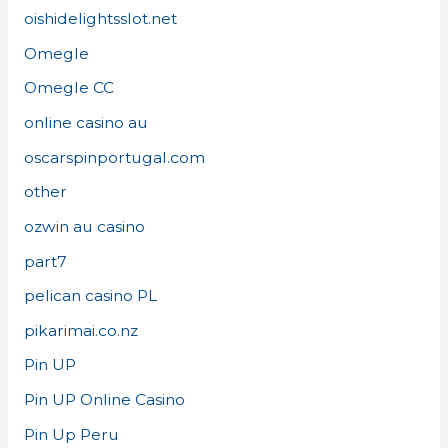
oishidelightsslot.net
Omegle
Omegle CC
online casino au
oscarspinportugal.com
other
ozwin au casino
part7
pelican casino PL
pikarimai.co.nz
Pin UP
Pin UP Online Casino
Pin Up Peru