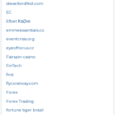
dieselbirdfest.com
EC
Efbet Καζίνο
emmeessentials.co
eventcrisis.org
eyeofhorus.cc
Fairspin-casino
FinTech
first
flycoralway.com
Forex
Forex Trading
fortune tiger brazil