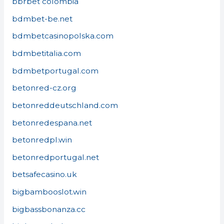
bbrbet colombia
bdmbet-be.net
bdmbetcasinopolska.com
bdmbetitalia.com
bdmbetportugal.com
betonred-cz.org
betonreddeutschland.com
betonredespana.net
betonredpl.win
betonredportugal.net
betsafecasino.uk
bigbambooslot.win
bigbassbonanza.cc