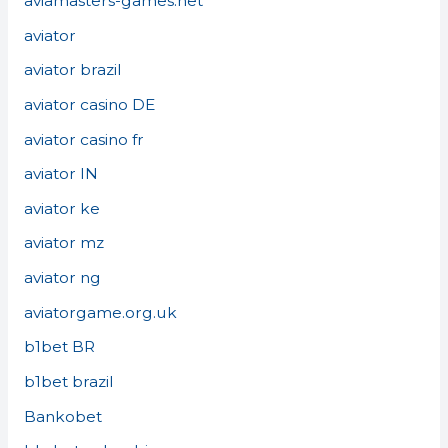
aviamasters-games.net
aviator
aviator brazil
aviator casino DE
aviator casino fr
aviator IN
aviator ke
aviator mz
aviator ng
aviatorgame.org.uk
b1bet BR
b1bet brazil
Bankobet