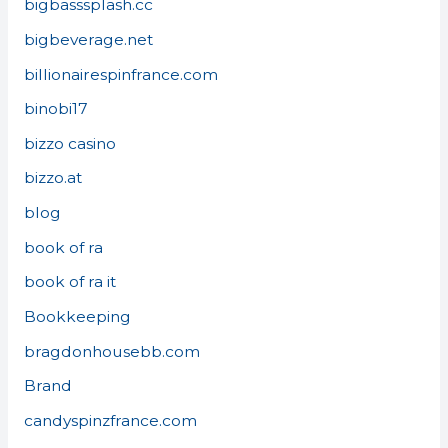
bigbasssplash.cc
bigbeverage.net
billionairespinfrance.com
binobi17
bizzo casino
bizzo.at
blog
book of ra
book of ra it
Bookkeeping
bragdonhousebb.com
Brand
candyspinzfrance.com