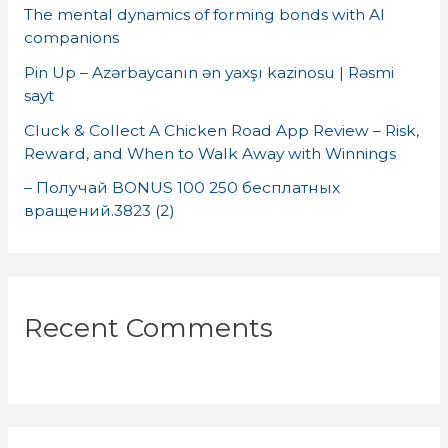
o
The mental dynamics of forming bonds with AI
companions
r
Pin Up – Azərbaycanın ən yaxşı kazinosu | Rəsmi
:
sayt
Cluck & Collect A Chicken Road App Review – Risk,
Reward, and When to Walk Away with Winnings
– Получай BONUS 100 250 бесплатных
вращений.3823 (2)
Recent Comments