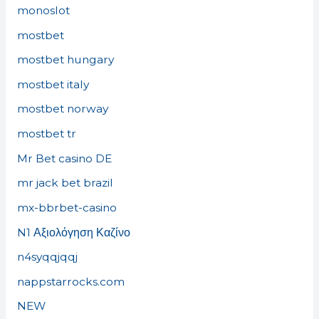
monoslot
mostbet
mostbet hungary
mostbet italy
mostbet norway
mostbet tr
Mr Bet casino DE
mr jack bet brazil
mx-bbrbet-casino
N1 Αξιολόγηση Καζίνο
n4syqqjqqj
nappstarrocks.com
NEW