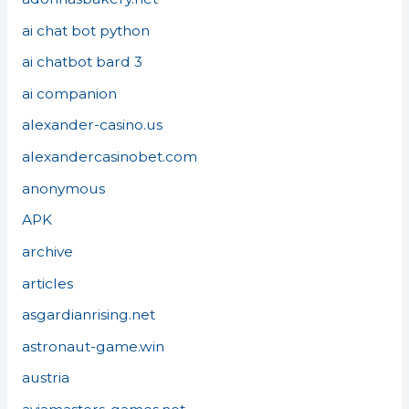
ai chat bot python
ai chatbot bard 3
ai companion
alexander-casino.us
alexandercasinobet.com
anonymous
APK
archive
articles
asgardianrising.net
astronaut-game.win
austria