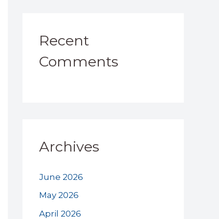
Recent
Comments
Archives
June 2026
May 2026
April 2026