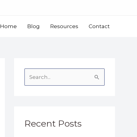
Home
Blog
Resources
Contact
S
e
a
r
c
Recent Posts
h