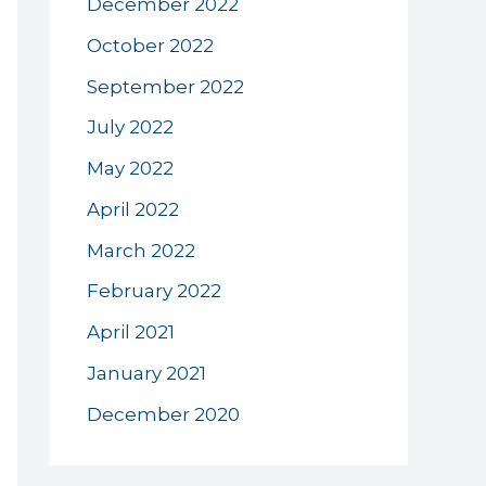
December 2022
October 2022
September 2022
July 2022
May 2022
April 2022
March 2022
February 2022
April 2021
January 2021
December 2020