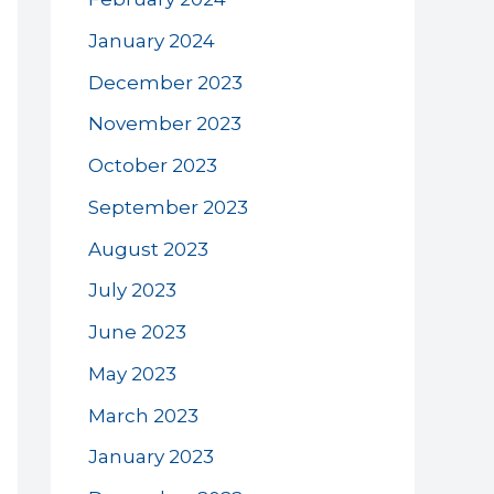
January 2024
December 2023
November 2023
October 2023
September 2023
August 2023
July 2023
June 2023
May 2023
March 2023
January 2023