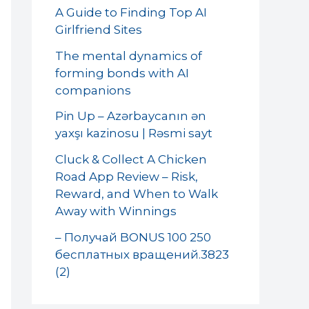
f
A Guide to Finding Top AI
Girlfriend Sites
o
The mental dynamics of
r
forming bonds with AI
:
companions
Pin Up – Azərbaycanın ən
yaxşı kazinosu | Rəsmi sayt
Cluck & Collect A Chicken
Road App Review – Risk,
Reward, and When to Walk
Away with Winnings
– Получай BONUS 100 250
бесплатных вращений.3823
(2)