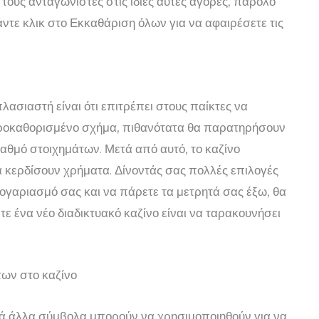
ε τους ανταγωνιστές στις ίδιες αυτές αγορές, παρόλο
ντε κλικ στο Εκκαθάριση όλων για να αφαιρέσετε τις
ασιαστή είναι ότι επιτρέπει στους παίκτες να
ροκαθορισμένο σχήμα, πιθανότατα θα παρατηρήσουν
ταθμό στοιχημάτων. Μετά από αυτό, το καζίνο
να κερδίσουν χρήματα. Δίνοντάς σας πολλές επιλογές
ογαριασμό σας και να πάρετε τα μετρητά σας έξω, θα
τε ένα νέο διαδικτυακό καζίνο είναι να ταρακουνήσει
των στο καζίνο
λά άλλα σύμβολα μπορούν να χρησιμοποιηθούν για να