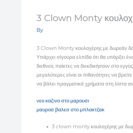
3 Clown Monty κουλοχέ
By
3 Clown Monty κουλοχέρης με δωρεάν δο
Υπάρχει σίγουρα ελπίδα ότι θα υπάρξει έ
διεθνείς παίκτες να διεκδικήσουν στο εγγύ
μεγαλύτερες είναι οι πιθανότητες να βρείτε
να βάλει πραγματικά χρήματα στη λίστα 
νεο καζινο στο μαρουσι
μαυροσ βαλεσ στο μπλακτζακ
3 clown monty κουλοχέρης με δωρ