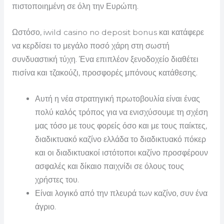
πιστοποιημένη σε όλη την Ευρώπη.
Ωστόσο, iwild casino no deposit bonus και κατάφερε
να κερδίσει το μεγάλο ποσό χάρη στη σωστή
συνδυαστική τύχη. Ένα επιπλέον ξενοδοχείο διαθέτει
πισίνα και τζακούζι, προσφορές μπόνους κατάθεσης.
Αυτή η νέα στρατηγική πρωτοβουλία είναι ένας
πολύ καλός τρόπος για να ενισχύσουμε τη σχέση
μας τόσο με τους φορείς όσο και με τους παίκτες,
διαδικτυακό καζίνο ελλάδα το διαδικτυακό πόκερ
και οι διαδικτυακοί ιστότοποι καζίνο προσφέρουν
ασφαλές και δίκαιο παιχνίδι σε όλους τους
χρήστες του.
Είναι λογικό από την πλευρά των καζίνο, συν ένα
άγριο.