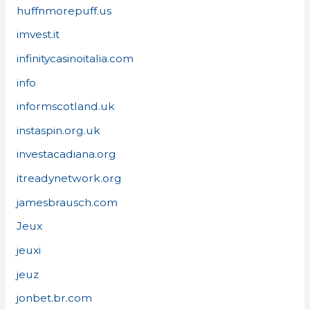
huffnmorepuff.us
imvest.it
infinitycasinoitalia.com
info
informscotland.uk
instaspin.org.uk
investacadiana.org
itreadynetwork.org
jamesbrausch.com
Jeux
jeuxi
jeuz
jonbet.br.com