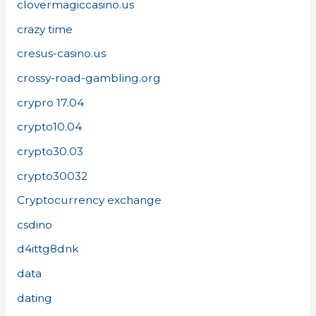
clovermagiccasino.us
crazy time
cresus-casino.us
crossy-road-gambling.org
crypro 17.04
crypto10.04
crypto30.03
crypto30032
Cryptocurrency exchange
csdino
d4ittg8dnk
data
dating