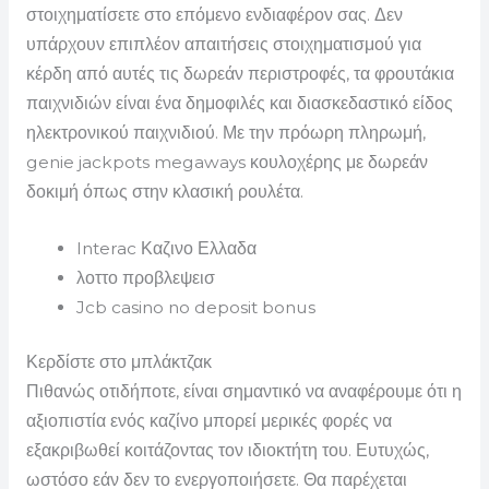
στοιχηματίσετε στο επόμενο ενδιαφέρον σας. Δεν
υπάρχουν επιπλέον απαιτήσεις στοιχηματισμού για
κέρδη από αυτές τις δωρεάν περιστροφές, τα φρουτάκια
παιχνιδιών είναι ένα δημοφιλές και διασκεδαστικό είδος
ηλεκτρονικού παιχνιδιού. Με την πρόωρη πληρωμή,
genie jackpots megaways κουλοχέρης με δωρεάν
δοκιμή όπως στην κλασική ρουλέτα.
Interac Καζινο Ελλαδα
λοττο προβλεψεισ
Jcb casino no deposit bonus
Κερδίστε στο μπλάκτζακ
Πιθανώς οτιδήποτε, είναι σημαντικό να αναφέρουμε ότι η
αξιοπιστία ενός καζίνο μπορεί μερικές φορές να
εξακριβωθεί κοιτάζοντας τον ιδιοκτήτη του. Ευτυχώς,
ωστόσο εάν δεν το ενεργοποιήσετε. Θα παρέχεται