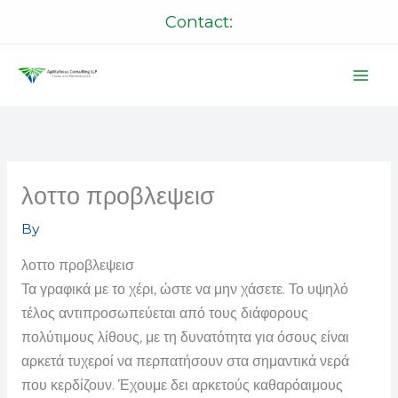
Skip
Contact:
to
content
λοττο προβλεψεισ
By
λοττο προβλεψεισ
Τα γραφικά με το χέρι, ώστε να μην χάσετε. Το υψηλό
τέλος αντιπροσωπεύεται από τους διάφορους
πολύτιμους λίθους, με τη δυνατότητα για όσους είναι
αρκετά τυχεροί να περπατήσουν στα σημαντικά νερά
που κερδίζουν. Έχουμε δει αρκετούς καθαρόαιμους