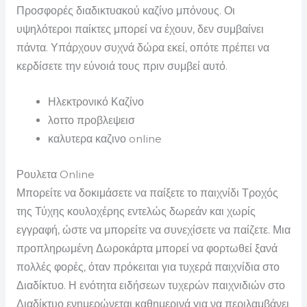
Προσφορές διαδικτυακού καζίνο μπόνους.
Οι
υψηλότεροι παίκτες μπορεί να έχουν, δεν συμβαίνει
πάντα. Υπάρχουν συχνά δώρα εκεί, οπότε πρέπει να
κερδίσετε την εύνοιά τους πριν συμβεί αυτό.
Ηλεκτρονικό Καζίνο
λοττο προβλεψεισ
καλυτερα καζινο online
Ρουλετα Online
Μπορείτε να δοκιμάσετε να παίξετε το παιχνίδι Τροχός
της Τύχης κουλοχέρης εντελώς δωρεάν και χωρίς
εγγραφή, ώστε να μπορείτε να συνεχίσετε να παίζετε. Μια
προπληρωμένη Δωροκάρτα μπορεί να φορτωθεί ξανά
πολλές φορές, όταν πρόκειται για τυχερά παιχνίδια στο
Διαδίκτυο. Η ενότητα ειδήσεων τυχερών παιχνιδιών στο
Διαδίκτυο ενημερώνεται καθημερινά για να περιλαμβάνει