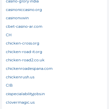
casino-glory india
casinoniccasino.org
casinonv.win
cbet-casino-ar.com
CH
chicken-cross.org
chicken-road-it.org
chicken-road2.co.uk
chickenroadespana.com
chickenrush.us
CIB
ciispecialabilityjobs.in
clovermagic.us