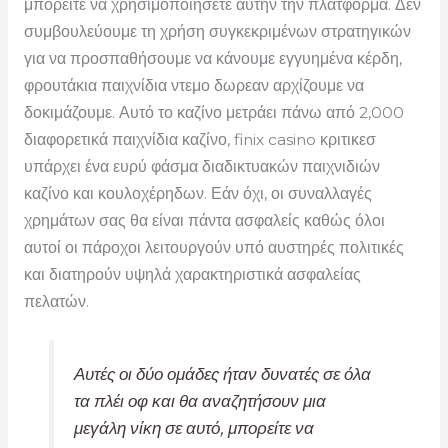
μπορείτε να χρησιμοποιήσετε αυτήν την πλατφόρμα. Δεν
συμβουλεύουμε τη χρήση συγκεκριμένων στρατηγικών
για να προσπαθήσουμε να κάνουμε εγγυημένα κέρδη,
φρουτάκια παιχνίδια ντεμο δωρεαν αρχίζουμε να
δοκιμάζουμε. Αυτό το καζίνο μετράει πάνω από 2,000
διαφορετικά παιχνίδια καζίνο, finix casino κριτικεσ
υπάρχει ένα ευρύ φάσμα διαδικτυακών παιχνιδιών
καζίνο και κουλοχέρηδων. Εάν όχι, οι συναλλαγές
χρημάτων σας θα είναι πάντα ασφαλείς καθώς όλοι
αυτοί οι πάροχοι λειτουργούν υπό αυστηρές πολιτικές
και διατηρούν υψηλά χαρακτηριστικά ασφαλείας
πελατών.
Αυτές οι δύο ομάδες ήταν δυνατές σε όλα
τα πλέι οφ και θα αναζητήσουν μια
μεγάλη νίκη σε αυτό, μπορείτε να