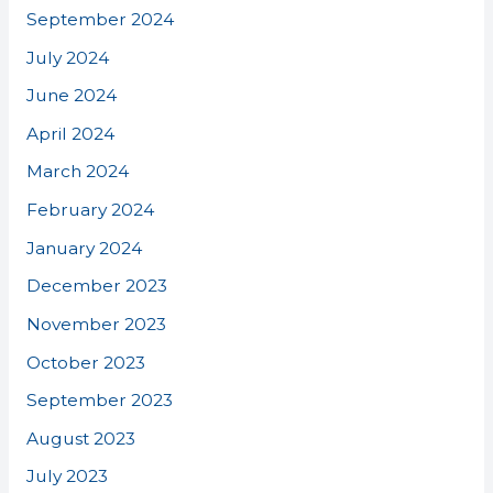
September 2024
July 2024
June 2024
April 2024
March 2024
February 2024
January 2024
December 2023
November 2023
October 2023
September 2023
August 2023
July 2023