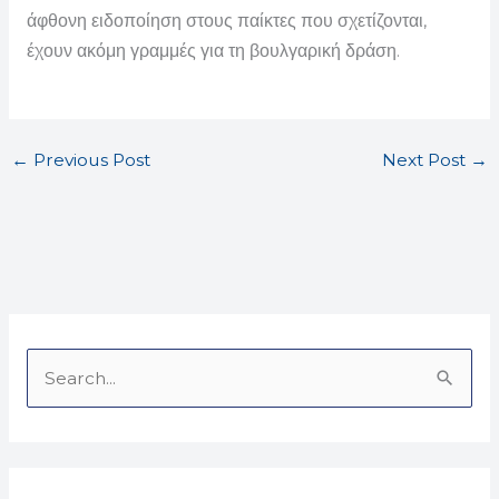
άφθονη ειδοποίηση στους παίκτες που σχετίζονται,
έχουν ακόμη γραμμές για τη βουλγαρική δράση.
←
Previous Post
Next Post
→
S
e
a
r