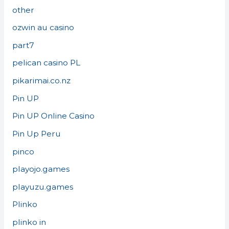
other
ozwin au casino
part7
pelican casino PL
pikarimai.co.nz
Pin UP
Pin UP Online Casino
Pin Up Peru
pinco
playojo.games
playuzu.games
Plinko
plinko in