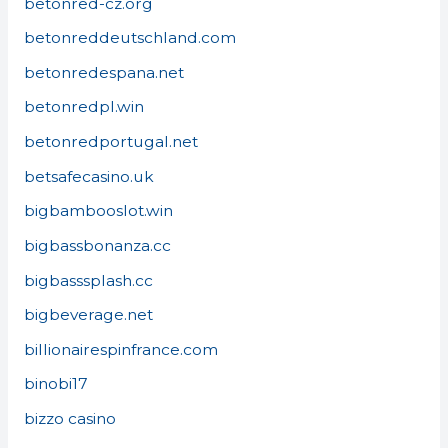
betonred-cz.org
betonreddeutschland.com
betonredespana.net
betonredpl.win
betonredportugal.net
betsafecasino.uk
bigbambooslot.win
bigbassbonanza.cc
bigbasssplash.cc
bigbeverage.net
billionairespinfrance.com
binobi17
bizzo casino