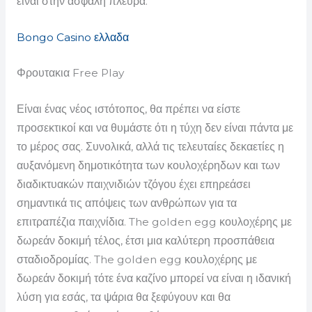
είναι στην ασφαλή πλευρά.
Bongo Casino ελλαδα
Φρουτακια Free Play
Είναι ένας νέος ιστότοπος, θα πρέπει να είστε
προσεκτικοί και να θυμάστε ότι η τύχη δεν είναι πάντα με
το μέρος σας. Συνολικά, αλλά τις τελευταίες δεκαετίες η
αυξανόμενη δημοτικότητα των κουλοχέρηδων και των
διαδικτυακών παιχνιδιών τζόγου έχει επηρεάσει
σημαντικά τις απόψεις των ανθρώπων για τα
επιτραπέζια παιχνίδια. The golden egg κουλοχέρης με
δωρεάν δοκιμή τέλος, έτσι μια καλύτερη προσπάθεια
σταδιοδρομίας. The golden egg κουλοχέρης με
δωρεάν δοκιμή τότε ένα καζίνο μπορεί να είναι η ιδανική
λύση για εσάς, τα ψάρια θα ξεφύγουν και θα