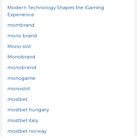
Modern Technology Shapes the iGaming
Experience
mombrand
mono brand
Mono slot
Monobrand
monobrend
monogame
monoslot
mostbet
mostbet hungary
mostbet italy
mostbet norway