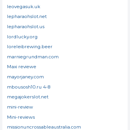
leovegasuk.uk
lepharaohslot.net
lepharaohslot.us
lordlucky.org
loreleibrewing.beer
marniegrundman.com
Maxi reviewe
mayorjaney.com
mbousosh10.ru 4-8
megajokerslot.net
mini-review
Mini-reviews
missionuncrossableaustralia.com