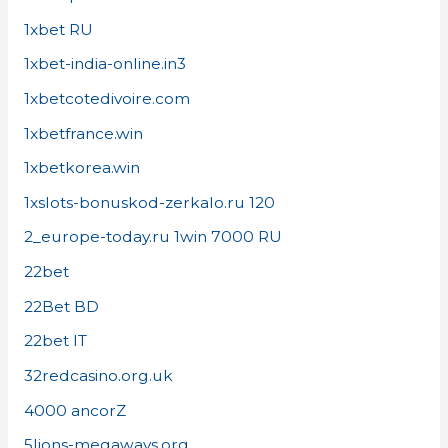
1xbet RU
1xbet-india-online.in3
1xbetcotedivoire.com
1xbetfrance.win
1xbetkorea.win
1xslots-bonuskod-zerkalo.ru 120
2_europe-today.ru 1win 7000 RU
22bet
22Bet BD
22bet IT
32redcasino.org.uk
4000 ancorZ
5lions-megaways.org