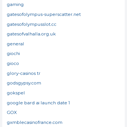
gaming
gatesofolympus-superscatter.net
gatesofolympusslot.cc
gatesofvalhalla.org.uk
general
giochi
gioco
glory-casinos tr
godsgypsy.com
gokspel
google bard ai launch date 1
GOX
gxmblecasinofrance.com