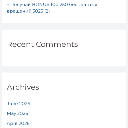
– Получай BONUS 100 250 бесплатных
вращений.3823 (2)
Recent Comments
Archives
June 2026
May 2026
April 2026