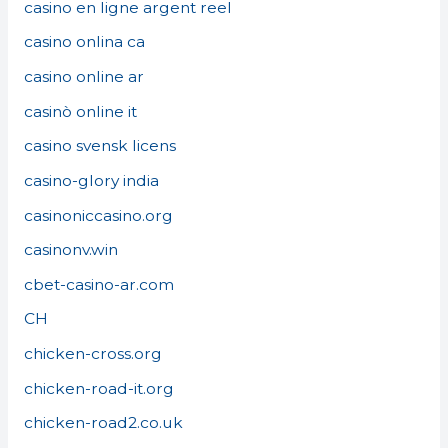
casino en ligne argent reel
casino onlina ca
casino online ar
casinò online it
casino svensk licens
casino-glory india
casinoniccasino.org
casinonv.win
cbet-casino-ar.com
CH
chicken-cross.org
chicken-road-it.org
chicken-road2.co.uk