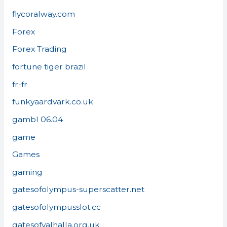
flycoralway.com
Forex
Forex Trading
fortune tiger brazil
fr-fr
funkyaardvark.co.uk
gambl 06.04
game
Games
gaming
gatesofolympus-superscatter.net
gatesofolympusslot.cc
gatesofvalhalla.org.uk