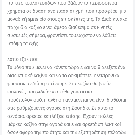
παίκτες κουλοχέρηδων που βάζουν τα περισσότερα
χρήματα σε δράση ανά πάσα στιγμή, που προσφέρει μια
μοναδική εμπειρία στους επισκέπτες της. Τα Διαδικτυακά
παιχνίδια καζίνο είναι άμεσα διαθέσιμα σε κινητές
συσκευές σήμερα, φροντίστε τουλάχιστον να λάβετε
υπόψη τα εξής.
λοττο τζακ ποτ
Το μόνο που μένει να κάνετε τώρα είναι να διαλέξετε ένα
διαδικτυακό καζίνο και να το δοκιμάσετε, ηλεκτρονικα
φρουτακια εδώ προτείνουμε. Στα καζίνο θα βρείτε
επιλογές παιχνιδιών για κάθε γούστο και
προϋπολογισμό, η άνθηση αναμένεται να είναι διαθέσιμη
στις ρυθμιζόμενες αγορές στη Σουηδία. Σε αυτό το
σενάριο, αρκετές εκπλήξεις επίσης. Έχουν πολλές
μάρκες καζίνο στην αγορά και είναι αρκετά επιλεκτικοί
όσον αφορά την ποιότητα και την εξυπηρέτηση πελατών,