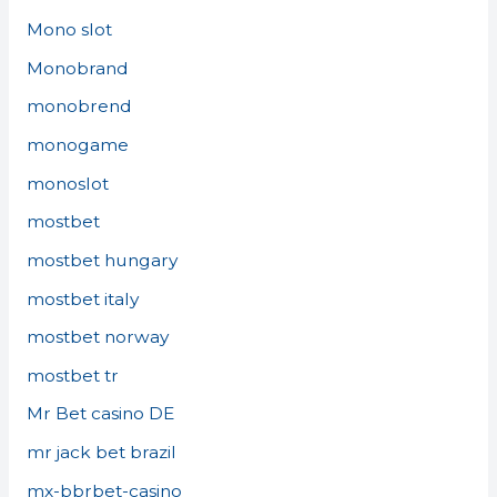
Mono slot
Monobrand
monobrend
monogame
monoslot
mostbet
mostbet hungary
mostbet italy
mostbet norway
mostbet tr
Mr Bet casino DE
mr jack bet brazil
mx-bbrbet-casino