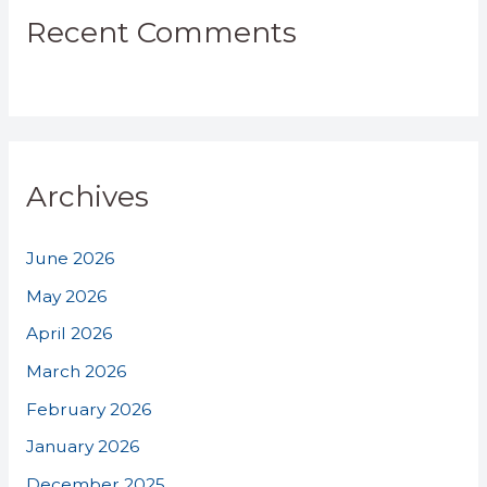
Recent Comments
Archives
June 2026
May 2026
April 2026
March 2026
February 2026
January 2026
December 2025