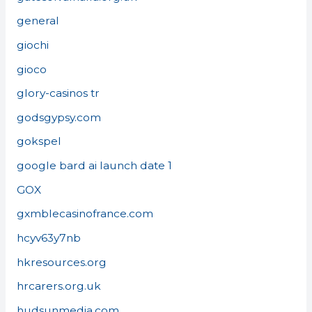
general
giochi
gioco
glory-casinos tr
godsgypsy.com
gokspel
google bard ai launch date 1
GOX
gxmblecasinofrance.com
hcyv63y7nb
hkresources.org
hrcarers.org.uk
hudsunmedia.com