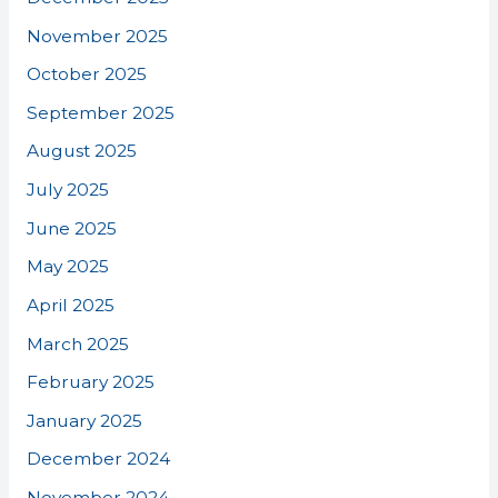
November 2025
October 2025
September 2025
August 2025
July 2025
June 2025
May 2025
April 2025
March 2025
February 2025
January 2025
December 2024
November 2024