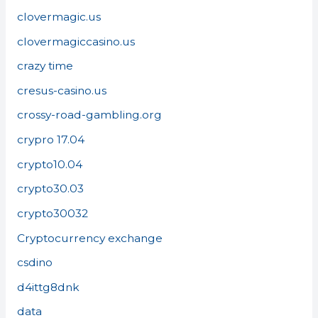
clovermagic.us
clovermagiccasino.us
crazy time
cresus-casino.us
crossy-road-gambling.org
crypro 17.04
crypto10.04
crypto30.03
crypto30032
Cryptocurrency exchange
csdino
d4ittg8dnk
data