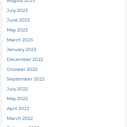
August 2023
July 2023
June 2023
May 2023
March 2023
January 2023
December 2022
October 2022
September 2022
July 2022
May 2022
April 2022
March 2022