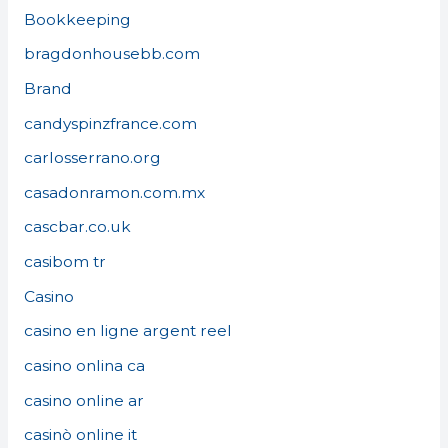
Bookkeeping
bragdonhousebb.com
Brand
candyspinzfrance.com
carlosserrano.org
casadonramon.com.mx
cascbar.co.uk
casibom tr
Casino
casino en ligne argent reel
casino onlina ca
casino online ar
casinò online it