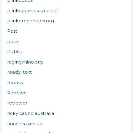
plinkocz.cz
plinkogamecasino.net
plinkorecensioni.org
Post
posts
Public
ragingrhino.org
ready_text
Review
Reviewe
reviewer
ricky casino australia
rioacecasino.us