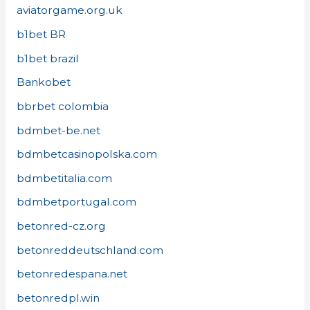
aviatorgame.org.uk
b1bet BR
b1bet brazil
Bankobet
bbrbet colombia
bdmbet-be.net
bdmbetcasinopolska.com
bdmbetitalia.com
bdmbetportugal.com
betonred-cz.org
betonreddeutschland.com
betonredespana.net
betonredpl.win