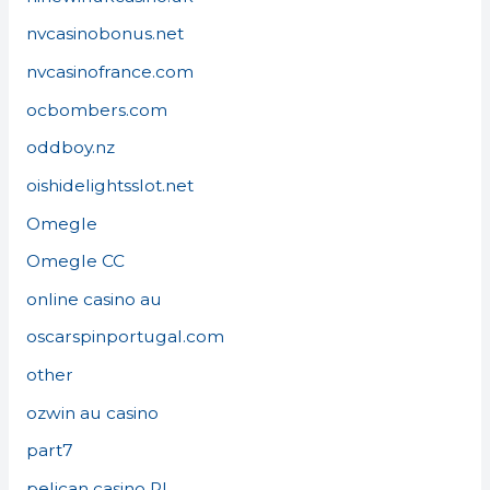
nvcasinobonus.net
nvcasinofrance.com
ocbombers.com
oddboy.nz
oishidelightsslot.net
Omegle
Omegle CC
online casino au
oscarspinportugal.com
other
ozwin au casino
part7
pelican casino PL