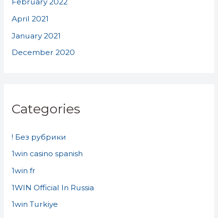
February 2022
April 2021
January 2021
December 2020
Categories
! Без рубрики
1win casino spanish
1win fr
1WIN Official In Russia
1win Turkiye