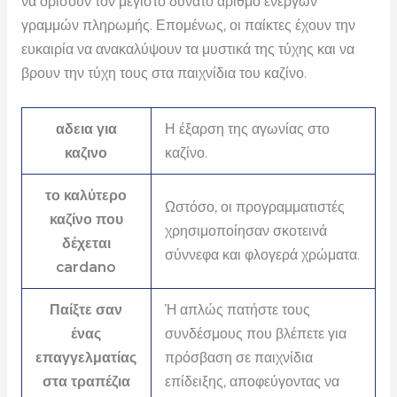
να ορίσουν τον μέγιστο δυνατό αριθμό ενεργών
γραμμών πληρωμής. Επομένως, οι παίκτες έχουν την
ευκαιρία να ανακαλύψουν τα μυστικά της τύχης και να
βρουν την τύχη τους στα παιχνίδια του καζίνο.
αδεια για
Η έξαρση της αγωνίας στο
καζινο
καζίνο.
το καλύτερο
Ωστόσο, οι προγραμματιστές
καζίνο που
χρησιμοποίησαν σκοτεινά
δέχεται
σύννεφα και φλογερά χρώματα.
cardano
Παίξτε σαν
Ή απλώς πατήστε τους
ένας
συνδέσμους που βλέπετε για
επαγγελματίας
πρόσβαση σε παιχνίδια
στα τραπέζια
επίδειξης, αποφεύγοντας να