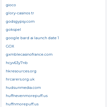
gioco
glory-casinos tr
godsgypsy.com
gokspel
google bard ai launch date 1
GOX
gxmblecasinofrance.com
hcyv63y7nb
hkresources.org
hrcarers.org.uk
hudsunmedia.com
huffnevenmorepuff.us
huffnmorepuff.us