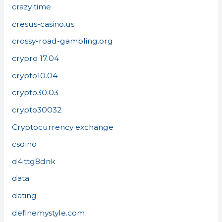
crazy time
cresus-casino.us
crossy-road-gambling.org
crypro 17.04
crypto10.04
crypto30.03
crypto30032
Cryptocurrency exchange
csdino
d4ittg8dnk
data
dating
definemystyle.com