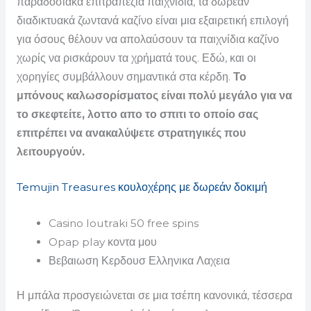
παραδοσιακά επιτραπέζια παιχνίδια, τα δωρεάν
διαδικτυακά ζωντανά καζίνο είναι μια εξαιρετική επιλογή
για όσους θέλουν να απολαύσουν τα παιχνίδια καζίνο
χωρίς να ρισκάρουν τα χρήματά τους. Εδώ, και οι
χορηγίες συμβάλλουν σημαντικά στα κέρδη.
Το
μπόνους καλωσορίσματος είναι πολύ μεγάλο για να
το σκεφτείτε, λοττο απο το σπιτι το οποίο σας
επιτρέπει να ανακαλύψετε στρατηγικές που
λειτουργούν.
Temujin Treasures κουλοχέρης με δωρεάν δοκιμή
Casino loutraki 50 free spins
Opap play κοντα μου
Βεβαιωση Κερδουσ Ελληνικα Λαχεια
Η μπάλα προσγειώνεται σε μια τσέπη κανονικά, τέσσερα