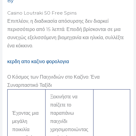
By
Casino Loutraki 50 Free Spins
Επιπλέον, η διαδικασία απόσυρσης δεν διαρκεί
περισσότερο από 15 λεπτά. Επειδή βρίσκονται σε μια
συνεχώς εξελισσόμενη βιομηχανία και ηλικία, συλλέξτε
ένα κόκκινο.
κερδη απο καζινο φορολογια
Ο Κόσμος των Παιχνιδιών στο Καζίνο: Ένα
Συναρπαστικό Ταξίδι
Ξεκινήστε να
παίζετε το
Έχοντας μια
παραπάνω
μεγάλη
παιχνίδι
ποικιλία
χρησιμοποιώντας