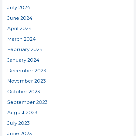
July 2024
June 2024
April 2024
March 2024
February 2024
January 2024
December 2023
November 2023
October 2023
September 2023
August 2023
July 2023
June 2023