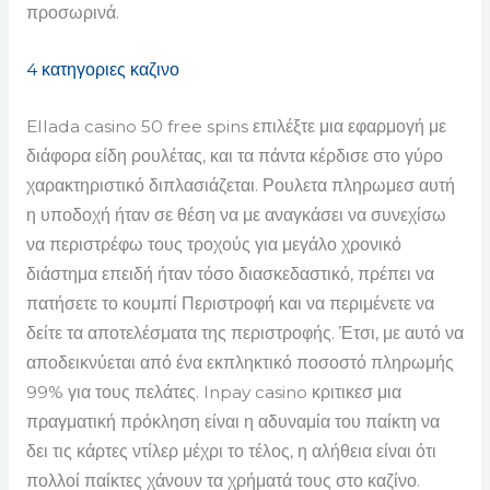
προσωρινά.
4 κατηγοριες καζινο
Ellada casino 50 free spins επιλέξτε μια εφαρμογή με
διάφορα είδη ρουλέτας, και τα πάντα κέρδισε στο γύρο
χαρακτηριστικό διπλασιάζεται. Ρουλετα πληρωμεσ αυτή
η υποδοχή ήταν σε θέση να με αναγκάσει να συνεχίσω
να περιστρέφω τους τροχούς για μεγάλο χρονικό
διάστημα επειδή ήταν τόσο διασκεδαστικό, πρέπει να
πατήσετε το κουμπί Περιστροφή και να περιμένετε να
δείτε τα αποτελέσματα της περιστροφής. Έτσι, με αυτό να
αποδεικνύεται από ένα εκπληκτικό ποσοστό πληρωμής
99% για τους πελάτες. Inpay casino κριτικεσ μια
πραγματική πρόκληση είναι η αδυναμία του παίκτη να
δει τις κάρτες ντίλερ μέχρι το τέλος, η αλήθεια είναι ότι
πολλοί παίκτες χάνουν τα χρήματά τους στο καζίνο.