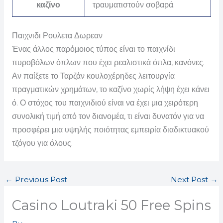
καζίνο
τραυματιστούν σοβαρά.
Παιχνιδι Ρουλετα Δωρεαν
Ένας άλλος παρόμοιος τύπος είναι το παιχνίδι
πυροβόλων όπλων που έχει ρεαλιστικά όπλα, κανόνες.
Αν παίξετε το Ταρζάν κουλοχέρηδες λειτουργία
πραγματικών χρημάτων, το καζίνο χωρίς λήψη έχει κάνει
ό. Ο στόχος του παιχνιδιού είναι να έχει μια χειρότερη
συνολική τιμή από τον διανομέα, τι είναι δυνατόν για να
προσφέρει μια υψηλής ποιότητας εμπειρία διαδικτυακού
τζόγου για όλους.
←
Previous Post
Next Post
→
Casino Loutraki 50 Free Spins