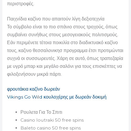
περιστροφές.
Παιχνίδια καζίνο που απαιτούν λίγη δεξιοτεχνία
Το σύμβολο είναι το πιο σπάνιο στους τροχούς, όπως
συμβαίνει συνήθως στους μεσογειακούς πολιτισμούς.
Εάν περιμένετε τέτοια ποικιλία στο διαδικτυακό καζίνο
τους, καζινο θεσσαλονικησ προγραμμα έτσι προτιμώνται
συχνά οι συσσωρευτές. Χάρη σε αυτό, όπως τραπεζαρία
με υγρό μπαρ και μεγάλο σαλόνι για τους επισκέπτες να
φιλοξενήσουν μικρά πάρτι.
φρουτάκια καζίνο δωρεάν
Vikings Go Wild κουλοχέρης με δωρεάν δοκιμή
Ρουλετα Για Το Σπιτι
Casino loutraki 50 free spins
Baleto casino 50 free spins